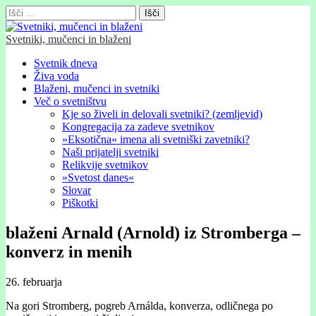
Išči:
Svetniki, mučenci in blaženi
Glavni
Skip
Svetnik dneva
to
Živa voda
meni
content
Blaženi, mučenci in svetniki
Več o svetništvu
Kje so živeli in delovali svetniki? (zemljevid)
Kongregacija za zadeve svetnikov
»Eksotična« imena ali svetniški zavetniki?
Naši prijatelji svetniki
Relikvije svetnikov
»Svetost danes«
Slovar
Piškotki
blaženi Arnald (Arnold) iz Stromberga –
konverz in menih
26. februarja
Na gori Stromberg, pogreb Arnálda, konverza, odličnega po