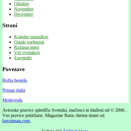
Oktober
November
December
Strani
Koledar praznikov
Ostale osebnosti
Razlaga imen
Viri svetnikov
Zavetniki
Povezave
Božja beseda
Pristan duha
Molitvenik
Avtorske pravice spletišča Svetniki, mučenci in blaženi od © 2006 .
Vse pravice pridržane.
Magazine Basic shema strani od
bavotasan.com
.
Vsebino ščiti
Zaščitnik bloga
.