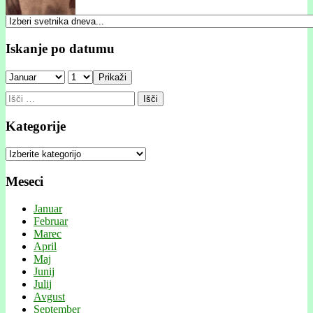
Iskanje po datumu
Prikaži
Išči:
Kategorije
Kategorije
Meseci
Januar
Februar
Marec
April
Maj
Junij
Julij
Avgust
September