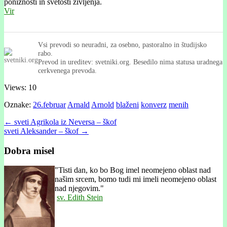
ponižnosti in svetosti življenja.
Vir
Vsi prevodi so neuradni, za osebno, pastoralno in študijsko
rabo.
Prevod in ureditev: svetniki.org. Besedilo nima statusa uradnega
cerkvenega prevoda.
Views: 10
Oznake:
26.februar
Arnald
Arnold
blaženi
konverz
menih
Post
← sveti Agrikola iz Neversa – škof
sveti Aleksander – škof →
navigation
Dobra misel
"
Tisti dan, ko bo Bog imel neomejeno oblast nad
našim srcem, bomo tudi mi imeli neomejeno oblast
nad njegovim."
sv. Edith Stein