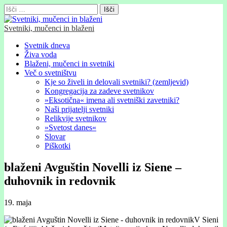
Išči:
Svetniki, mučenci in blaženi
Glavni
Skip
Svetnik dneva
to
Živa voda
meni
content
Blaženi, mučenci in svetniki
Več o svetništvu
Kje so živeli in delovali svetniki? (zemljevid)
Kongregacija za zadeve svetnikov
»Eksotična« imena ali svetniški zavetniki?
Naši prijatelji svetniki
Relikvije svetnikov
»Svetost danes«
Slovar
Piškotki
blaženi Avguštin Novelli iz Siene –
duhovnik in redovnik
19. maja
V Sieni