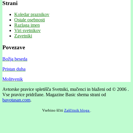
Strani
Koledar praznikov
Ostale osebnosti
Razlaga imen
Viri svetnikov
Zavetniki
Povezave
Božja beseda
Pristan duha
Molitvenik
Avtorske pravice spletišča Svetniki, mučenci in blaženi od © 2006 .
Vse pravice pridržane.
Magazine Basic shema strani od
bavotasan.com
.
Vsebino ščiti
Zaščitnik bloga
.