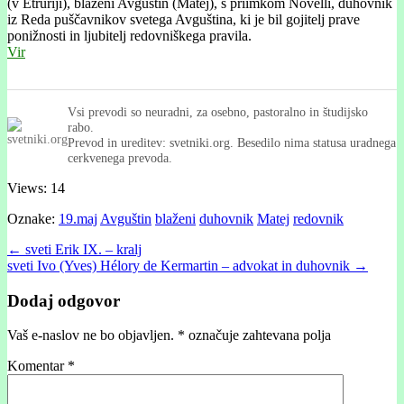
(v Etrúriji), blaženi Avguštin (Matej), s priimkom Novelli, duhovnik
iz Reda puščavnikov svetega Avguština, ki je bil gojitelj prave
ponižnosti in ljubitelj redovniškega pravila.
Vir
Vsi prevodi so neuradni, za osebno, pastoralno in študijsko
rabo.
Prevod in ureditev: svetniki.org. Besedilo nima statusa uradnega
cerkvenega prevoda.
Views: 14
Oznake:
19.maj
Avguštin
blaženi
duhovnik
Matej
redovnik
Post
← sveti Erik IX. – kralj
sveti Ivo (Yves) Hélory de Kermartin – advokat in duhovnik →
navigation
Dodaj odgovor
Vaš e-naslov ne bo objavljen.
*
označuje zahtevana polja
Komentar
*