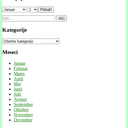
Prikaži
Išči:
Kategorije
Kategorije
Meseci
Januar
Februar
Marec
April
Maj
Junij
Julij
Avgust
September
Oktober
November
December