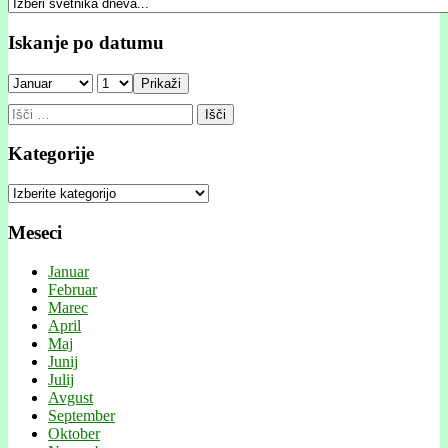
Iskanje po datumu
Prikaži
Išči:
Kategorije
Kategorije
Meseci
Januar
Februar
Marec
April
Maj
Junij
Julij
Avgust
September
Oktober