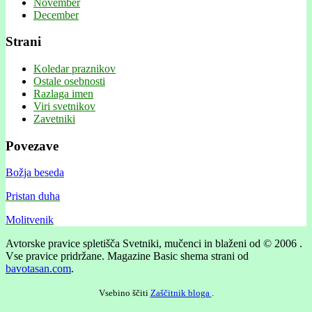
November
December
Strani
Koledar praznikov
Ostale osebnosti
Razlaga imen
Viri svetnikov
Zavetniki
Povezave
Božja beseda
Pristan duha
Molitvenik
Avtorske pravice spletišča Svetniki, mučenci in blaženi od © 2006 .
Vse pravice pridržane.
Magazine Basic shema strani od
bavotasan.com
.
Vsebino ščiti
Zaščitnik bloga
.