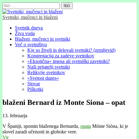
Išči:
Svetniki, mučenci in blaženi
Glavni
Skip
Svetnik dneva
to
Živa voda
meni
content
Blaženi, mučenci in svetniki
Več o svetništvu
Kje so živeli in delovali svetniki? (zemljevid)
Kongregacija za zadeve svetnikov
»Eksotična« imena ali svetniški zavetniki?
Naši prijatelji svetniki
Relikvije svetnikov
»Svetost danes«
Slovar
Piškotki
blaženi Bernard iz Monte Siona – opat
13. februarja
V Španiji, spomin blaženega Bernarda,
opata
Mónte Sióna, ki je
slovel zaradi učenosti in globoke vere.
Vir