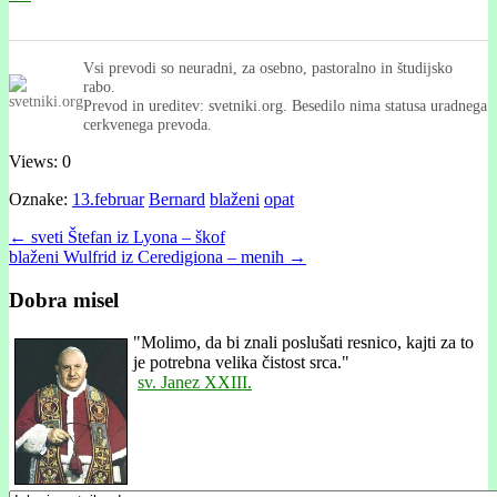
Vsi prevodi so neuradni, za osebno, pastoralno in študijsko
rabo.
Prevod in ureditev: svetniki.org. Besedilo nima statusa uradnega
cerkvenega prevoda.
Views: 0
Oznake:
13.februar
Bernard
blaženi
opat
Post
← sveti Štefan iz Lyona – škof
blaženi Wulfrid iz Ceredigiona – menih →
navigation
Dobra misel
"
Molimo, da bi znali poslušati resnico, kajti za to
je potrebna velika čistost srca."
sv. Janez XXIII.