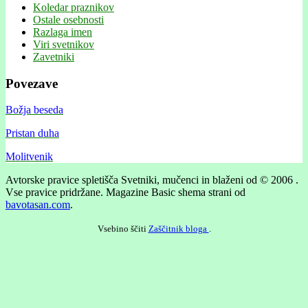
Koledar praznikov
Ostale osebnosti
Razlaga imen
Viri svetnikov
Zavetniki
Povezave
Božja beseda
Pristan duha
Molitvenik
Avtorske pravice spletišča Svetniki, mučenci in blaženi od © 2006 .
Vse pravice pridržane.
Magazine Basic shema strani od
bavotasan.com
.
Vsebino ščiti
Zaščitnik bloga
.