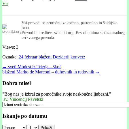
Vir
Vsi prevodi so neuradni, za osebno, pastoralno in študijsko
rabo.
Prevod in ureditev: svetniki.org. Besedilo nima statusa uradnega
cerkvenega prevoda.
Views: 3
Oznake:
24.februar
blaženi
Deziderij
konverz
Post
← sveti Modest iz Trierja – škof
blaženi Marko de Marconi – duhovnik in redovnik →
navigation
Dobra misel
"
Bog nas je izbral za pomočnike svoje neskončne ljubezni."
sv. Vincencij Pavelski
Iskanje po datumu
Prikaži