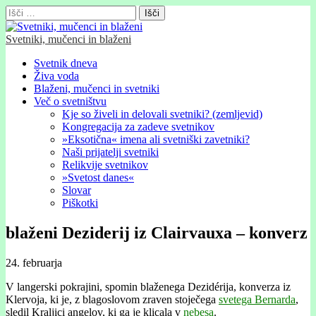
Išči:
Svetniki, mučenci in blaženi
Glavni
Skip
Svetnik dneva
to
Živa voda
meni
content
Blaženi, mučenci in svetniki
Več o svetništvu
Kje so živeli in delovali svetniki? (zemljevid)
Kongregacija za zadeve svetnikov
»Eksotična« imena ali svetniški zavetniki?
Naši prijatelji svetniki
Relikvije svetnikov
»Svetost danes«
Slovar
Piškotki
blaženi Deziderij iz Clairvauxa – konverz
24. februarja
V langerski pokrajini, spomin blaženega Dezidérija, konverza iz
Klervoja, ki je, z blagoslovom zraven stoječega
svetega Bernarda
,
sledil Kraljici angelov, ki ga je klicala v
nebesa
.