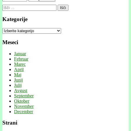
Išči:
Kategorije
Kategorije
Meseci
Januar
Februar
Marec
April
Maj
Junij
Julij
Avgust
September
Oktober
November
December
Strani