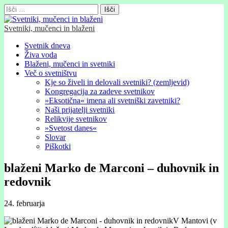
Išči:
Svetniki, mučenci in blaženi
Glavni
Skip
Svetnik dneva
to
Živa voda
meni
content
Blaženi, mučenci in svetniki
Več o svetništvu
Kje so živeli in delovali svetniki? (zemljevid)
Kongregacija za zadeve svetnikov
»Eksotična« imena ali svetniški zavetniki?
Naši prijatelji svetniki
Relikvije svetnikov
»Svetost danes«
Slovar
Piškotki
blaženi Marko de Marconi – duhovnik in
redovnik
24. februarja
V Mantovi (v