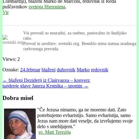
Lombardíji), blaženi Marko de Marconi, redovnik iz Reda
puščavnikov
svetega Hieronima
.
Vir
Vsi prevodi so neuradni, za osebno, pastoralno in študijsko
rabo.
Prevod in ureditev: svetniki.org. Besedilo nima statusa uradnega
cerkvenega prevoda.
Views: 2
Oznake:
24.februar
blaženi
duhovnik
Marko
redovnik
Post
← blaženi Deziderij iz Clairvauxa – konverz
najdenje glave Janeza Krstnika – spomin →
navigation
Dobra misel
"
Če Jezusa nimamo, ga ne moremo dati. Zato
potrebujemo evharistijo. Samo evharistija, samo
Jezus nam more dati veselje, da izvršujemo svoje
delo s smehljajem."
sv. Mati Terezija