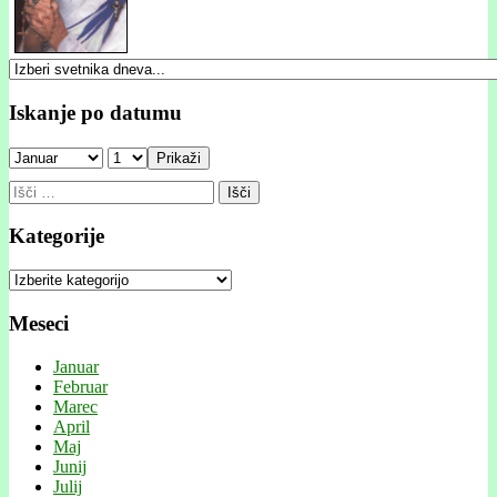
Iskanje po datumu
Prikaži
Išči:
Kategorije
Kategorije
Meseci
Januar
Februar
Marec
April
Maj
Junij
Julij