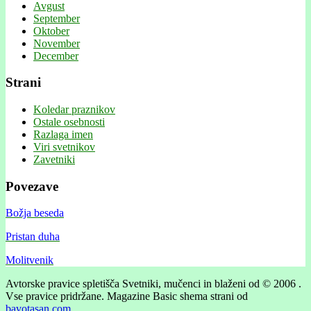
Avgust
September
Oktober
November
December
Strani
Koledar praznikov
Ostale osebnosti
Razlaga imen
Viri svetnikov
Zavetniki
Povezave
Božja beseda
Pristan duha
Molitvenik
Avtorske pravice spletišča Svetniki, mučenci in blaženi od © 2006 .
Vse pravice pridržane.
Magazine Basic shema strani od
bavotasan.com
.