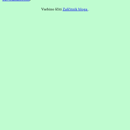
Vsebino ščiti
Zaščitnik bloga
.