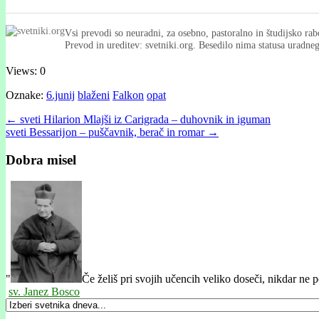
Vsi prevodi so neuradni, za osebno, pastoralno in študijsko rab
Prevod in ureditev: svetniki.org. Besedilo nima statusa uradn
Views: 0
Oznake:
6.junij
blaženi
Falkon
opat
Post
← sveti Hilarion Mlajši iz Carigrada – duhovnik in iguman
sveti Bessarĳon – puščavnik, berač in romar →
navigation
Dobra misel
"
Če želiš pri svojih učencih veliko doseči, nikdar ne po
sv. Janez Bosco