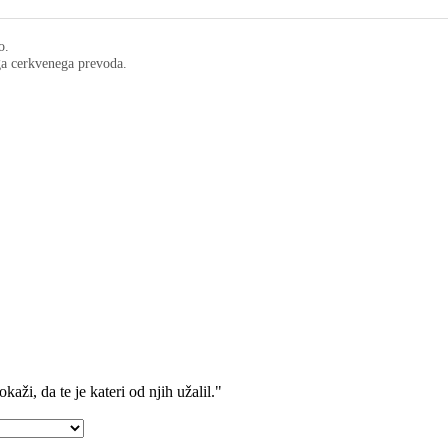
o.
ega cerkvenega prevoda.
kaži, da te je kateri od njih užalil."