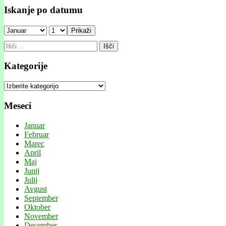
Iskanje po datumu
Prikaži
Išči:
Kategorije
Kategorije
Meseci
Januar
Februar
Marec
April
Maj
Junij
Julij
Avgust
September
Oktober
November
December