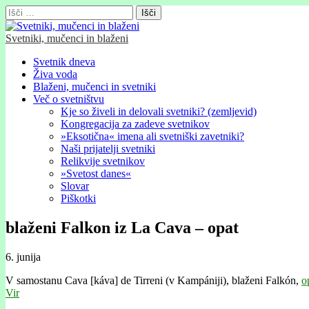
Išči:
Svetniki, mučenci in blaženi
Glavni
Skip
Svetnik dneva
to
Živa voda
meni
content
Blaženi, mučenci in svetniki
Več o svetništvu
Kje so živeli in delovali svetniki? (zemljevid)
Kongregacija za zadeve svetnikov
»Eksotična« imena ali svetniški zavetniki?
Naši prijatelji svetniki
Relikvije svetnikov
»Svetost danes«
Slovar
Piškotki
blaženi Falkon iz La Cava – opat
6. junija
V samostanu Cava [káva] de Tirreni (v Kampániji), blaženi Falkón,
o
Vir