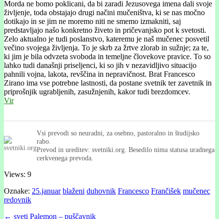
Morda ne bomo poklicani, da bi zaradi Jezusovega imena dali svoje
življenje, toda obstajajo drugi načini mučeništva, ki se nas močno
dotikajo in se jim ne moremo niti ne smemo izmakniti, saj
predstavljajo našo konkretno živeto in pričevanjsko pot k svetosti.
Zelo aktualno je tudi poslanstvo, kateremu je naš mučenec posvetil
večino svojega življenja. To je skrb za žrtve zlorab in sužnje; za te,
ki jim je bila odvzeta svoboda in temeljne človekove pravice. To so
lahko tudi današnji priseljenci, ki so jih v nezavidljivo situacijo
pahnili vojna, lakota, revščina in nepravičnost. Brat Francesco
Zirano ima vse potrebne lastnosti, da postane svetnik ter zavetnik in
priprošnjik ugrabljenih, zasužnjenih, kakor tudi brezdomcev.
Vir
Vsi prevodi so neuradni, za osebno, pastoralno in študijsko
rabo.
Prevod in ureditev: svetniki.org. Besedilo nima statusa uradnega
cerkvenega prevoda.
Views: 9
Oznake:
25.januar
blaženi
duhovnik
Francesco
Frančišek
mučenec
redovnik
Post
← sveti Palemon – puščavnik