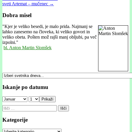
sveti Artemat – mučenec →
navigation
Dobra misel
"
Kjer je veliko besedi, je malo prida. Najmanj se
lahko zanesemo na človeka, ki veliko govori in
veliko obeta. Pošten mož rajši manj obljubi, pa več
izpolni."
bl. Anton Martin Slomšek
Iskanje po datumu
Prikaži
Išči:
Kategorije
Kategorije