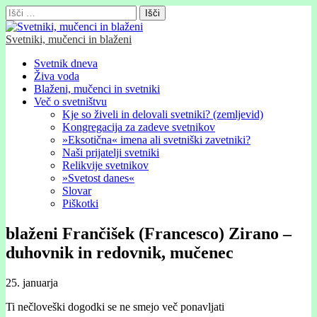
Išči:
Svetniki, mučenci in blaženi
Glavni
Skip
Svetnik dneva
to
Živa voda
meni
content
Blaženi, mučenci in svetniki
Več o svetništvu
Kje so živeli in delovali svetniki? (zemljevid)
Kongregacija za zadeve svetnikov
»Eksotična« imena ali svetniški zavetniki?
Naši prijatelji svetniki
Relikvije svetnikov
»Svetost danes«
Slovar
Piškotki
blaženi Frančišek (Francesco) Zirano –
duhovnik in redovnik, mučenec
25. januarja
Ti nečloveški dogodki se ne smejo več ponavljati