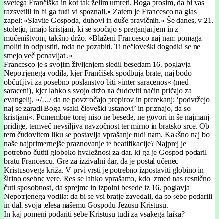
svetega Frančiška in kot tak želim umreti. Boga prosim, da bi vas
razsvetlil in bi ga tudi vi spoznali.« Zatem je Francesco na glas
zapel: »Slavite Gospoda, duhovi in duše pravičnih.« Še danes, v 21.
stoletju, imajo kristjani, ki se soočajo s preganjanjem in z
mučeništvom, takšno držo. »Blaženi Francesco naj nam pomaga
moliti in odpustiti, toda ne pozabiti. Ti nečloveški dogodki se ne
smejo več ponavljati.«
Francesco je s svojim življenjem sledil besedam 16. poglavja
Nepotrjenega vodila, kjer Frančišek spodbuja brate, naj bodo
občutljivi za posebno poslanstvo biti »inter saracenos« (med
saraceni), kjer lahko s svojo držo na čudoviti način pričajo za
evangelij, »/…/ da ne povzročajo prepirov in prerekanj; ‘podvržejo
naj se zaradi Boga vsaki človeški ustanovi’ in priznajo, da so
kristjani«. Pomembne torej niso ne besede, ne govori in še najmanj
pridige, temveč nevsiljiva navzočnost ter mirno in bratsko srce. Ob
tem čudovitem liku se postavlja vprašanje tudi nam. Kakšno naj bo
naše najprimernejše praznovanje te beatifikacije? Najprej je
potrebno čutiti globoko hvaležnost za dar, ki ga je Gospod podaril
bratu Francescu. Gre za izzivalni dar, da je postal učenec
Kristusovega križa. V prvi vrsti je potrebno izpostaviti globino in
širino osebne vere. Res se lahko vprašamo, kdo izmed nas resnično
čuti sposobnost, da sprejme in izpolni besede iz 16. poglavja
Nepotrjenega vodila: da bi se vsi bratje zavedali, da so sebe podarili
in dali svoja telesa našemu Gospodu Jezusu Kristusu.
In kaj pomeni podariti sebe Kristusu tudi za vsakega laika?