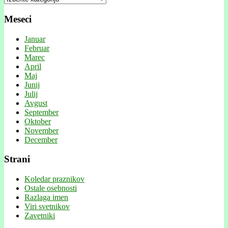
Meseci
Januar
Februar
Marec
April
Maj
Junij
Julij
Avgust
September
Oktober
November
December
Strani
Koledar praznikov
Ostale osebnosti
Razlaga imen
Viri svetnikov
Zavetniki