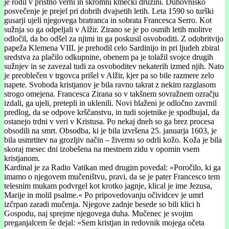
je rodil v pristno verni in skromni kmečki družini. Duhovniško
posvečenje je prejel pri dobrih dvajsetih letih. Leta 1590 so turški
gusarji ujeli njegovega bratranca in sobrata Francesca Serro. Kot
sužnja so ga odpeljali v Alžir. Zirano se je po osmih letih molitve
odločil, da bo odšel za njimi in ga poskusil osvoboditi. Z odobritvijo
papeža Klemena VIII. je prehodil celo Sardinijo in pri ljudeh zbiral
sredstva za plačilo odkupnine, obenem pa je tolažil svojce drugih
sužnjev in se zavezal tudi za osvoboditev nekaterih izmed njih. Nato
je preoblečen v trgovca prišel v Alžir, kjer pa so bile razmere zelo
napete. Svoboda kristjanov je bila ravno takrat z nekim razglasom
strogo omejena. Francesca Zirana so v takšnem sovražnem ozračju
izdali, ga ujeli, pretepli in uklenili. Novi blaženi je odločno zavrnil
predlog, da se odpove krščanstvu, in tudi sojetnike je spodbujal, da
ostanejo trdni v veri v Kristusa. Po nekaj dneh so ga brez procesa
obsodili na smrt. Obsodba, ki je bila izvršena 25. januarja 1603, je
bila usmrtitev na grozljiv način – živemu so odrli kožo. Koža je bila
skoraj mesec dni izobešena na mestnem zidu v opomin vsem
kristjanom.
Kardinal je za Radio Vatikan med drugim povedal: »Poročilo, ki ga
imamo o njegovem mučeništvu, pravi, da se je pater Francesco tem
telesnim mukam podvrgel kot krotko jagnje, klical je ime Jezusa,
Marije in molil psalme.« Po pripovedovanju očividcev je umrl
izčrpan zaradi mučenja. Njegove zadnje besede so bili klici h
Gospodu, naj sprejme njegovega duha. Mučenec je svojim
preganjalcem še dejal: »Sem kristjan in redovnik mojega očeta