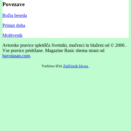
Povezave
Božja beseda
Pristan duha
Molitvenik
Avtorske pravice spletišča Svetniki, mučenci in blaženi od © 2006 .
Vse pravice pridržane.
Magazine Basic shema strani od
bavotasan.com
.
Vsebino ščiti
Zaščitnik bloga
.