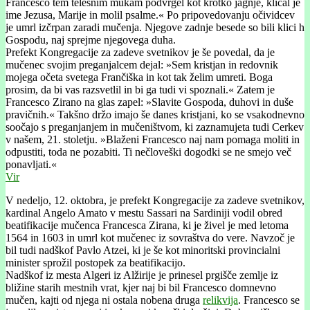
Francesco tem telesnim mukam podvrgel kot krotko jagnje, klical je
ime Jezusa, Marije in molil psalme.« Po pripovedovanju očividcev
je umrl izčrpan zaradi mučenja. Njegove zadnje besede so bili klici h
Gospodu, naj sprejme njegovega duha.
Prefekt Kongregacije za zadeve svetnikov je še povedal, da je
mučenec svojim preganjalcem dejal: »Sem kristjan in redovnik
mojega očeta svetega Frančiška in kot tak želim umreti. Boga
prosim, da bi vas razsvetlil in bi ga tudi vi spoznali.« Zatem je
Francesco Zirano na glas zapel: »Slavite Gospoda, duhovi in duše
pravičnih.« Takšno držo imajo še danes kristjani, ko se vsakodnevno
soočajo s preganjanjem in mučeništvom, ki zaznamujeta tudi Cerkev
v našem, 21. stoletju. »Blaženi Francesco naj nam pomaga moliti in
odpustiti, toda ne pozabiti. Ti nečloveški dogodki se ne smejo več
ponavljati.«
Vir
V nedeljo, 12. oktobra, je prefekt Kongregacije za zadeve svetnikov,
kardinal Angelo Amato v mestu Sassari na Sardiniji vodil obred
beatifikacije mučenca Francesca Zirana, ki je živel je med letoma
1564 in 1603 in umrl kot mučenec iz sovraštva do vere. Navzoč je
bil tudi nadškof Pavlo Atzei, ki je še kot minoritski provincialni
minister sprožil postopek za beatifikacijo.
Nadškof iz mesta Algeri iz Alžirije je prinesel prgišče zemlje iz
bližine starih mestnih vrat, kjer naj bi bil Francesco domnevno
mučen, kajti od njega ni ostala nobena druga
relikvija
. Francesco se