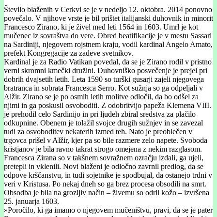
Število blaženih v Cerkvi se je v nedeljo 12. oktobra. 2014 ponovno
povečalo. V njihove vrste je bil prištet italijanski duhovnik in minorit
Francesco Zirano, ki je živel med leti 1564 in 1603. Umrl je kot
mučenec iz sovraštva do vere. Obred beatifikacije je v mestu Sassari
na Sardiniji, njegovem rojstnem kraju, vodil kardinal Angelo Amato,
prefekt Kongregacije za zadeve svetnikov.
Kardinal je za Radio Vatikan povedal, da se je Zirano rodil v pristno
verni skromni kmečki družini. Duhovniško posvečenje je prejel pri
dobrih dvajsetih letih. Leta 1590 so turški gusarji zajeli njegovega
bratranca in sobrata Francesca Serro. Kot sužnja so ga odpeljali v
Alžir. Zirano se je po osmih letih molitve odločil, da bo odšel za
njimi in ga poskusil osvoboditi. Z odobritvijo papeža Klemena VIII.
je prehodil celo Sardinijo in pri ljudeh zbiral sredstva za plačilo
odkupnine. Obenem je tolažil svojce drugih sužnjev in se zavezal
tudi za osvoboditev nekaterih izmed teh. Nato je preoblečen v
trgovca prišel v Alžir, kjer pa so bile razmere zelo napete. Svoboda
kristjanov je bila ravno takrat strogo omejena z nekim razglasom.
Francesca Zirana so v takšnem sovražnem ozračju izdali, ga ujeli,
pretepli in vklenili. Novi blaženi je odločno zavrnil predlog, da se
odpove krščanstvu, in tudi sojetnike je spodbujal, da ostanejo trdni v
veri v Kristusa. Po nekaj dneh so ga brez procesa obsodili na smrt.
Obsodba je bila na grozljiv način – živemu so odrli kožo – izvršena
25. januarja 1603.
»Poročilo, ki ga imamo o njegovem mučeništvu, pravi, da se je pater