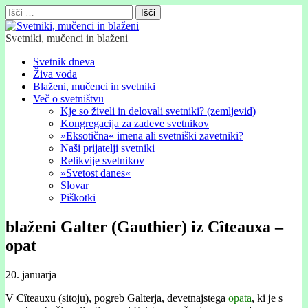
Išči:
Svetniki, mučenci in blaženi
Glavni
Skip
Svetnik dneva
to
Živa voda
meni
content
Blaženi, mučenci in svetniki
Več o svetništvu
Kje so živeli in delovali svetniki? (zemljevid)
Kongregacija za zadeve svetnikov
»Eksotična« imena ali svetniški zavetniki?
Naši prijatelji svetniki
Relikvije svetnikov
»Svetost danes«
Slovar
Piškotki
blaženi Galter (Gauthier) iz Cîteauxa –
opat
20. januarja
V Cîteauxu (sitoju), pogreb Galterja, devetnajstega
opata
, ki je s