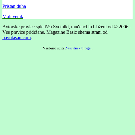
Pristan duha
Molitvenik
Avtorske pravice spletišča Svetniki, mučenci in blaženi od © 2006 .
Vse pravice pridržane.
Magazine Basic shema strani od
bavotasan.com
.
Vsebino ščiti
Zaščitnik bloga
.