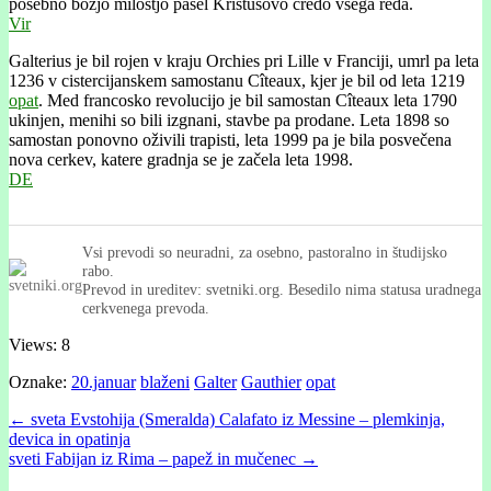
posebno božjo milostjo pasel Kristusovo čredo vsega reda.
Vir
Galterius je bil rojen v kraju Orchies pri Lille v Franciji, umrl pa leta
1236 v cistercijanskem samostanu Cîteaux, kjer je bil od leta 1219
opat
. Med francosko revolucijo je bil samostan Cîteaux leta 1790
ukinjen, menihi so bili izgnani, stavbe pa prodane. Leta 1898 so
samostan ponovno oživili trapisti, leta 1999 pa je bila posvečena
nova cerkev, katere gradnja se je začela leta 1998.
DE
Vsi prevodi so neuradni, za osebno, pastoralno in študijsko
rabo.
Prevod in ureditev: svetniki.org. Besedilo nima statusa uradnega
cerkvenega prevoda.
Views: 8
Oznake:
20.januar
blaženi
Galter
Gauthier
opat
Post
← sveta Evstohija (Smeralda) Calafato iz Messine – plemkinja,
devica in opatinja
navigation
sveti Fabijan iz Rima – papež in mučenec →