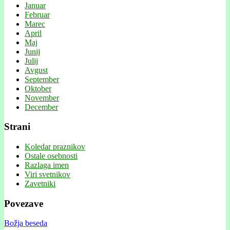
Januar
Februar
Marec
April
Maj
Junij
Julij
Avgust
September
Oktober
November
December
Strani
Koledar praznikov
Ostale osebnosti
Razlaga imen
Viri svetnikov
Zavetniki
Povezave
Božja beseda