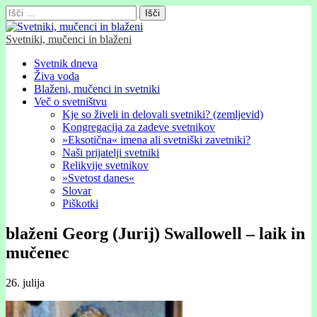
Išči:
Svetniki, mučenci in blaženi
Glavni
Skip
Svetnik dneva
to
Živa voda
meni
content
Blaženi, mučenci in svetniki
Več o svetništvu
Kje so živeli in delovali svetniki? (zemljevid)
Kongregacija za zadeve svetnikov
»Eksotična« imena ali svetniški zavetniki?
Naši prijatelji svetniki
Relikvije svetnikov
»Svetost danes«
Slovar
Piškotki
blaženi Georg (Jurij) Swallowell – laik in
mučenec
26. julija