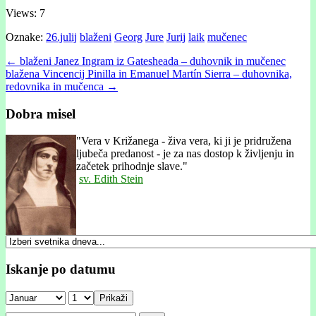
Views: 7
Oznake:
26.julij
blaženi
Georg
Jure
Jurij
laik
mučenec
Post
← blaženi Janez Ingram iz Gatesheada – duhovnik in mučenec
blažena Vincencij Pinilla in Emanuel Martín Sierra – duhovnika,
navigation
redovnika in mučenca →
Dobra misel
"
Vera v Križanega - živa vera, ki ji je pridružena
ljubeča predanost - je za nas dostop k življenju in
začetek prihodnje slave."
sv. Edith Stein
Iskanje po datumu
Prikaži