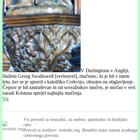
V Darlingtonu v Anglĳi,
blaženi Georg Swallowell [svelouvel], mučenec, ki je bil v istem
letu, ker se je spravil s katoliško Cerkvĳo, obsojen na obglavljenje.
Čeprav je bil zastraševan in od sovražnikov mučen, je močan v veri
zaradi Kristusa sprejel najhujša mučenja.
Vir
Vsi prevodi so neuradni, za osebno, pastoralno in študijsko
rabo.
Prevod in ureditev: svetniki.org. Besedilo nima statusa uradnega
cerkvenega prevoda.