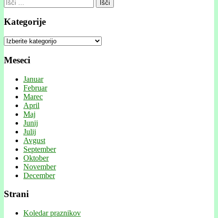
Išči:
Kategorije
Kategorije
Meseci
Januar
Februar
Marec
April
Maj
Junij
Julij
Avgust
September
Oktober
November
December
Strani
Koledar praznikov