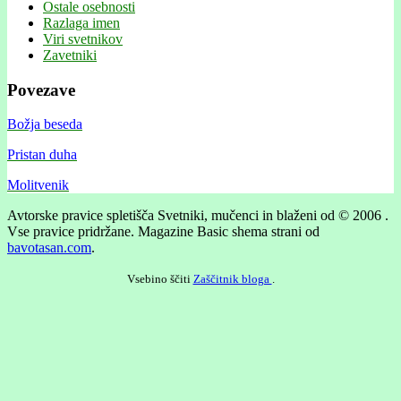
Ostale osebnosti
Razlaga imen
Viri svetnikov
Zavetniki
Povezave
Božja beseda
Pristan duha
Molitvenik
Avtorske pravice spletišča Svetniki, mučenci in blaženi od © 2006 .
Vse pravice pridržane.
Magazine Basic shema strani od
bavotasan.com
.
Vsebino ščiti
Zaščitnik bloga
.