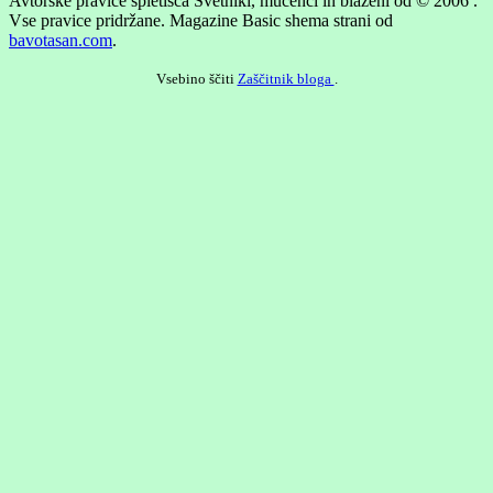
Avtorske pravice spletišča Svetniki, mučenci in blaženi od © 2006 .
Vse pravice pridržane.
Magazine Basic shema strani od
bavotasan.com
.
Vsebino ščiti
Zaščitnik bloga
.