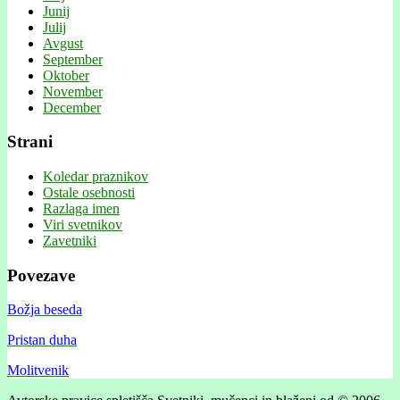
Junij
Julij
Avgust
September
Oktober
November
December
Strani
Koledar praznikov
Ostale osebnosti
Razlaga imen
Viri svetnikov
Zavetniki
Povezave
Božja beseda
Pristan duha
Molitvenik