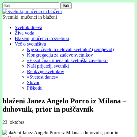
Išči:
Svetniki, mučenci in blaženi
Glavni
Skip
Svetnik dneva
to
Živa voda
meni
content
Blaženi, mučenci in svetniki
Več o svetništvu
Kje so živeli in delovali svetniki? (zemljevid)
Kongregacija za zadeve svetnikov
»Eksotična« imena ali svetniški zavetniki?
Naši prijatelji svetniki
Relikvije svetnikov
»Svetost danes«
Slovar
Piškotki
blaženi Janez Angelo Porro iz Milana –
duhovnik, prior in puščavnik
23. oktobra