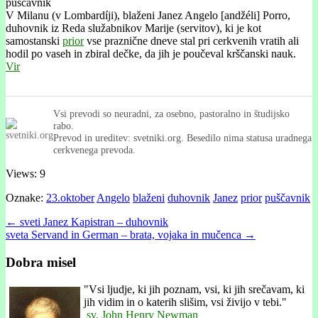
V Milanu (v Lombardíji), blaženi Janez Angelo [andžéli] Porro,
duhovnik iz Reda služabnikov Marije (servitov), ki je kot
samostanski
prior
vse praznične dneve stal pri cerkvenih vratih ali
hodil po vaseh in zbiral dečke, da jih je poučeval krščanski nauk.
Vir
Vsi prevodi so neuradni, za osebno, pastoralno in študijsko
rabo.
Prevod in ureditev: svetniki.org. Besedilo nima statusa uradnega
cerkvenega prevoda.
Views: 9
Oznake:
23.oktober
Angelo
blaženi
duhovnik
Janez
prior
puščavnik
Post
← sveti Janez Kapistran – duhovnik
sveta Servand in German – brata, vojaka in mučenca →
navigation
Dobra misel
"
Vsi ljudje, ki jih poznam, vsi, ki jih srečavam, ki
jih vidim in o katerih slišim, vsi živijo v tebi."
sv. John Henry Newman