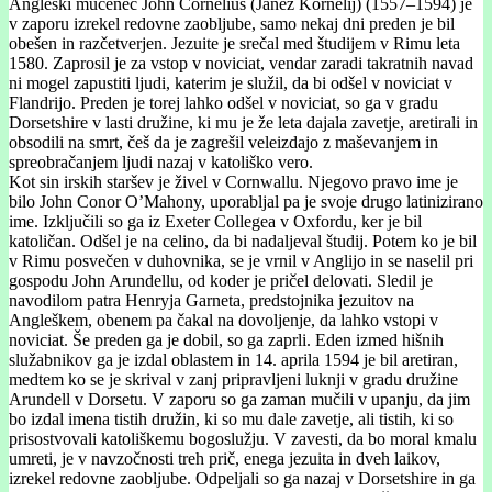
Angleški mučenec John Cornelius (Janez Kornelij) (1557–1594) je
v zaporu izrekel redovne zaobljube, samo nekaj dni preden je bil
obešen in razčetverjen. Jezuite je srečal med študijem v Rimu leta
1580. Zaprosil je za vstop v noviciat, vendar zaradi takratnih navad
ni mogel zapustiti ljudi, katerim je služil, da bi odšel v noviciat v
Flandrijo. Preden je torej lahko odšel v noviciat, so ga v gradu
Dorsetshire v lasti družine, ki mu je že leta dajala zavetje, aretirali in
obsodili na smrt, češ da je zagrešil veleizdajo z maševanjem in
spreobračanjem ljudi nazaj v katoliško vero.
Kot sin irskih staršev je živel v Cornwallu. Njegovo pravo ime je
bilo John Conor O’Mahony, uporabljal pa je svoje drugo latinizirano
ime. Izključili so ga iz Exeter Collegea v Oxfordu, ker je bil
katoličan. Odšel je na celino, da bi nadaljeval študij. Potem ko je bil
v Rimu posvečen v duhovnika, se je vrnil v Anglijo in se naselil pri
gospodu John Arundellu, od koder je pričel delovati. Sledil je
navodilom patra Henryja Garneta, predstojnika jezuitov na
Angleškem, obenem pa čakal na dovoljenje, da lahko vstopi v
noviciat. Še preden ga je dobil, so ga zaprli. Eden izmed hišnih
služabnikov ga je izdal oblastem in 14. aprila 1594 je bil aretiran,
medtem ko se je skrival v zanj pripravljeni luknji v gradu družine
Arundell v Dorsetu. V zaporu so ga zaman mučili v upanju, da jim
bo izdal imena tistih družin, ki so mu dale zavetje, ali tistih, ki so
prisostvovali katoliškemu bogoslužju. V zavesti, da bo moral kmalu
umreti, je v navzočnosti treh prič, enega jezuita in dveh laikov,
izrekel redovne zaobljube. Odpeljali so ga nazaj v Dorsetshire in ga