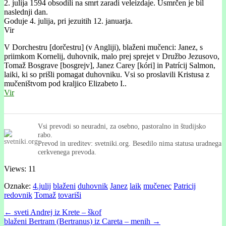
2. julija 1594 obsodili na smrt zaradi veleizdaje. Usmrčen je bil
naslednji dan.
Goduje 4. julija, pri jezuitih 12. januarja.
Vir
V Dorchestru [dorčestru] (v Angliji), blaženi mučenci: Janez, s
priimkom Kornelij, duhovnik, malo prej sprejet v Družbo Jezusovo,
Tomaž Bosgrave [bosgrejv], Janez Carey [kóri] in Patrícij Salmon,
laiki, ki so prišli pomagat duhovniku. Vsi so proslavili Kristusa z
mučeništvom pod kraljico Elizabeto I..
Vir
Vsi prevodi so neuradni, za osebno, pastoralno in študijsko
rabo.
Prevod in ureditev: svetniki.org. Besedilo nima statusa uradnega
cerkvenega prevoda.
Views: 11
Oznake:
4.julij
blaženi
duhovnik
Janez
laik
mučenec
Patricij
redovnik
Tomaž
tovariši
Post
← sveti Andrej iz Krete – škof
blaženi Bertram (Bertranus) iz Careta – menih →
navigation