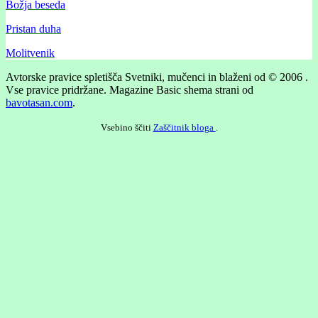
Božja beseda
Pristan duha
Molitvenik
Avtorske pravice spletišča Svetniki, mučenci in blaženi od © 2006 .
Vse pravice pridržane.
Magazine Basic shema strani od
bavotasan.com
.
Vsebino ščiti
Zaščitnik bloga
.