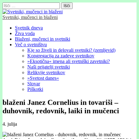
Išči:
Svetniki, mučenci in blaženi
Glavni
Skip
Svetnik dneva
to
Živa voda
meni
content
Blaženi, mučenci in svetniki
Več o svetništvu
Kje so živeli in delovali svetniki? (zemljevid)
Kongregacija za zadeve svetnikov
»Eksotična« imena ali svetniški zavetniki?
Naši prijatelji svetniki
Relikvije svetnikov
»Svetost danes«
Slovar
Piškotki
blaženi Janez Cornelius in tovariši –
duhovnik, redovnik, laiki in mučenci
4. julija