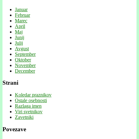
Januar
Februar
Marec
April
Maj
Junij
Julij
Avgust
September
Oktober
November
December
Strani
Koledar praznikov
Ostale osebnosti
Razlaga imen
Viri svetnikov
Zavetniki
Povezave