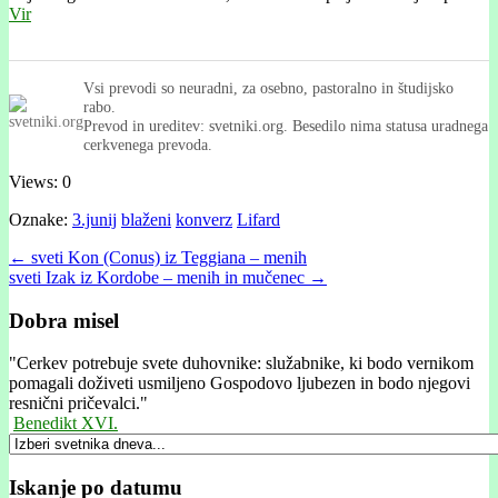
Vir
Vsi prevodi so neuradni, za osebno, pastoralno in študijsko
rabo.
Prevod in ureditev: svetniki.org. Besedilo nima statusa uradnega
cerkvenega prevoda.
Views: 0
Oznake:
3.junij
blaženi
konverz
Lifard
Post
← sveti Kon (Conus) iz Teggiana – menih
sveti Izak iz Kordobe – menih in mučenec →
navigation
Dobra misel
"
Cerkev potrebuje svete duhovnike: služabnike, ki bodo vernikom
pomagali doživeti usmiljeno Gospodovo ljubezen in bodo njegovi
resnični pričevalci."
Benedikt XVI.
Iskanje po datumu