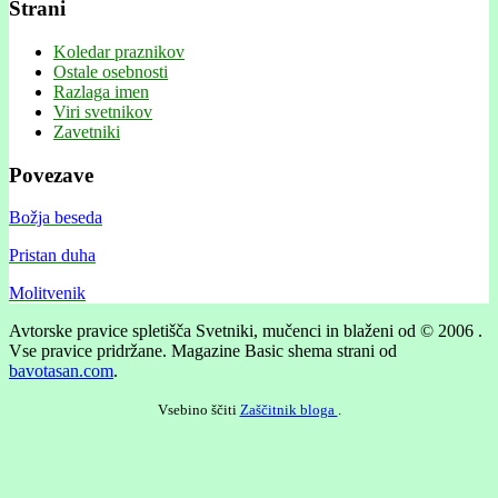
Strani
Koledar praznikov
Ostale osebnosti
Razlaga imen
Viri svetnikov
Zavetniki
Povezave
Božja beseda
Pristan duha
Molitvenik
Avtorske pravice spletišča Svetniki, mučenci in blaženi od © 2006 .
Vse pravice pridržane.
Magazine Basic shema strani od
bavotasan.com
.
Vsebino ščiti
Zaščitnik bloga
.