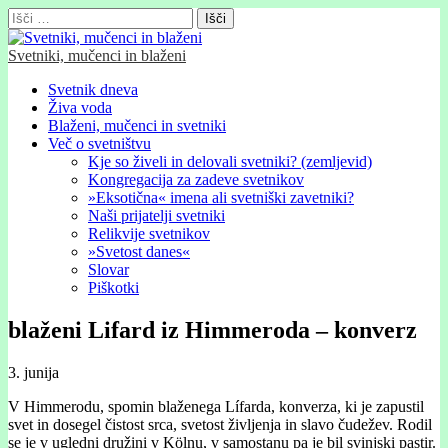
Išči:
Svetniki, mučenci in blaženi
Glavni
Skip
Svetnik dneva
to
Živa voda
meni
content
Blaženi, mučenci in svetniki
Več o svetništvu
Kje so živeli in delovali svetniki? (zemljevid)
Kongregacija za zadeve svetnikov
»Eksotična« imena ali svetniški zavetniki?
Naši prijatelji svetniki
Relikvije svetnikov
»Svetost danes«
Slovar
Piškotki
blaženi Lifard iz Himmeroda – konverz
3. junija
V Himmerodu, spomin blaženega Lífarda, konverza, ki je zapustil
svet in dosegel čistost srca, svetost življenja in slavo čudežev. Rodil
se je v ugledni družini v Kölnu, v samostanu pa je bil svinjski pastir.