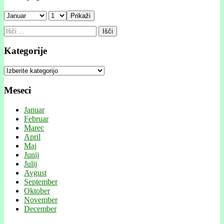
Prikaži
Išči:
Kategorije
Kategorije
Meseci
Januar
Februar
Marec
April
Maj
Junij
Julij
Avgust
September
Oktober
November
December