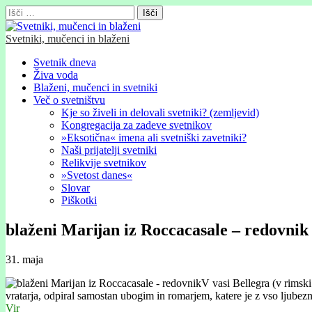
Išči:
Svetniki, mučenci in blaženi
Glavni
Skip
Svetnik dneva
to
Živa voda
meni
content
Blaženi, mučenci in svetniki
Več o svetništvu
Kje so živeli in delovali svetniki? (zemljevid)
Kongregacija za zadeve svetnikov
»Eksotična« imena ali svetniški zavetniki?
Naši prijatelji svetniki
Relikvije svetnikov
»Svetost danes«
Slovar
Piškotki
blaženi Marĳan iz Roccacasale – redovnik
31. maja
V vasi Bellegra (v rimski
vratarja, odpiral samostan ubogim in romarjem, katere je z vso ljubez
Vir