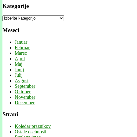
Kategorije
Kategorije
Meseci
Januar
Februar
Marec
April
Maj
Junij
Julij
Avgust
September
Oktober
November
December
Strani
Koledar praznikov
Ostale osebnosti