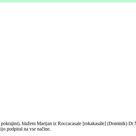
 pokrajini), blaženi Marĳan iz Roccacasale [rokakasále] (Dominik) Di N
nĳo podpiral na vse načine.