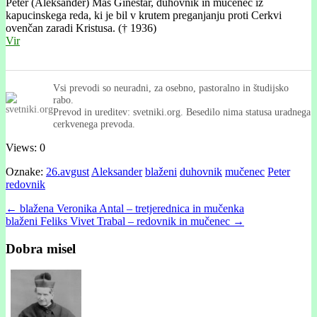
Peter (Aleksander) Mas Ginestar, duhovnik in mučenec iz
kapucinskega reda, ki je bil v krutem preganjanju proti Cerkvi
ovenčan zaradi Kristusa. († 1936)
Vir
Vsi prevodi so neuradni, za osebno, pastoralno in študijsko
rabo.
Prevod in ureditev: svetniki.org. Besedilo nima statusa uradnega
cerkvenega prevoda.
Views: 0
Oznake:
26.avgust
Aleksander
blaženi
duhovnik
mučenec
Peter
redovnik
Post
← blažena Veronika Antal – tretjerednica in mučenka
blaženi Feliks Vivet Trabal – redovnik in mučenec →
navigation
Dobra misel