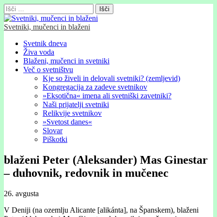
Išči:
Svetniki, mučenci in blaženi
Glavni
Skip
Svetnik dneva
to
Živa voda
meni
content
Blaženi, mučenci in svetniki
Več o svetništvu
Kje so živeli in delovali svetniki? (zemljevid)
Kongregacija za zadeve svetnikov
»Eksotična« imena ali svetniški zavetniki?
Naši prijatelji svetniki
Relikvije svetnikov
»Svetost danes«
Slovar
Piškotki
blaženi Peter (Aleksander) Mas Ginestar
– duhovnik, redovnik in mučenec
26. avgusta
V Deniji (na ozemlju Alicante [alikánta], na Španskem), blaženi