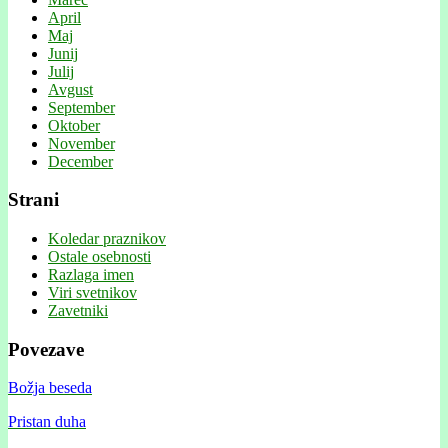
April
Maj
Junij
Julij
Avgust
September
Oktober
November
December
Strani
Koledar praznikov
Ostale osebnosti
Razlaga imen
Viri svetnikov
Zavetniki
Povezave
Božja beseda
Pristan duha