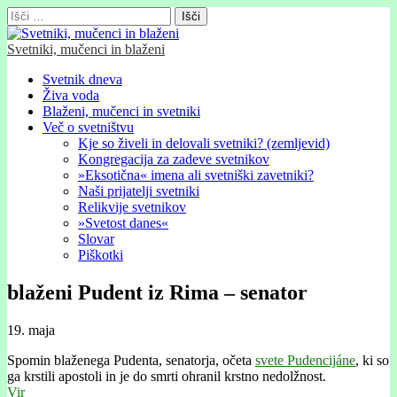
Išči:
Svetniki, mučenci in blaženi
Glavni
Skip
Svetnik dneva
to
Živa voda
meni
content
Blaženi, mučenci in svetniki
Več o svetništvu
Kje so živeli in delovali svetniki? (zemljevid)
Kongregacija za zadeve svetnikov
»Eksotična« imena ali svetniški zavetniki?
Naši prijatelji svetniki
Relikvije svetnikov
»Svetost danes«
Slovar
Piškotki
blaženi Pudent iz Rima – senator
19. maja
Spomin blaženega Pudenta, senatorja, očeta
svete Pudencijáne
, ki so
ga krstili apostoli in je do smrti ohranil krstno nedolžnost.
Vir