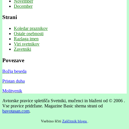
November
December
Strani
Koledar praznikov
Ostale osebnosti
Razlaga imen
Viri svetnikov
Zavetniki
Povezave
Božja beseda
Pristan duha
Molitvenik
Avtorske pravice spletišča Svetniki, mučenci in blaženi od © 2006 .
Vse pravice pridržane.
Magazine Basic shema strani od
bavotasan.com
.
Vsebino ščiti
Zaščitnik bloga
.