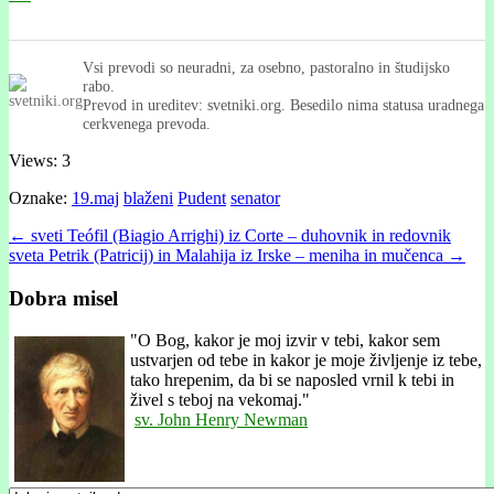
Vsi prevodi so neuradni, za osebno, pastoralno in študijsko
rabo.
Prevod in ureditev: svetniki.org. Besedilo nima statusa uradnega
cerkvenega prevoda.
Views: 3
Oznake:
19.maj
blaženi
Pudent
senator
Post
← sveti Teófil (Biagio Arrighi) iz Corte – duhovnik in redovnik
sveta Petrik (Patricij) in Malahija iz Irske – meniha in mučenca →
navigation
Dobra misel
"
O Bog, kakor je moj izvir v tebi, kakor sem
ustvarjen od tebe in kakor je moje življenje iz tebe,
tako hrepenim, da bi se naposled vrnil k tebi in
živel s teboj na vekomaj."
sv. John Henry Newman