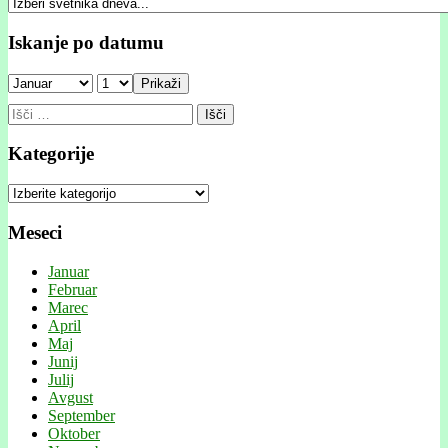
Iskanje po datumu
Prikaži
Išči:
Kategorije
Kategorije
Meseci
Januar
Februar
Marec
April
Maj
Junij
Julij
Avgust
September
Oktober