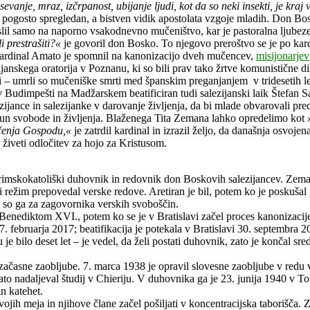
evanje, mraz, izčrpanost, ubijanje ljudi, kot da so neki insekti, je kraj
pogosto spregledan, a bistven vidik apostolata vzgoje mladih. Don Bos
islil samo na naporno vsakodnevno mučeništvo, kar je pastoralna ljub
 prestrašiti?«
je govoril don Bosko. To njegovo preroštvo se je po kar
rdinal Amato je spomnil na kanonizacijo dveh mučencev,
misijonarjev
ijanskega oratorija v Poznanu, ki so bili prav tako žrtve komunistične d
ci – umrli so mučeniške smrti med španskim preganjanjem v tridesetih le
l v Budimpešti na Madžarskem beatificiran tudi salezijanski laik Štefan 
lezijance in salezijanke v darovanje življenja, da bi mlade obvarovali pr
ačun svobode in življenja. Blaženega Tita Zemana lahko opredelimo kot
večenja Gospodu,«
je zatrdil kardinal in izrazil željo, da današnja osvoj
ti živeti odločitev za hojo za Kristusom.
 rimskokatoliški duhovnik in redovnik don Boskovih salezijancev. Zeman 
 režim prepovedal verske redove. Aretiran je bil, potem ko je poskušal p
li so ga za zagovornika verskih svoboščin.
enediktom XVI., potem ko se je v Bratislavi začel proces kanonizacije –
7. februarja 2017; beatifikacija je potekala v Bratislavi 30. septembra 2
e bilo deset let – je vedel, da želi postati duhovnik, zato je končal sr
il začasne zaobljube. 7. marca 1938 je opravil slovesne zaobljube v red
ato nadaljeval študij v Chieriju. V duhovnika ga je 23. junija 1940 v T
n katehet.
jih meja in njihove člane začel pošiljati v koncentracijska taborišča. Z