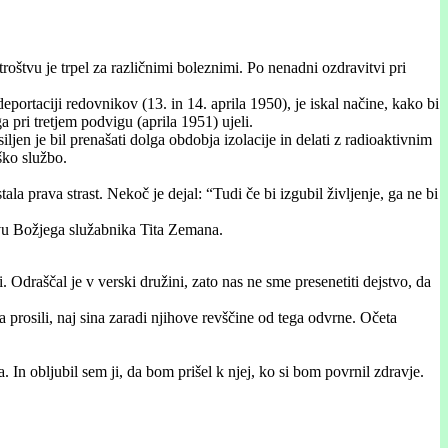
oštvu je trpel za različnimi boleznimi. Po nenadni ozdravitvi pri
portaciji redovnikov (13. in 14. aprila 1950), je iskal načine, kako bi
 pri tretjem podvigu (aprila 1951) ujeli.
iljen je bil prenašati dolga obdobja izolacije in delati z radioaktivnim
ško službo.
la prava strast. Nekoč je dejal: “Tudi če bi izgubil življenje, ga ne bi
štvu Božjega služabnika Tita Zemana.
. Odraščal je v verski družini, zato nas ne sme presenetiti dejstvo, da
a prosili, naj sina zaradi njihove revščine od tega odvrne. Očeta
 obljubil sem ji, da bom prišel k njej, ko si bom povrnil zdravje.