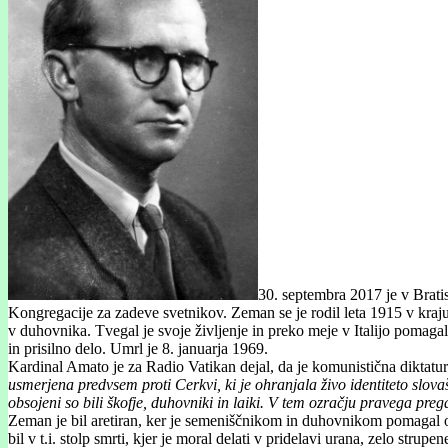
30. septembra 2017 je v Brati
Kongregacije za zadeve svetnikov. Zeman se je rodil leta 1915 v kraju V
v duhovnika. Tvegal je svoje življenje in preko meje v Italijo pomaga
in prisilno delo. Umrl je 8. januarja 1969.
Kardinal Amato je za Radio Vatikan dejal, da je komunistična diktatu
usmerjena predvsem proti Cerkvi, ki je ohranjala živo identiteto slova
obsojeni so bili škofje, duhovniki in laiki. V tem ozračju pravega pre
Zeman je bil aretiran, ker je semeniščnikom in duhovnikom pomagal odit
bil v t.i. stolp smrti, kjer je moral delati v pridelavi urana, zelo st