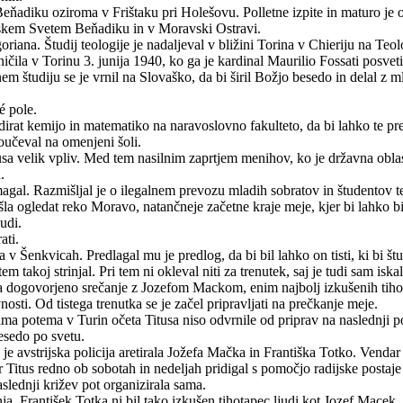
adiku oziroma v Frištaku pri Holešovu. Polletne izpite in maturo je o
ronskem Svetem Beňadiku in v Moravski Ostravi.
oriana. Študij teologije je nadaljeval v bližini Torina v Chieriju na Te
esničila v Torinu 3. junija 1940, ko ga je kardinal Maurilio Fossati p
študiju se je vrnil na Slovaško, da bi širil Božjo besedo in delal z mla
é pole.
udirat kemijo in matematiko na naravoslovno fakulteto, da bi lahko te pr
poučeval na omenjeni šoli.
usa velik vpliv. Med tem nasilnim zaprtjem menihov, ko je državna obla
.
magal. Razmišljal je o ilegalnem prevozu mladih sobratov in študentov teo
la ogledat reko Moravo, natančneje začetne kraje meje, kjer bi lahko bi
udi.
ati.
 v Šenkvicah. Predlagal mu je predlog, da bi bil lahko on tisti, ki bi št
em takoj strinjal. Pri tem ni okleval niti za trenutek, saj je tudi sam isk
usa dogovorjeno srečanje z Jozefom Mackom, enim najbolj izkušenih tiho
sti. Od tistega trenutka se je začel pripravljati na prečkanje meje.
a potema v Turin očeta Titusa niso odvrnile od priprav na naslednji poh
esedo po svetu.
l, da je avstrijska policija aretirala Jožefa Mačka in Františka Totko. Vend
er Titus redno ob sobotah in nedeljah pridigal s pomočjo radijske postaj
aslednji križev pot organizirala sama.
a. František Totka ni bil tako izkušen tihotapec ljudi kot Jozef Macek, p