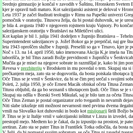
Srednjo gimnazijo je končal v zavodih v Šaštinu, Hronskem Svetem Beň
kjer je opravil tudi maturo. Kot salezijanski asistent je deloval v H
Leta 1937 je začel študirati teologijo v Rimu na Papeški univerzi Greg
pomočnik v oratoriju. Titusova želja, da bi postal duhovnik, se je ur
je bila 4. avgusta 1940 v njegovem rojstnem kraju Vajnory. Po končanem 
salezijanskem oratoriju v Bratislavi na Miletičevi ulici.
Kot kaplan je bil 1. julija 1941 dodeljen v župnijo Bratislava – Teheln
Superintendent salezijancev p. Jožef Bokor ga je prepričal, naj gre št
leta 1943 oproščen službe v župniji. Preselili so ga v Trnavo, kjer je 
Noč s 13. na 14. april 1950, tako imenovana Akcija K,je imela na Tit
taborišča, je bil Titus zaradi Božje previdnosti v župnišču v Šenkvicah
Mučila ga je misel na njegove sobrate in razmišljal je, kako bi jim po
Revesa v
prezbiteriju
v Brodskem in mu povedal o tem. Skupaj sta si š
prečkanjem meja, zato sta se dogovorila, da bosta poiskala tihotapca lj
Oče Titus se je vrnil v Šenkvice, da bi se čim prej srečal s svojimi sobr
Poleti, 2. julija 1950, je oče Ernest Macák obiskal očeta Titusa Zemana
Titusu obljubil, da ga bo seznanil s tihotapcem ljudi. Oče Titus se je s t
Skupaj sta odšla v Borski Sveti Mikulaš, saj je bilo tam za očeta Tit
Oče Titus Zeman je postal organizator zelo tveganih in nevarnih dejavno
Niti slabe izkušnje niti možnost nevarnosti med prvima dvema ilegalnim
vrnili na Slovaško kot duhovniki in bodo kot
misijonarji
širili Božjo b
P. Titus se je iz Italije vrnil v salezijanski inštitut v Linzu in izvede
prestopil mejo. Medtem ko je čakal, da ju izpustijo na prostost, je pat
aretiran. Zato sta se pater Titus in František Totka odločila, da bosta n
V želji, da bi pomagal svojim sobratom, se oče Titus ni zavedal tveganj