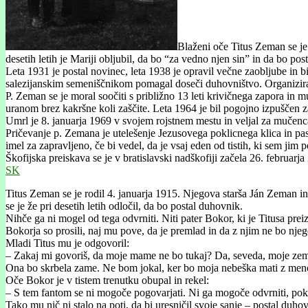
Blaženi oče Titus Zeman se je 
desetih letih je Mariji obljubil, da bo “za vedno njen sin” in da bo pos
Leta 1931 je postal novinec, leta 1938 je opravil večne zaobljube in b
salezijanskim semeniščnikom pomagal doseči duhovništvo. Organiziral j
P. Zeman se je moral soočiti s približno 13 leti krivičnega zapora in muč
uranom brez kakršne koli zaščite. Leta 1964 je bil pogojno izpuščen za
Umrl je 8. januarja 1969 v svojem rojstnem mestu in veljal za mučenc
Pričevanje p. Zemana je utelešenje Jezusovega poklicnega klica in pasto
imel za zapravljeno, če bi vedel, da je vsaj eden od tistih, ki sem j
Škofijska preiskava se je v bratislavski nadškofiji začela 26. februa
SK
Titus Zeman se je rodil 4. januarja 1915. Njegova starša Ján Zeman in A
se je že pri desetih letih odločil, da bo postal duhovnik.
Nihče ga ni mogel od tega odvrniti. Niti pater Bokor, ki je Titusa prei
Bokorja so prosili, naj mu pove, da je premlad in da z njim ne bo nje
Mladi Titus mu je odgovoril:
– Zakaj mi govoriš, da moje mame ne bo tukaj? Da, seveda, moje zemel
Ona bo skrbela zame. Ne bom jokal, ker bo moja nebeška mati z men
Oče Bokor je v tistem trenutku obupal in rekel:
– S tem fantom se ni mogoče pogovarjati. Ni ga mogoče odvrniti, poklic
Tako mu nič ni stalo na poti, da bi uresničil svoje sanje – postal duho