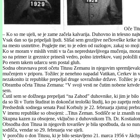
Oče Tit
– Ko so me ujeli, se je zame začela kalvarija. Duhovno in telesno najt
Vsak dan so tja pripeljali ljudi. Slišal sem grozljive nečloveške krike
na mesto usmrtitve. Poglejte me; to je eden od razlogov, zakaj so moji l
Ko se moram v mislih vrniti v ta čas nepredstavljivega mučenja, moram
so na primer iz greznice prinesli vedro, polno iztrebkov, vanj položil
Po enem takem udarcu sem postal gluh.
Sodna obravnava proti očetu Titusu Zemanu in njegovim spremljevalcem
mučenjem v priporu. Tožilec je nenehno napadal Vatikan, Cerkev in vern
nezakonito iz republike prepeljal druge sovražnike države. Tožilec je
Obramba očeta Titusa Zemana: “V svoji vesti ne čutim nobene krivde. Vs
sem.
Čutil sem se dolžnega prepeljati “na Zahod” duhovnike, ki jim je b
da so šli v Turin študirat in dokončat teološki študij, ko po zaprtju re
Predsednik sodnega senata Paul Korbuly je 22. februarja zjutraj prebr
V imenu republike so obsojeni: ..Titus Zeman. Sodišče se iz znanih r
Skupna kazen za obsojene, vključno z duhovnikom Th. Dr. Kostialom, 
Obsodba don Titusa in njegovih tovarišev je bila spodbuda, da so nuna
sodišča, vendar so 29. februarja vse ujeli.
V poročilu o don Titusu, ki je bilo sestavljeno 21. marca 1956 v Jác