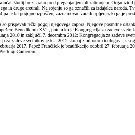
okončali študij brez strahu pred preganjanjem ali zatiranjem. Organiziral
ega in druge aretirali. Na sojenju so ga označili za izdajalca naroda. Tv
pa je bil pogojno izpuščen, zaznamovan zaradi trpljenja, ki ga je prest
 so prispevali težki pogoji njegovega zapora. Njegove posmrtne ostanke 
 papežem Benediktom XVI., potem ko je Kongregacija za zadeve svetnikov
ruarja 2010 in zaključil 7. decembra 2012; Kongregacija za zadeve svetni
ija za zadeve svetnikov je leta 2015 skupaj z odborom teologov – s sogl
bruarja 2017. Papež Frančišek je beatifikacijo odobril 27. februarja 201
 Pierluigi Cameroni.