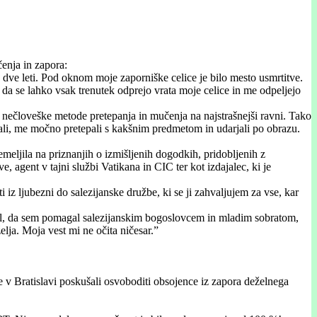
enja in zapora:
o dve leti. Pod oknom moje zaporniške celice je bilo mesto usmrtitve.
, da se lahko vsak trenutek odprejo vrata moje celice in me odpeljejo
o nečloveške metode pretepanja in mučenja na najstrašnejši ravni. Tako
rcali, me močno pretepali s kakšnim predmetom in udarjali po obrazu.
eljila na priznanjih o izmišljenih dogodkih, pridobljenih z
 agent v tajni službi Vatikana in CIC ter kot izdajalec, ki je
iz ljubezni do salezijanske družbe, ki se ji zahvaljujem za vse, kar
el, da sem pomagal salezijanskim bogoslovcem in mladim sobratom,
želja. Moja vest mi ne očita ničesar.”
e v Bratislavi poskušali osvoboditi obsojence iz zapora deželnega