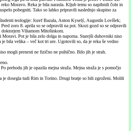
reko Moravo. Reka je bila narasla. Kljub temu so napihnili čoln in
je uspelo pobegniti. Tako so lahko pripravili naslednjo skupino za
študenti teologije: Jozef Bazala, Anton Kyselý, Augustín Lovíšek;
Pred zoro 8. aprila so se odpravili na pot. Skozi gozd so se odpravili
in doktorjem Viliamom Mitošinkom.
eki Moravi. Pot je bila zelo dolga in naporna. Starejši duhovniki niso
e bila velika – več kot tri ure. Ugotovili so, da je reka še vedno
o mogli prenesti ne fizično ne psihično. Bilo jih je strah.
ceno.
 Po prehodu jih je opazila mejna straža. Mejna straža je s pomočjo
 je dosegla tudi Rim in Torino. Drugi bratje so bili zgroženi. Molili