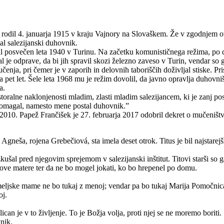
rodil 4. januarja 1915 v kraju Vajnory na Slovaškem. Že v zgodnjem otr
tal salezijanski duhovnik.
il posvečen leta 1940 v Turinu. Na začetku komunističnega režima, po de
e odprave, da bi jih spravil skozi železno zaveso v Turin, vendar so ga
enja, pri čemer je v zaporih in delovnih taboriščih doživljal stiske. Pris
 pet let. Šele leta 1968 mu je režim dovolil, da javno opravlja duhovni
a.
ralne naklonjenosti mladim, zlasti mladim salezijancem, ki je zanj posta
im pomagal, namesto mene postal duhovnik.”
rja 2010. Papež Frančišek je 27. februarja 2017 odobril dekret o mučeni
gneša, rojena Grebečiová, sta imela deset otrok. Titus je bil najstarejši
zkušal pred njegovim sprejemom v salezijanski inštitut. Titovi starši so g
gove matere ter da ne bo mogel jokati, ko bo hrepenel po domu.
jske mame ne bo tukaj z menoj; vendar pa bo tukaj Marija Pomočnica. In
oj.
an je v to življenje. To je Božja volja, proti njej se ne moremo boriti.
vnik.