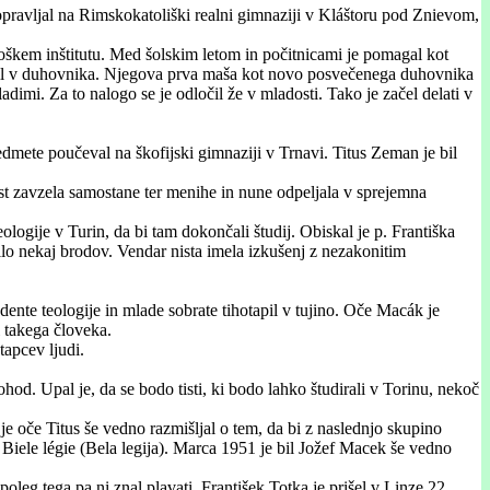
pravljal na Rimskokatoliški realni gimnaziji v Kláštoru pod Znievom,
ološkem inštitutu. Med šolskim letom in počitnicami je pomagal kot
osvetil v duhovnika. Njegova prva maša kot novo posvečenega duhovnika
dimi. Za to nalogo se je odločil že v mladosti. Tako je začel delati v
edmete poučeval na škofijski gimnaziji v Trnavi. Titus Zeman je bil
st zavzela samostane ter menihe in nune odpeljala v sprejemna
logije v Turin, da bi tam dokončali študij. Obiskal je p. Františka
lo nekaj brodov. Vendar nista imela izkušenj z nezakonitim
udente teologije in mlade sobrate tihotapil v tujino. Oče Macák je
al takega človeka.
tapcev ljudi.
od. Upal je, da se bodo tisti, ki bodo lahko študirali v Torinu, nekoč
ar je oče Titus še vedno razmišljal o tem, da bi z naslednjo skupino
e Biele légie (Bela legija). Marca 1951 je bil Jožef Macek še vedno
oleg tega pa ni znal plavati. František Totka je prišel v Linze 22.