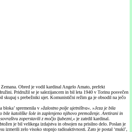
ta Zemana. Obred je vodil kardinal Angelo Amato, prefekt
ružini. Pridružil se je salezijancem in bil leta 1940 v Torinu posvečen
l skupaj s prebežniki ujet. Komunistični režim ga je obsodil na ječo
ga bloka’ spremenila v
»žalostno polje ujetništva«
.
»Jeza je bila
 bile katoliške šole in zaplenjeno njihovo premoženje. Aretirani in
sovraštvu zoperstavili z močjo ljubezni,«
je zatrdil kardinal.
ožen je bil velikega izdajstva in obsojen na prisilno delo. Poslan je
su izmerili zelo visoko stopnjo radioaktivnosti. Zato je postal ‘mukl’,