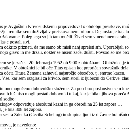
us je Avguštinu Krivosudskemu pripovedoval o obdobju preiskave, muč
ežje trenutke sem doživljal v preiskovalnem priporu. Dejansko je trajal
 in žalovanje. Poleg tega so jih tam mučili. Živel sem v nenehnem strahu
asje postali sivi.
 odkrito priznati, da me samo ob misli nanj spreleti srh. Uporabljali s
i mojo glavo in me držali, dokler se nisem začel dušiti. Povsod so me b
 se je začela 20. februarja 1952 ob 9.00 z obtožbami. Obtožnica je tem
ike. V obtožnici je bil oče Titus opisan kot prepričan sovražnik države,
 za očeta Titusa Zemana zahteval najstrožjo obsodbo, tj. smrtno kazen.
e, kar sem razglasil za krivdo, sem storil iz ljubezni do Cerkve, zlasti 
ilo tu onemogočeno duhovniško služenje. Za posebno poslanstvo sem im
dovnih hiš niso mogli postati duhovniki tukaj, kar je bila njihova goreča 
al sodbo:
azlogov odpoveduje absolutni kazni in ga obsodi na 25 let zapora …
je bila 308 let zapora.
 sestra Zdenka (Cecilia Scheling) in skupina ljudi iz državne bolnišnic
hymovu, je navedeno: