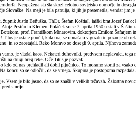
rndorfa. Neopažena sta šla skozi celotno sovjetsko območje in dosegla 
čje Slovaške. Na meji je bila patrulja, ki jih je presenetila, vendar jim 
, župnik Justín Beňuška, ThDr. Štefan Koštiaľ, laiški brat Jozef Baťo; 
lojz Pestún in Klement Poláček so se 7. aprila 1950 sestali v Šaštinu. 
om Botekom, prof. Františkom Minarovim, doktorjem Emilom Šafarjem 
n. P. Titus je ostale poučil, kako naj se obnašajo v gozdu in pozneje ob r
nu, in so zaostajali. Reko Moravo so dosegli 9. aprila. Njihova zamuda j
varno, je vladal kaos. Nekateri duhovniki, predvsem neplavalci, tega nis
išli na drugi breg reke. Oče Titus je pozval:
o kdo od nas prehladil ali dobil pljučnico. To moramo storiti za vsako 
. Na koncu so se odločili, da se vrnejo. Skupina je postopoma razpadala.
. Vsem je bilo jasno, da so se znašli v velikih težavah. Žalostna novica
i pred smrtjo.