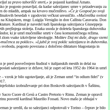
 veljal za pravo taborišče smrti,«
je pojasnil kardinal Amato.
ko je pogosto ponavljal, da kadar salezijanec umre v prizadevanju za
ezen do mladih, ampak na krvavo mučeništvo.
»Če je Gospod po svoji
dinalovih besedah v zgodovini večkrat uresničilo.
»Mučeniška svetost
na Kitajskem, msgr. Luigija Versiglio in don Callista Caravaria. Don
iktature. Kardinal je navedel tudi španskega salezijanca Giuseppeja
tih prejšnjega stoletja. Enaka usoda je doletela španskega duhovnika
Sándor, ki je umrl mučeniške smrti v času komunističnega režima.
ed zlom vsake izkrivljene ideologije. Molitev
Daj mi duše, drugo vzemi
»mučenca za poklice«. »Ljubil je svoj poklic salezijanca in duhovnika.
ena svoboda, pogosto povezana z določeno diktaturo blagostanja in
je pred posvečenjem študiral v italijanskih mestih in delal na
oslati salezijance iz države, bil je zaprt od leta 1952 do 1964 in umrl
 vzrok je bilo ugotavljanje, ali je Zeman umrl “in odium fidei” (v
017.
ednješolsko izobraževanje pri don Boskovih salezijancih v Šaštinu,
u v Sacro Cuore di Gesù a Castro Pretorio v Rimu. Zeman je opravil
orinu posvetil kardinal Maurilio Fossati. Novo mašo je obhajal v
eman je uredil, da so salezijanci odpotovali v Torino – čeprav je bilo