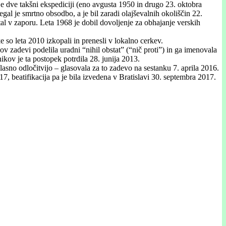
 je dve takšni ekspediciji (eno avgusta 1950 in drugo 23. oktobra
egal je smrtno obsodbo, a je bil zaradi olajševalnih okoliščin 22.
al v zaporu. Leta 1968 je dobil dovoljenje za obhajanje verskih
so leta 2010 izkopali in prenesli v lokalno cerkev.
 zadevi podelila uradni “nihil obstat” (“nič proti”) in ga imenovala
kov je ta postopek potrdila 28. junija 2013.
asno odločitvijo – glasovala za to zadevo na sestanku 7. aprila 2016.
7, beatifikacija pa je bila izvedena v Bratislavi 30. septembra 2017.