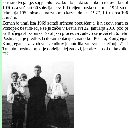
to resno tveganje, saj je bilo nezakonito –, da so lahko ti redovniki d
1950) za več kot 60 salezijancev. Pri tretjem poskusu aprila 1951 so nj
februarja 1952 obsojen na zaporno kazen do leta 1977, 10. marca 1964 
obredov.
Zeman je umrl leta 1969 zaradi srčnega popuščanja, k njegovi smrti pa
Postopek beatifikacije se je začel v Bratislavi 22. januarja 2010 pod
za Božjega služabnika. Škofijski proces za zadevo se je začel 26. feb
Postulacija je predložila dokumentacijo, znano kot Positio, Kongregac
Kongregacija za zadeve svetnikov je potrdila zadevo na srečanju 21. fe
Trenutni postulator, ki je dodeljen tej zadevi, je salezijanski duhovnik
EN