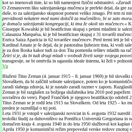
kot so imenovali tiste, ki so bili namenjeni fizični odstranitvi.
»Zaradi s
O Zemanovem liku salezijanskega mučenca je prefekt dejal, da gre za 
duše, to za salezijansko skupnost pomeni veliko zmago. Pri tem ni m
previdnosti nekatere med nami določil za mučeništvo, bi se zato morali
je domača salezijanski kongregaciji, ki ima že okoli sto mučencev.«
Ka
Giuseppe Kowalski je bil beatificiran skupaj s petimi mladimi iz salez
Calasanza Marquésa, ki je bil beatificiran skupaj z 31 tovariši mučen
Enrica Saiza Aparicia in 62 tovarišev mučencev. Pred tremi leti je bi
Kardinal Amato je še dejal, da je pastoralna ljubezen tista, ki vodi sa
je za don Boska kakor tudi za don Tita pomenila rešitev mladih na r
Želel si je, da bi tudi drugi mladi v svobodi živeli sanje svojega pos
transgresije, ne bi omrtvila in ugasnila ideale tistemu, ki želi v polnos
Vir
Blaženi Titus Zeman (4. januar 1915 – 8. januar 1969) je bil slovaški
Slovaškem, da bi zaščitil sobrate salezijance, potem ko je komunistični
zaradi slabega zdravja, ki je nastalo zaradi razmer v zaporu. Razglasi
Zeman je bil razglašen za božjega služabnika leta 2010 pod papežem B
sovraštvu do vere). Papež Frančišek je njegovo beatifikacijo odobril 2
Titus Zeman se je rodil leta 1915 na Slovaškem. Od leta 1925 – ko mu j
preden je razmišljal o tej poti.
Leta 1931 je vstopil v salezijanski noviciat in 6. avgusta 1932 nared
teološki študij za duhovništvo na Pontifica Università Gregoriana in n
domačem kraju 4. avgusta 1940 in do leta 1950 služboval kot kaplan i
Aprila 1950 je komunistični režim prepovedal verske redove znotraj svo