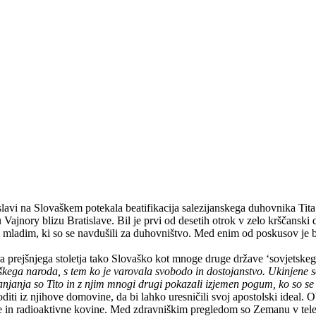
slavi na Slovaškem potekala beatifikacija salezijanskega duhovnika Ti
ajnory blizu Bratislave. Bil je prvi od desetih otrok v zelo krščanski d
l mladim, ki so se navdušili za duhovništvo. Med enim od poskusov je bi
ra prejšnjega stoletja tako Slovaško kot mnoge druge države ‘sovjetske
škega naroda, s tem ko je varovala svobodo in dostojanstvo. Ukinjene so
ganjanja so Tito in z njim mnogi drugi pokazali izjemen pogum, ko so se 
i iz njihove domovine, da bi lahko uresničili svoj apostolski ideal. Obt
rupene in radioaktivne kovine. Med zdravniškim pregledom so Zemanu v tele