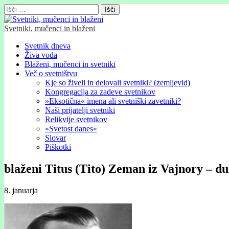
Išči:
Svetniki, mučenci in blaženi
Glavni
Skip
Svetnik dneva
to
Živa voda
meni
content
Blaženi, mučenci in svetniki
Več o svetništvu
Kje so živeli in delovali svetniki? (zemljevid)
Kongregacija za zadeve svetnikov
»Eksotična« imena ali svetniški zavetniki?
Naši prijatelji svetniki
Relikvije svetnikov
»Svetost danes«
Slovar
Piškotki
blaženi Titus (Tito) Zeman iz Vajnory – d
8. januarja