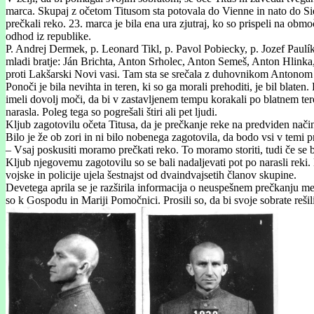
marca. Skupaj z očetom Titusom sta potovala do Vienne in nato do Sie
prečkali reko. 23. marca je bila ena ura zjutraj, ko so prispeli na obmo
odhod iz republike.
P. Andrej Dermek, p. Leonard Tikl, p. Pavol Pobiecky, p. Jozef Paulík
mladi bratje: Ján Brichta, Anton Srholec, Anton Semeš, Anton Hlinka, A
proti Lakšarski Novi vasi. Tam sta se srečala z duhovnikom Anton
Ponoči je bila nevihta in teren, ki so ga morali prehoditi, je bil blate
imeli dovolj moči, da bi v zastavljenem tempu korakali po blatnem tere
narasla. Poleg tega so pogrešali štiri ali pet ljudi.
Kljub zagotovilu očeta Titusa, da je prečkanje reke na predviden način 
Bilo je že ob zori in ni bilo nobenega zagotovila, da bodo vsi v temi pr
– Vsaj poskusiti moramo prečkati reko. To moramo storiti, tudi če se b
Kljub njegovemu zagotovilu so se bali nadaljevati pot po narasli reki
vojske in policije ujela šestnajst od dvaindvajsetih članov skupine.
Devetega aprila se je razširila informacija o neuspešnem prečkanju meje
so k Gospodu in Mariji Pomočnici. Prosili so, da bi svoje sobrate rešil