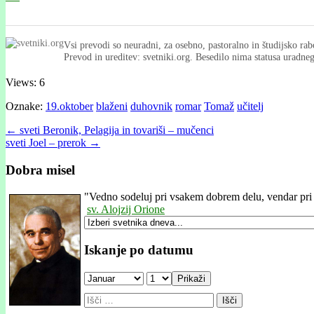
Vsi prevodi so neuradni, za osebno, pastoralno in študijsko rab
Prevod in ureditev: svetniki.org. Besedilo nima statusa uradn
Views: 6
Oznake:
19.oktober
blaženi
duhovnik
romar
Tomaž
učitelj
Post
← sveti Beronik, Pelagija in tovariši – mučenci
sveti Joel – prerok →
navigation
Dobra misel
"
Vedno sodeluj pri vsakem dobrem delu, vendar pri
sv. Alojzij Orione
Iskanje po datumu
Prikaži
Išči: