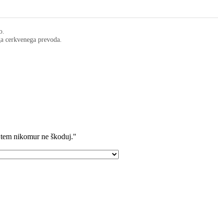
o.
ega cerkvenega prevoda.
 tem nikomur ne škoduj."