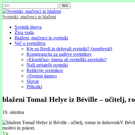
Išči:
Svetniki, mučenci in blaženi
Glavni
Skip
Svetnik dneva
to
Živa voda
meni
content
Blaženi, mučenci in svetniki
Več o svetništvu
Kje so živeli in delovali svetniki? (zemljevid)
Kongregacija za zadeve svetnikov
»Eksotična« imena ali svetniški zavetniki?
Naši prijatelji svetniki
Relikvije svetnikov
»Svetost danes«
Slovar
Piškotki
blaženi Tomaž Helye iz Béville – učitelj, 
19. oktobra
V Bévill
molitvi in pokori.
Vir