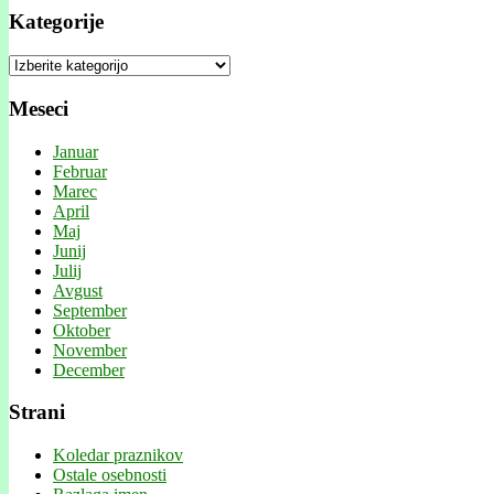
Kategorije
Kategorije
Meseci
Januar
Februar
Marec
April
Maj
Junij
Julij
Avgust
September
Oktober
November
December
Strani
Koledar praznikov
Ostale osebnosti