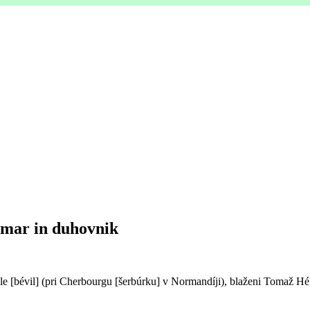
romar in duhovnik
e [bévil] (pri Cherbourgu [šerbúrku] v Normandíji), blaženi Tomaž Hélye