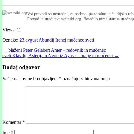
Vsi prevodi so neuradni, za osebno, pastoralno in študijsko rab
Prevod in ureditev: svetniki.org. Besedilo nima statusa uradn
Views: 11
Oznake:
23.avgust
Abundij
Irenej
mučenec
sveti
Post
← blaženi Peter Gelabert Amer – redovnik in mučenec
sveti Klavdij, Asterij, in Neon iz Ayasa – bratje in mučenci →
navigation
Dodaj odgovor
Vaš e-naslov ne bo objavljen.
*
označuje zahtevana polja
Komentar
*
Ime
*