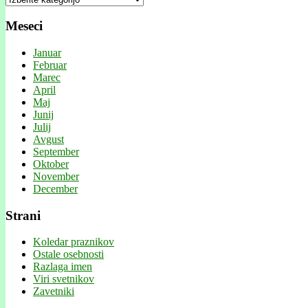
Meseci
Januar
Februar
Marec
April
Maj
Junij
Julij
Avgust
September
Oktober
November
December
Strani
Koledar praznikov
Ostale osebnosti
Razlaga imen
Viri svetnikov
Zavetniki