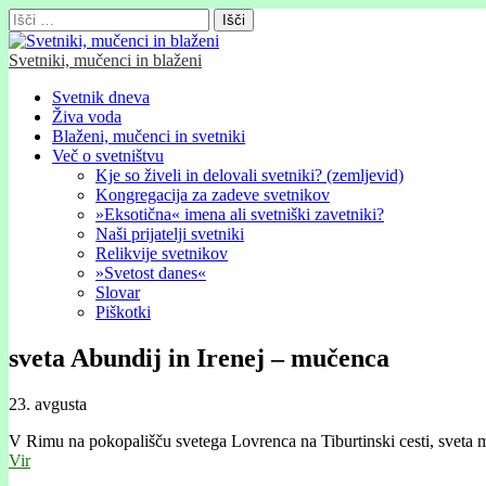
Išči:
Svetniki, mučenci in blaženi
Glavni
Skip
Svetnik dneva
to
Živa voda
meni
content
Blaženi, mučenci in svetniki
Več o svetništvu
Kje so živeli in delovali svetniki? (zemljevid)
Kongregacija za zadeve svetnikov
»Eksotična« imena ali svetniški zavetniki?
Naši prijatelji svetniki
Relikvije svetnikov
»Svetost danes«
Slovar
Piškotki
sveta Abundij in Irenej – mučenca
23. avgusta
V Rimu na pokopališču svetega Lovrenca na Tiburtinski cesti, sveta 
Vir