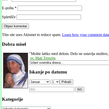
E-pošta
*
Spletišče
This site uses Akismet to reduce spam.
Learn how your comment data 
Dobra misel
"
Molite lahko med delom. Delo ne ustavlja molitve,
sv. Mati Terezija
Iskanje po datumu
Prikaži
Išči:
Kategorije
Kategorije