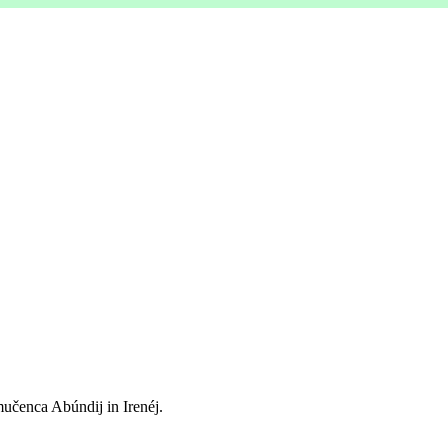
mučenca Abúndij in Irenéj.