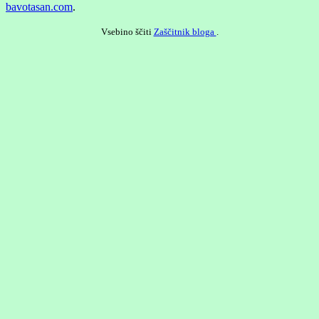
bavotasan.com
.
Vsebino ščiti
Zaščitnik bloga
.