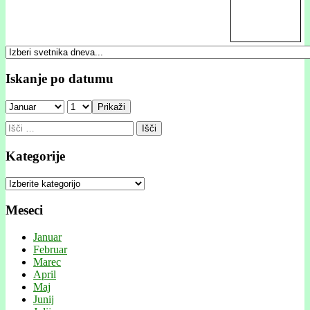
Iskanje po datumu
Prikaži
Išči:
Kategorije
Kategorije
Meseci
Januar
Februar
Marec
April
Maj
Junij