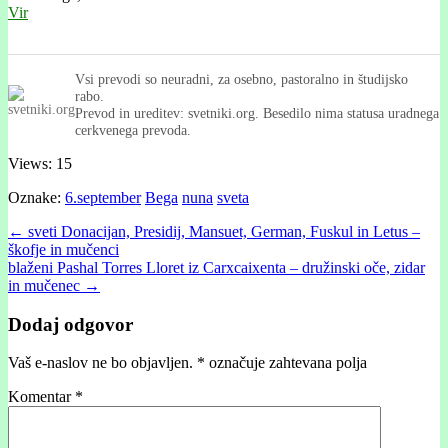
Vir
Vsi prevodi so neuradni, za osebno, pastoralno in študijsko
rabo.
Prevod in ureditev: svetniki.org. Besedilo nima statusa uradnega
cerkvenega prevoda.
Views: 15
Oznake:
6.september
Bega
nuna
sveta
Post
← sveti Donacijan, Presidij, Mansuet, German, Fuskul in Letus –
škofje in mučenci
navigation
blaženi Pashal Torres Lloret iz Carxcaixenta – družinski oče, zidar
in mučenec →
Dodaj odgovor
Vaš e-naslov ne bo objavljen.
*
označuje zahtevana polja
Komentar
*