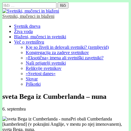
Išči:
Svetniki, mučenci in blaženi
Glavni
Skip
Svetnik dneva
to
Živa voda
meni
content
Blaženi, mučenci in svetniki
Več o svetništvu
Kje so živeli in delovali svetniki? (zemljevid)
Kongregacija za zadeve svetnikov
»Eksotična« imena ali svetniški zavetniki?
Naši prijatelji svetniki
Relikvije svetnikov
»Svetost danes«
Slovar
Piškotki
sveta Bega iz Cumberlanda – nuna
6. septembra
Pri obali Cumberlanda
[kamberlend] (v pokrajini Anglije, v mestu po njej imenovanem),
sveta Bega, nuna.