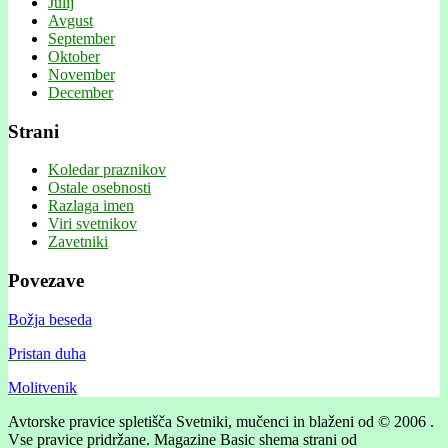
Julij
Avgust
September
Oktober
November
December
Strani
Koledar praznikov
Ostale osebnosti
Razlaga imen
Viri svetnikov
Zavetniki
Povezave
Božja beseda
Pristan duha
Molitvenik
Avtorske pravice spletišča Svetniki, mučenci in blaženi od © 2006 .
Vse pravice pridržane.
Magazine Basic shema strani od