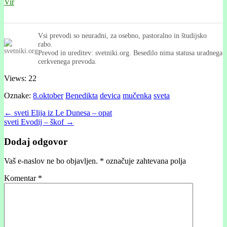
Vir
Vsi prevodi so neuradni, za osebno, pastoralno in študijsko
rabo.
Prevod in ureditev: svetniki.org. Besedilo nima statusa uradnega
cerkvenega prevoda.
Views: 22
Oznake:
8.oktober
Benedikta
devica
mučenka
sveta
Post
← sveti Elija iz Le Dunesa – opat
sveti Evodij – škof →
navigation
Dodaj odgovor
Vaš e-naslov ne bo objavljen.
*
označuje zahtevana polja
Komentar
*