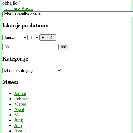
obhajilo."
sv. Janez Bosco
Iskanje po datumu
Prikaži
Išči:
Kategorije
Kategorije
Meseci
Januar
Februar
Marec
April
Maj
Junij
Julij
Avgust