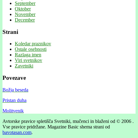
September
Oktober
November
December
Strani
Koledar praznikov
Ostale osebnosti
Razlaga imen
Viri svetnikov
Zavetniki
Povezave
Božja beseda
Pristan duha
Molitvenik
Avtorske pravice spletišča Svetniki, mučenci in blaženi od © 2006 .
Vse pravice pridržane.
Magazine Basic shema strani od
bavotasan.com
.