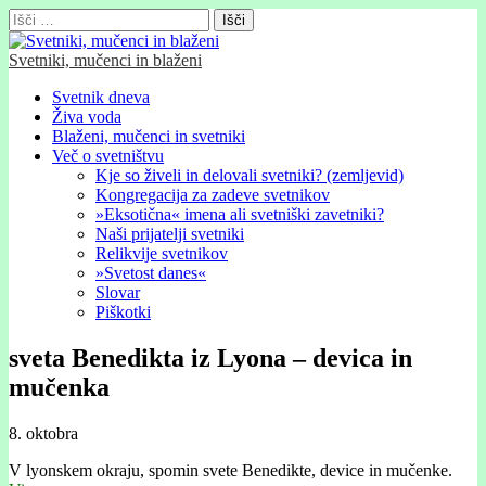
Išči:
Svetniki, mučenci in blaženi
Glavni
Skip
Svetnik dneva
to
Živa voda
meni
content
Blaženi, mučenci in svetniki
Več o svetništvu
Kje so živeli in delovali svetniki? (zemljevid)
Kongregacija za zadeve svetnikov
»Eksotična« imena ali svetniški zavetniki?
Naši prijatelji svetniki
Relikvije svetnikov
»Svetost danes«
Slovar
Piškotki
sveta Benedikta iz Lyona – devica in
mučenka
8. oktobra
V lyonskem okraju, spomin svete Benedikte, device in mučenke.