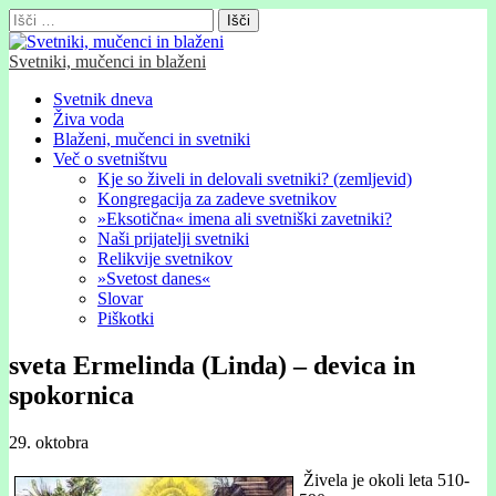
Išči:
Svetniki, mučenci in blaženi
Glavni
Skip
Svetnik dneva
to
Živa voda
meni
content
Blaženi, mučenci in svetniki
Več o svetništvu
Kje so živeli in delovali svetniki? (zemljevid)
Kongregacija za zadeve svetnikov
»Eksotična« imena ali svetniški zavetniki?
Naši prijatelji svetniki
Relikvije svetnikov
»Svetost danes«
Slovar
Piškotki
sveta Ermelinda (Linda) – devica in
spokornica
29. oktobra
Živela je okoli leta 510-