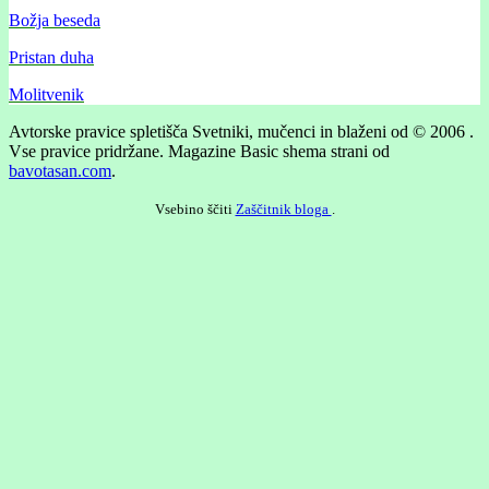
Božja beseda
Pristan duha
Molitvenik
Avtorske pravice spletišča Svetniki, mučenci in blaženi od © 2006 .
Vse pravice pridržane.
Magazine Basic shema strani od
bavotasan.com
.
Vsebino ščiti
Zaščitnik bloga
.