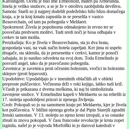
Karolingom. Očetu je bilo ime Ermeonold, materi pa Armesinda.
Imela je veliko snubcev, a se je že v otroštvu zaobljubila devištvu.
Samota: Starši so ji najprej dodelili podeželsko hišo blizu domačega
kraja, a je ta kraj kmalu zapustila in se preselila v vasico
Beauvechain, od tam pa pobegnila v Meldaert.
Spokornost: Živela je popolnoma odmaknjeno in revno ter se
posvečala predvsem molitvi. Tudi sredi noči je bosa odhajala v
cerkev in tam molila.
Preizkušnja: Ko je živela v Beauvechainu, sta jo dva brata,
gospodarja vasi, na vsak način hotela zapeljati. Ker jima ni uspelo
drugače, sta sklenila, da jo presenetita v cerkvi, kamor je ponoči
zahajala, in jo nasilno odvedeta na svoj dom. Toda Ermelindo je
posvaril angel, tako da je pravočasno pobegnila.
Zavetnica: je zavetnica proti očesnim boleznim, vročici in boleznim
sklepov (proti šepavosti).
Upodobitve: Upodabljajo jo v imenitnih oblačilih ali v obleki
preproste puščavnice. Večinoma drži v roki knjigo, lahko tudi križ.
Včasih je prikazana z dvema moškima, ki naj bi simbolizirala
zavrnjene snubce. V Ermelindini kapeli v Meldaertu so na reliefih iz
17. stoletja upodobljeni prizori iz njenega življenja.
Grob: Pokopali so jo na samotnem kraju pri Meldaertu, kjer je živela
kot puščavnica. V bližini njenega groba je dal Pipin Starejši zgraditi
ženski samostan. V 13. stoletju so njeno krsto izropali, a so ostanke
zbrali in znova pokopali. V času francoske revolucije je krsta zopet
izginila, našel jo je vojvoda Morfolški in jo daroval katedrali v