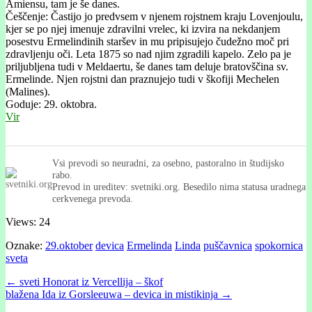
Amiensu, tam je še danes.
Češčenje: Častijo jo predvsem v njenem rojstnem kraju Lovenjoulu,
kjer se po njej imenuje zdravilni vrelec, ki izvira na nekdanjem
posestvu Ermelindinih staršev in mu pripisujejo čudežno moč pri
zdravljenju oči. Leta 1875 so nad njim zgradili kapelo. Zelo pa je
priljubljena tudi v Meldaertu, še danes tam deluje bratovščina sv.
Ermelinde. Njen rojstni dan praznujejo tudi v škofiji Mechelen
(Malines).
Goduje: 29. oktobra.
Vir
Vsi prevodi so neuradni, za osebno, pastoralno in študijsko
rabo.
Prevod in ureditev: svetniki.org. Besedilo nima statusa uradnega
cerkvenega prevoda.
Views: 24
Oznake:
29.oktober
devica
Ermelinda
Linda
puščavnica
spokornica
sveta
Post
← sveti Honorat iz Vercellija – škof
blažena Ida iz Gorsleeuwa – devica in mistikinja →
navigation