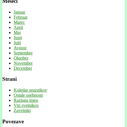
Meseci
Januar
Februar
Marec
April
Maj
Junij
Julij
Avgust
September
Oktober
November
December
Strani
Koledar praznikov
Ostale osebnosti
Razlaga imen
Viri svetnikov
Zavetniki
Povezave