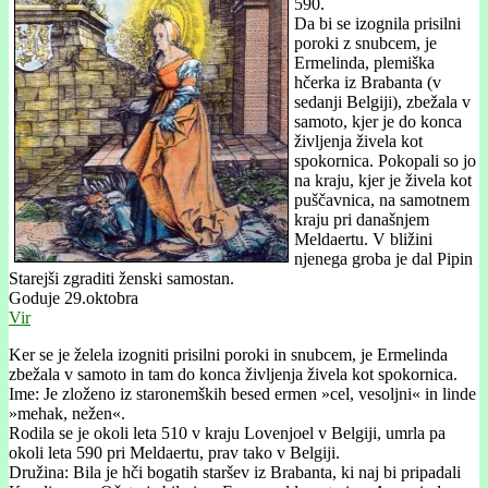
590.
Da bi se izognila prisilni
poroki z snubcem, je
Ermelinda, plemiška
hčerka iz Brabanta (v
sedanji Belgiji), zbežala v
samoto, kjer je do konca
življenja živela kot
spokornica. Pokopali so jo
na kraju, kjer je živela kot
puščavnica, na samotnem
kraju pri današnjem
Meldaertu. V bližini
njenega groba je dal Pipin
Starejši zgraditi ženski samostan.
Goduje 29.oktobra
Vir
Ker se je želela izogniti prisilni poroki in snubcem, je Ermelinda
zbežala v samoto in tam do konca življenja živela kot spokornica.
Ime: Je zloženo iz staronemških besed ermen »cel, vesoljni« in linde
»mehak, nežen«.
Rodila se je okoli leta 510 v kraju Lovenjoel v Belgiji, umrla pa
okoli leta 590 pri Meldaertu, prav tako v Belgiji.
Družina: Bila je hči bogatih staršev iz Brabanta, ki naj bi pripadali