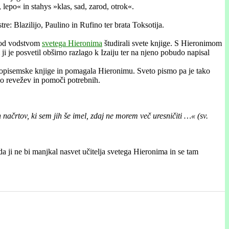
 lepo« in stahys »klas, sad, zarod, otrok«.
stre: Blazilijo, Paulino in Rufino ter brata Toksotija.
 pod vodstvom
svetega Hieronima
študirali svete knjige. S Hieronimom
ji je posvetil obširno razlago k Izaiju ter na njeno pobudo napisal
svetopisemske knjige in pomagala Hieronimu. Sveto pismo pa je tako
a do revežev in pomoči potrebnih.
 načrtov, ki sem jih še imel, zdaj ne morem več uresničiti …« (sv.
a ji ne bi manjkal
nasvet učitelja svetega Hieronima in se tam