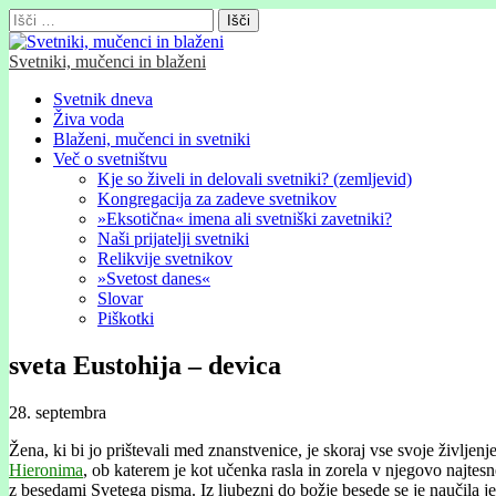
Išči:
Svetniki, mučenci in blaženi
Glavni
Skip
Svetnik dneva
to
Živa voda
meni
content
Blaženi, mučenci in svetniki
Več o svetništvu
Kje so živeli in delovali svetniki? (zemljevid)
Kongregacija za zadeve svetnikov
»Eksotična« imena ali svetniški zavetniki?
Naši prijatelji svetniki
Relikvije svetnikov
»Svetost danes«
Slovar
Piškotki
sveta Eustohija – devica
28. septembra
Žena, ki bi jo prištevali med znanstvenice, je skoraj vse svoje življen
Hieronima
, ob katerem je kot učenka rasla in zorela v njegovo najtesnej
z besedami Svetega pisma. Iz ljubezni do božje besede se je naučila j