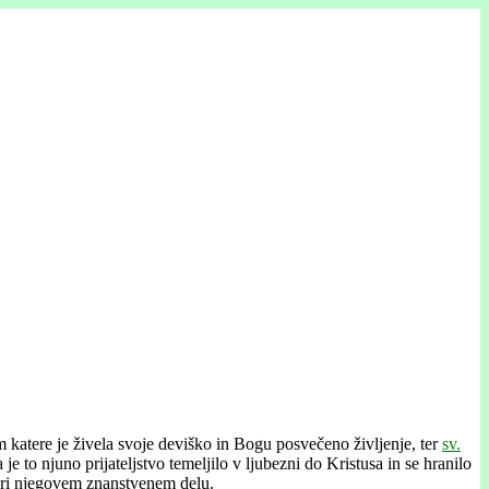
 katere je živela svoje deviško in Bogu posvečeno življenje, ter
sv.
 je to njuno prijateljstvo temeljilo v ljubezni do Kristusa in se hranilo
 pri njegovem znanstvenem delu.