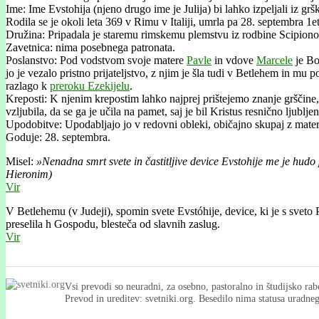
Ime: Ime Evstohija (njeno drugo ime je Julija) bi lahko izpeljali iz gr
Rodila se je okoli leta 369 v Rimu v Italiji, umrla pa 28. septembra 1e
Družina: Pripadala je staremu rimskemu plemstvu iz rodbine Scipiono
Zavetnica: nima posebnega patronata.
Poslanstvo: Pod vodstvom svoje matere
Pavle
in vdove
Marcele
je Bo
jo je vezalo pristno prijateljstvo, z njim je šla tudi v Betlehem in m
razlago k
preroku Ezekijelu
.
Kreposti: K njenim krepostim lahko najprej prištejemo znanje grščine, 
vzljubila, da se ga je učila na pamet, saj je bil Kristus resnično ljubl
Upodobitve: Upodabljajo jo v redovni obleki, običajno skupaj z mate
Goduje: 28. septembra.
Misel:
»Nenadna smrt svete in častitljive device Evstohije me je hudo 
Hieronim)
Vir
V Betlehemu (v Judeji), spomin svete Evstóhije, device, ki je s sveto 
preselila h Gospodu, blesteča od
slavnih zaslug.
Vir
Vsi prevodi so neuradni, za osebno, pastoralno in študijsko rab
Prevod in ureditev: svetniki.org. Besedilo nima statusa uradn