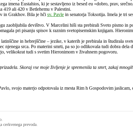
škega imena Eustahios, ki je sestavljeno iz besed eu »dobro, prav, srečno,
ta 419 ali 420 v Betlehemu v Palestini.
v in Grakhov. Bila je hči
sv. Pavle
in senatorja Toksotija. Imela je tri se
gu zaobljubila devištvo. V Marcelini hiši sta prebirali Sveto pismo in
u pomagala pri pisanju spisov k raznim svetopisemskim knjigam. Hieronim 
latinščine in hebrejščine – jezike, v katerih je prebirala in študirala 
jenec njenega srca. Po materini smrti, pa so jo odlikovala tudi dobra del
rjo, velikokrat tudi s svetim Hieronimom v živahnem pogovoru.
prizadela. Skoraj vse moje življenje je spremenila ta smrt, zakaj mnogih
Pavlo, svo
jo materjo odpotovala iz mesta Rim h Gospodovim jaslicam, d
o.
ega cerkvenega prevoda.