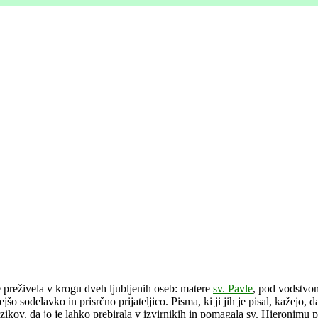
je preživela v krogu dveh ljubljenih oseb: matere
sv. Pavle
, pod vodstvom
šo sodelavko in prisrčno prijateljico. Pisma, ki ji jih je pisal, kažejo, da
ezikov, da jo je lahko prebirala v izvirnikih in pomagala sv. Hieronimu