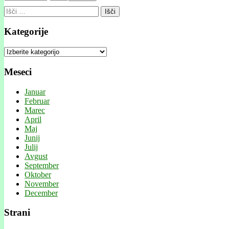
Išči:
Kategorije
Kategorije
Meseci
Januar
Februar
Marec
April
Maj
Junij
Julij
Avgust
September
Oktober
November
December
Strani