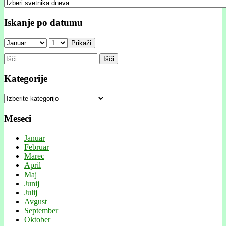
Iskanje po datumu
Prikaži
Išči:
Kategorije
Kategorije
Meseci
Januar
Februar
Marec
April
Maj
Junij
Julij
Avgust
September
Oktober