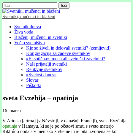
Išči:
Svetniki, mučenci in blaženi
Glavni
Skip
Svetnik dneva
to
Živa voda
meni
content
Blaženi, mučenci in svetniki
Več o svetništvu
Kje so živeli in delovali svetniki? (zemljevid)
Kongregacija za zadeve svetnikov
»Eksotična« imena ali svetniški zavetniki?
Naši prijatelji svetniki
Relikvije svetnikov
»Svetost danes«
Slovar
Piškotki
sveta Evzebĳa – opatinja
16. marca
V Artoisu [artroá] (v Névstrĳi, v današnji Francĳi), sveta Evzébĳa,
opatinja
v Hamayu, ki se je po očetovi smrti s sveto materjo
Riktrúdo podala v meniško življenje in je bila izvoljena še kot