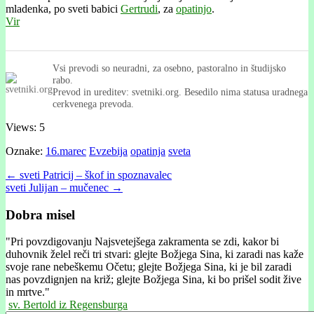
mladenka, po sveti babici
Gertrudi
, za
opatinjo
.
Vir
Vsi prevodi so neuradni, za osebno, pastoralno in študijsko
rabo.
Prevod in ureditev: svetniki.org. Besedilo nima statusa uradnega
cerkvenega prevoda.
Views: 5
Oznake:
16.marec
Evzebija
opatinja
sveta
Post
← sveti Patricij – škof in spoznavalec
sveti Julĳan – mučenec →
navigation
Dobra misel
"
Pri povzdigovanju Najsvetejšega zakramenta se zdi, kakor bi
duhovnik želel reči tri stvari: glejte Božjega Sina, ki zaradi nas kaže
svoje rane nebeškemu Očetu; glejte Božjega Sina, ki je bil zaradi
nas povzdignjen na križ; glejte Božjega Sina, ki bo prišel sodit žive
in mrtve."
sv. Bertold iz Regensburga