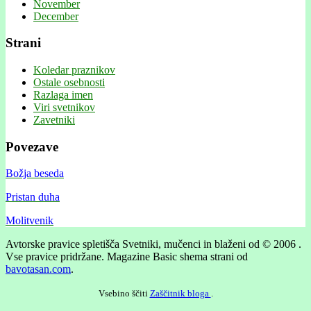
November
December
Strani
Koledar praznikov
Ostale osebnosti
Razlaga imen
Viri svetnikov
Zavetniki
Povezave
Božja beseda
Pristan duha
Molitvenik
Avtorske pravice spletišča Svetniki, mučenci in blaženi od © 2006 .
Vse pravice pridržane.
Magazine Basic shema strani od
bavotasan.com
.
Vsebino ščiti
Zaščitnik bloga
.