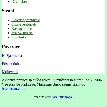
December
Strani
Koledar praznikov
Ostale osebnosti
Razlaga imen
Viri svetnikov
Zavetniki
Povezave
Božja beseda
Pristan duha
Molitvenik
Avtorske pravice spletišča Svetniki, mučenci in blaženi od © 2006 .
Vse pravice pridržane.
Magazine Basic shema strani od
bavotasan.com
.
Vsebino ščiti
Zaščitnik bloga
.