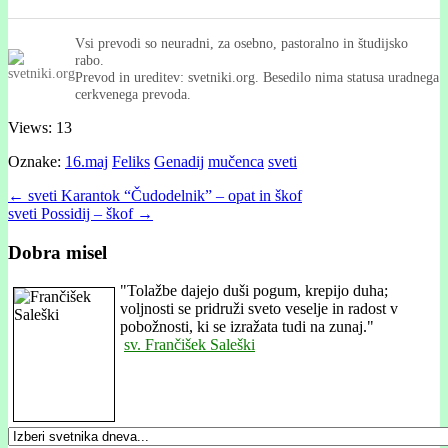
Vsi prevodi so neuradni, za osebno, pastoralno in študijsko
rabo.
Prevod in ureditev: svetniki.org. Besedilo nima statusa uradnega
cerkvenega prevoda.
Views: 13
Oznake:
16.maj
Feliks
Genadij
mučenca
sveti
Post
← sveti Karantok “Čudodelnik” – opat in škof
sveti Possidij – škof →
navigation
Dobra misel
"
Tolažbe dajejo duši pogum, krepijo duha;
voljnosti se pridruži sveto veselje in radost v
pobožnosti, ki se izražata tudi na zunaj."
sv. Frančišek Saleški