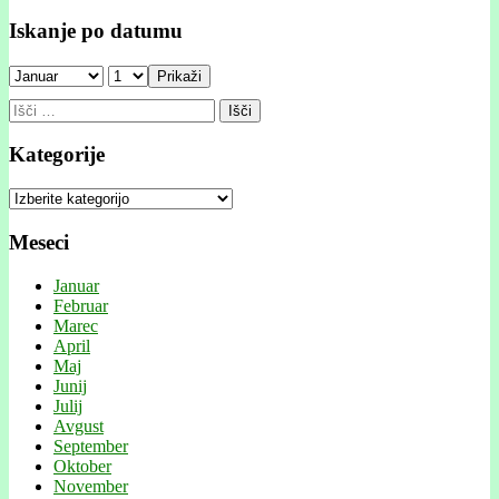
Iskanje po datumu
Prikaži
Išči:
Kategorije
Kategorije
Meseci
Januar
Februar
Marec
April
Maj
Junij
Julij
Avgust
September
Oktober
November