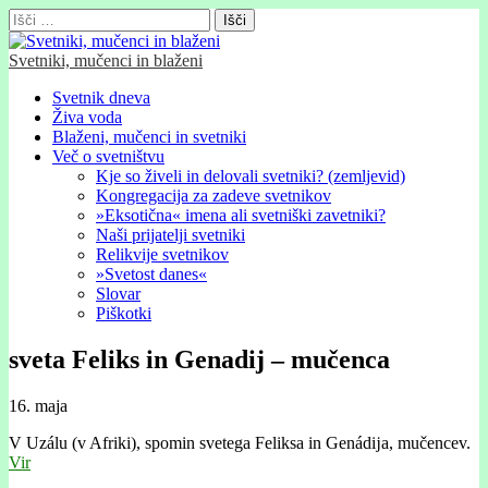
Išči:
Svetniki, mučenci in blaženi
Glavni
Skip
Svetnik dneva
to
Živa voda
meni
content
Blaženi, mučenci in svetniki
Več o svetništvu
Kje so živeli in delovali svetniki? (zemljevid)
Kongregacija za zadeve svetnikov
»Eksotična« imena ali svetniški zavetniki?
Naši prijatelji svetniki
Relikvije svetnikov
»Svetost danes«
Slovar
Piškotki
sveta Feliks in Genadij – mučenca
16. maja
V Uzálu (v Afriki), spomin svetega Feliksa in Genádĳa, mučencev.
Vir