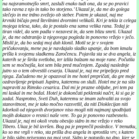
na najsramotnejšo smrt, zasluži enako tudi ona, da se po pravici
tako ravna z njo in tako bo storjeno.’ Ukazal je, da me do golega
slečejo in me trdno zvežejo ob steber. Potem je ukazal, naj me
krvniki bičajo pred številnimi dvornimi velikaši. Kri je tekla iz celega
mojega telesa, tako, da je postalo ena sama velika rana. Tedaj je
tiran videl, da sem padla v nezavest in, da sem blizu smrti. Ukazal
je, da me odstranijo iz njegovega pogleda in ponovno vržejo v ječo.
Mislil je, da bo sedaj moj duh klonil. Motil se je v svojem
pričakovanju, mene pa je navdajalo sladko upanje, da bom kmalu
prišla k svojemu sladkemu Zaročencu. Pojavila sta se dva angela, iz
katerih se je širila svetloba, ter izlila balzam na moje rane. Počutila
sem se močnejša, kot sem bila pred mučenjem. Zgodaj naslednje
jutro so o tem obvestili cesarja. Ukazal je, naj me pripeljejo pred
njega. Začudeno me je opazoval in me hotel prepričati, da gre moje
ozdravljenje pripisati Jupitru, kateremu on služi. Hotel me je na silo
napraviti za Rimsko cesarica. Dal mi je prazne obljube, pri tem pa
mi laskal in me božal. Hotel je dokončati peklenski načrt, ki si ga je
zadal. Nasprotno, Sveti Duh, kateremu se imam zahvaliti za svojo
stanovitnost, me je tako močno razsvetlil, da niti Dioklecijan niti
kdorkoli od njegovih dvorjanov niso mogli niti najmanj spodbijati
mojih dokazov o resnici naše vere. To ga je ponovno razbesnelo.
Ukazal je, naj mi okoli vratu obesijo sidro in me vržejo v reko
Tibero. Ukaz je bil izvršen. Bog pa je preprečil posledice. V trenutku,
ko so me vrgli v reko, sta prišla dva angela in sprostila vrv, s katero
je bilo sidro privezano na moj vrat. Sidro je potonilo na dno, kjer se