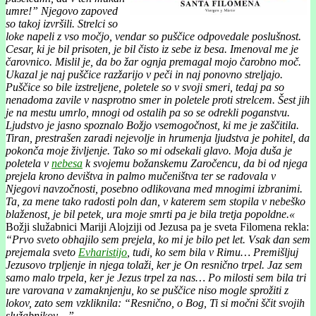
umre!” Njegovo zapoved
so takoj izvršili. Strelci so
loke napeli z vso močjo, vendar so puščice odpovedale poslušnost.
Cesar, ki je bil prisoten, je bil čisto iz sebe iz besa. Imenoval me je
čarovnico. Mislil je, da bo žar ognja premagal mojo čarobno moč.
Ukazal je naj puščice razžarijo v peči in naj ponovno streljajo.
Puščice so bile izstreljene, poletele so v svoji smeri, tedaj pa so
nenadoma zavile v nasprotno smer in poletele proti strelcem. Šest jih
je na mestu umrlo, mnogi od ostalih pa so se odrekli poganstvu.
Ljudstvo je jasno spoznalo Božjo vsemogočnost, ki me je zaščitila.
Tiran, prestrašen zaradi nejevolje in hrumenja ljudstva je pohitel, da
pokonča moje življenje. Tako so mi odsekali glavo. Moja duša je
poletela v
nebesa
k svojemu božanskemu Zaročencu, da bi od njega
prejela krono devištva in palmo mučeništva ter se radovala v
Njegovi navzočnosti, posebno odlikovana med mnogimi izbranimi.
Ta, za mene tako radosti poln dan, v katerem sem stopila v nebeško
blaženost, je bil petek, ura moje smrti pa je bila tretja popoldne.«
Božji služabnici Mariji Alojziji od Jezusa pa je sveta Filomena rekla:
“Prvo sveto obhajilo sem prejela, ko mi je bilo pet let. Vsak dan sem
prejemala sveto
Evharistijo
, tudi, ko sem bila v Rimu… Premišljuj
Jezusovo trpljenje in njega tolaži, ker je On resnično trpel. Jaz sem
samo malo trpela, ker je Jezus trpel za nas… Po milosti sem bila tri
ure varovana v zamaknjenju, ko se puščice niso mogle sprožiti z
lokov, zato sem vzkliknila: “Resnično, o Bog, Ti si močni ščit svojih
služabnikov…”