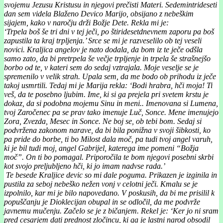
svojemu Jezusu Kristusu in njegovi prečisti Materi. Sedemintrideseti
dan sem videla Blaženo Devico Marijo, obsijano z nebeškim
sijajem, kako v naročju drži Božje Dete. Rekla mi je:
‘Trpela boš še tri dni v tej ječi, po štiridesetdnevnem zaporu pa boš
zapustila ta kraj trpljenja.’ Srce se mi je razveselilo ob tej veseli
novici. Kraljica angelov je nato dodala, da bom iz te ječe odšla
samo zato, da bi pretrpela še večje trpljenje in trpela še strašnejšo
borbo od te, v kateri sem do sedaj vztrajala. Moje veselje se je
spremenilo v velik strah. Upala sem, da me bodo ob prihodu iz ječe
takoj usmrtili. Tedaj mi je Marija rekla: ‘Bodi hrabra, hči moja! Ti
veš, da te posebno ljubim. Ime, ki si ga prejela pri svetem krstu je
dokaz, da si podobna mojemu Sinu in meni.. Imenovana si Lumena,
tvoj Zaročenec pa se prav tako imenuje Luč, Sonce. Mene imenujejo
Zora, Zvezda, Mesec in Sonce. Ne boj se, ob tebi bom. Sedaj si
podvržena zakonom narave, da bi bila ponižna v svoji šibkosti, ko
pa pride do borbe, ti bo Milost dala moč, pa tudi tvoj angel varuh,
ki je bil tudi moj, angel Gabrijel, katerega ime pomeni “Božja
moč”. On ti bo pomagal. Priporočila te bom njegovi posebni skrbi
kot svojo preljubljeno hči, ki jo imam nadvse rada.’
Te besede Kraljice devic so mi dale poguma. Prikazen je izginila in
pustila za seboj nebeško nežen vonj v celotni ječi. Kmalu se je
izpolnilo, kar mi je bilo napovedano. V poskusih, da bi me prisilil k
popuščanju je Dioklecijan obupal in se odločil, da me podvrže
javnemu mučenju. Začelo se je z bičanjem. Rekel je: ‘Ker jo ni sram
pred cesarjem dati prednost zločincu, ki ga je lastni narod obsodil