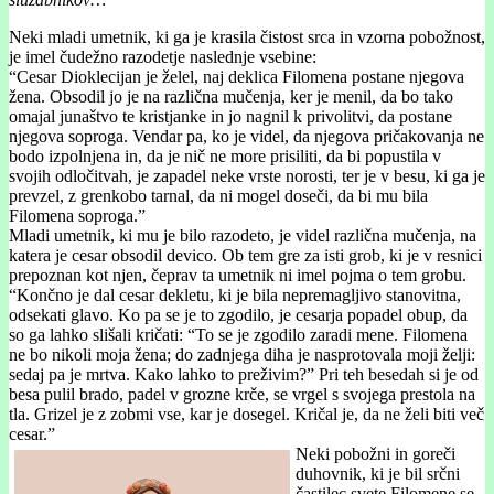
Neki mladi umetnik, ki ga je krasila čistost srca in vzorna pobožnost,
je imel čudežno razodetje naslednje vsebine:
“Cesar Dioklecijan je želel, naj deklica Filomena postane njegova
žena. Obsodil jo je na različna mučenja, ker je menil, da bo tako
omajal junaštvo te kristjanke in jo nagnil k privolitvi, da postane
njegova soproga. Vendar pa, ko je videl, da njegova pričakovanja ne
bodo izpolnjena in, da je nič ne more prisiliti, da bi popustila v
svojih odločitvah, je zapadel neke vrste norosti, ter je v besu, ki ga je
prevzel, z grenkobo tarnal, da ni mogel doseči, da bi mu bila
Filomena soproga.”
Mladi umetnik, ki mu je bilo razodeto, je videl različna mučenja, na
katera je cesar obsodil devico. Ob tem gre za isti grob, ki je v resnici
prepoznan kot njen, čeprav ta umetnik ni imel pojma o tem grobu.
“Končno je dal cesar dekletu, ki je bila nepremagljivo stanovitna,
odsekati glavo. Ko pa se je to zgodilo, je cesarja popadel obup, da
so ga lahko slišali kričati: “To se je zgodilo zaradi mene. Filomena
ne bo nikoli moja žena; do zadnjega diha je nasprotovala moji želji:
sedaj pa je mrtva. Kako lahko to preživim?” Pri teh besedah si je od
besa pulil brado, padel v grozne krče, se vrgel s svojega prestola na
tla. Grizel je z zobmi vse, kar je dosegel. Kričal je, da ne želi biti več
cesar.”
Neki pobožni in goreči
duhovnik, ki je bil srčni
častilec svete Filomene se