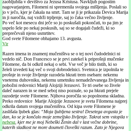
zaobljubila v devištvo za Jezusa Kristusa. Navkljub pogostim
nagovarjanjem, Filomeni ni spremenila svojega mišljenja. Poslali so
jo v ječo, kjer je čakala na smrt. Tam se ji je prikazala Devica Marija
in ji naročila, naj vzdrži trpljenje, saj jo čaka večno življenje.
Po več kot mesecu dni ječe so jo poskušali pokončati, to pa jim je
uspelo šele po nekaj poskusih, saj so se dogajali čudeži, ki so
preprečevali njeno usmrtitev.
God svete Filomene obhajamo 13. avgusta.
Vir
Razen imena in znamenj mučeništva se o tej novi čudodelnici ni
vedelo nič. Don Francesco se je prvi zatekel k priprošnji mučenke
Filomene, da bi odkril nekaj o sebi. Vse več je bilo tistih, ki so
želeli izvedeti kaj več o svoji dobrodelnici. Svetnica je izpolnila te
prošnje in svoje življenje razodela hkrati trem osebam: nekemu
vnetemu duhovniku, nekemu umetniku nemadeževanega življenja in
pobožni redovnici Mariji Alojziji Jezusovi. Te tri osebe so živele
daleč narazen in se med seboj niso pozn
ale, so pa hkrati prejele
razodetje svete Filomene. Njihova poročila so popolnoma skladna.
Preko redovnice Marije Alojzije Jezusove je sveta Filomena najprej
odkrila datum svojega mučeništva. Od kipa svete Filomene je
zaslišala ljubek glas:
“Moja ljubljena sestra! Desetega avgusta je
dan, ko se je končalo moje zemeljsko življenje. Takrat sem vstopila v
nebesa
, kjer me je moj Nebeški Ženin dal v last večne dobrine,
katerih sladkost ne more doumeti človeški razum. Zato je Njegova