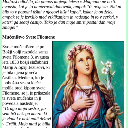
Modrost odločila, da prenos mojega telesa v Mugnano ne bo 5.
avgusta, kot je to nameraval duhovnik, ampak 10. avgusta. Niti ni
bilo to v popolni tišini v njegovi hišni kapeli, kakor je on želel,
ampak se je izvršilo med vzklikanjem in radostjo in to v cerkvi, v
kateri ga sedaj častijo. Tako je dan moje smrti postal dan moje
zmage!”
Mučeništvo Svete Filomene
Svoje mučeništvo je po
Božji volji razodela sama
sveta Filom
ena 3. avgusta
leta 1833 božji služabnici
Mariji Alojziji Jezusovi, ki
je bila njena goreča
častilka. Medtem, ko je
pobožna sestra kleče
molila pred kipom svete
Filomene, se ji je prikazala
ta sveta mučenka in ji
povedala naslednje:
“Draga moja sestra, jaz
sem hči nekega kneza, ki
je vladal v neki mali državi
v Grčiji. Moja mati je billa