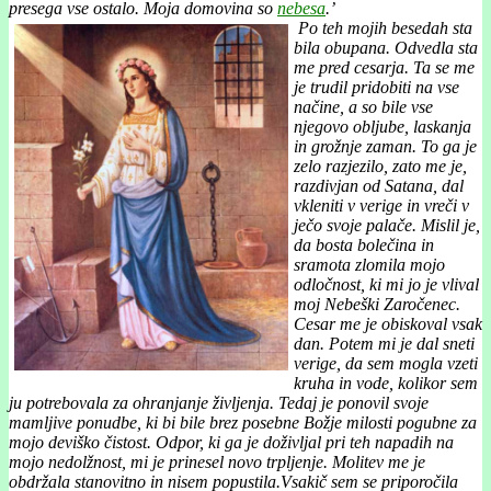
presega vse ostalo. Moja domovina so
nebesa
.’
Po teh mojih besedah sta
bila obupana. Odvedla sta
me pred cesarja. Ta se me
je trudil pridobiti na vse
načine, a so bile vse
njegovo obljube, laskanja
in grožnje zaman. To ga je
zelo razjezilo, zato me je,
razdivjan od Satana, dal
vkleniti v verige in vreči v
ječo svoje palače. Mislil je,
da bosta bolečina in
sramota zlomila mojo
odločnost, ki mi jo je vlival
moj Nebeški Zaročenec.
Cesar me je obiskoval vsak
dan. Potem mi je dal sneti
verige, da sem mogla vzeti
kruha in vode, kolikor sem
ju potrebovala za ohranjanje življenja. Tedaj je ponovil svoje
mamljive ponudbe, ki bi bile brez posebne Božje milosti pogubne za
mojo deviško čistost. Odpor, ki ga je doživljal pri teh napadih na
mojo nedolžnost, mi je prinesel novo trpljenje. Molitev me je
obdržala stanovitno in nisem popustila.Vsakič sem se priporočila