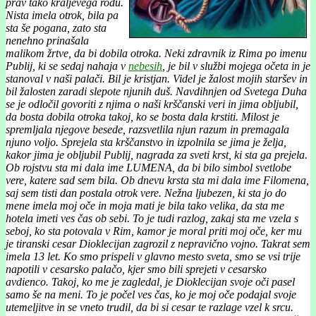
prav tako kraljevega rodu.
Nista imela otrok, bila pa
sta še pogana, zato sta
nenehno prinašala
malikom žrtve, da bi dobila otroka. Neki zdravnik iz Rima po imenu
Publij, ki se sedaj nahaja v
nebesih
, je bil v službi mojega očeta in je
stanoval v naši palači. Bil je kristjan. Videl je žalost mojih staršev in
bil žalosten zaradi slepote njunih duš. Navdihnjen od Svetega Duha
se je odločil govoriti z njima o naši krščanski veri in jima obljubil,
da bosta dobila otroka takoj, ko se bosta dala krstiti. Milost je
spremljala njegove besede, razsvetlila njun razum in premagala
njuno voljo. Sprejela sta krščanstvo in izpolnila se jima je želja,
kakor jima je obljubil Publij, nagrada za sveti krst, ki sta ga prejela.
Ob rojstvu sta mi dala ime LUMENA, da bi bilo simbol svetlobe
vere, katere sad sem bila. Ob dnevu krsta sta mi dala ime Filomena,
saj sem tisti dan postala otrok vere. Nežna ljubezen, ki sta jo do
mene imela moj oče in moja mati je bila tako velika, da sta me
hotela imeti ves čas ob sebi. To je tudi razlog, zakaj sta me vzela s
seboj, ko sta potovala v Rim, kamor je moral priti moj oče, ker mu
je tiranski cesar Dioklecijan zagrozil z nepravično vojno. Takrat sem
imela 13 let. Ko smo prispeli v glavno mesto sveta, smo se vsi trije
napotili v cesarsko palačo, kjer smo bili sprejeti v cesarsko
avdienco. Takoj, ko me je zagledal, je Dioklecijan svoje oči pasel
samo še na meni. To je počel ves čas, ko je moj oče podajal svoje
utemeljitve in se vneto trudil, da bi si cesar te razlage vzel k srcu.