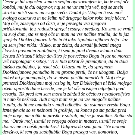
Cesar je bil zaposlen samo s svojim opazovanjem in, ko je moj oče
končal, mu je dal odgovor, naj se ne vznemirja več, naj se znebi
skrbi in misli samo na svojo srečo. Dodal je:’ Dajem ti vso moč
svojega cesarstva in ne želim nič drugega kakor roko tvoje hčere.’
Moj oče, zaslepljen od časti, ki je presegla vsa njegova
pričakovanja, je z radostjo sprejel cesarjev predlog. Ko smo se vrnili
na svoj dom, sta se moj oče in mati na vse načine trudila, da bi jaz
sprejela Dioklecijanovo željo in bi tako izpolnila njihovo željo. Jaz
pa sem jima rekla: ‘Kako, mar želita, da zaradi ljubezni enega
človeka prelomim zaobljubo, ki sem jo pred dvema letoma dala
Jezusu Kristusu? Moje devištvo je posvečeno Bogu in jaz ne morem
več razpolagati s seboj.’ ‘Ti si bila takrat še premajhna, da bi dala
takšno zaobljubo,’ je rekel oče. Ukazal mi je, da sprejmem
Dioklecijanovo ponudbo in mi grozno pretil, če ne ubogam. Božja
milost mi je pomagala, da se nisem pustila prepričati. Moj oče je
prenesel Dioklecijanu moj razlog in, ker Dioklecijan ni želel mojega
očeta oprostiti dane besede, me je bil oče prisiljen odpeljati pred
cesarja. Tik pred tem sem morala zdržati še očetovo nezadovoljstvo
in nato še nežnost. Tudi moja mati se je na vse mogoče načine
trudila, da bi me omajala v moji odločitvi, da ostanem zvesta Bogu.
Izmenjevale so se nežnosti in grožnje, na koncu pa sta padla pred
moje noge, me rotila in prosila v solzah, naj se ju usmilim. Rotila sta
me: ‘Otrok moj, usmili se svojega očeta in matere, usmili se svoje
domovine in naših prednikov!’ Odgovorila sem jima: ‘Ne morem,
devištvo, ki sem ga zaobljubila Bogu presega vas, domovino,