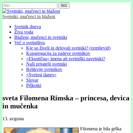
Išči:
Svetniki, mučenci in blaženi
Glavni
Skip
Svetnik dneva
to
Živa voda
meni
content
Blaženi, mučenci in svetniki
Več o svetništvu
Kje so živeli in delovali svetniki? (zemljevid)
Kongregacija za zadeve svetnikov
»Eksotična« imena ali svetniški zavetniki?
Naši prijatelji svetniki
Relikvije svetnikov
»Svetost danes«
Slovar
Piškotki
sveta Filomena Rimska – princesa, devica
in mučenka
13. avgusta
Filomena je bila grška