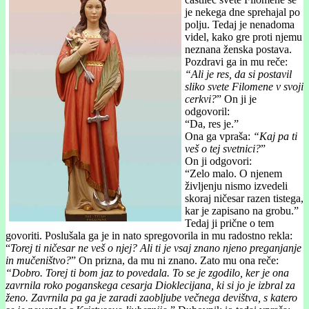
je nekega dne sprehajal po
polju. Tedaj je nenadoma
videl, kako gre proti njemu
neznana ženska postava.
Pozdravi ga in mu reče:
“Ali je res, da si postavil
sliko svete Filomene v svoji
cerkvi?
” On ji je
odgovoril:
“Da, res je.”
Ona ga vpraša:
“Kaj pa ti
veš o tej svetnici?
”
On ji odgovori:
“Zelo malo. O njenem
življenju nismo izvedeli
skoraj ničesar razen tistega,
kar je zapisano na grobu.”
Tedaj ji prične o tem
govoriti. Poslušala ga je in nato spregovorila in mu radostno rekla:
“
Torej ti ničesar ne veš o njej? Ali ti je vsaj znano njeno preganjanje
in mučeništvo?
” On prizna, da mu ni znano. Zato mu ona reče:
“Dobro. Torej ti bom jaz to povedala. To se je zgodilo, ker je ona
zavrnila roko poganskega cesarja Dioklecijana, ki si jo je izbral za
ženo. Zavrnila pa ga je zaradi zaobljube večnega devištva, s katero