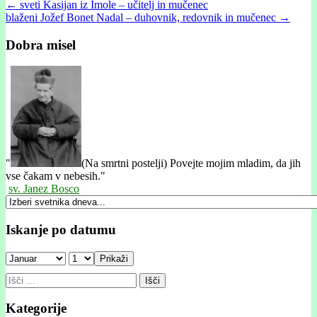
Post
← sveti Kasijan iz Imole – učitelj in mučenec
blaženi Jožef Bonet Nadal – duhovnik, redovnik in mučenec →
navigation
Dobra misel
"
(Na smrtni postelji) Povejte mojim mladim, da jih
vse čakam v nebesih."
sv. Janez Bosco
Iskanje po datumu
Prikaži
Išči:
Kategorije