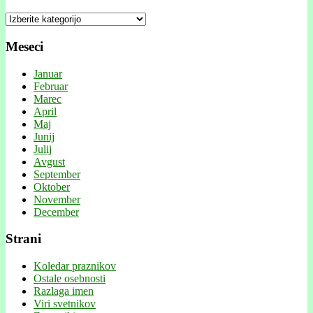
Kategorije
Meseci
Januar
Februar
Marec
April
Maj
Junij
Julij
Avgust
September
Oktober
November
December
Strani
Koledar praznikov
Ostale osebnosti
Razlaga imen
Viri svetnikov