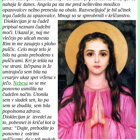
nahaja še danes. Angela pa sta me pred neštevilno množico
opazovalcev nežno prenesla na obalo. Razveseljujoč je bil učinek
tega čudeža za opazovalce. Mnogi so se spreobrnili v krščanstvo.
Dioklecijan je ta čudež
pripisal neznani čudežni
moči. Ukazal je, naj me
vlečejo po ulicah mesta
Rim in me zasujejo s ploho
puščic. Celo moje telo je
bilo na gosto prebodeno s
puščicami. Kri je tekla na
vse strani. Izčrpana in že
umirajoča sem bila na
cesarjev ukaz spet vržena v
ječo.
Nebesa
so se me
ponovno usmilila na
čudežen način. Utonila
sem v sladek sen, ko pa
sem se zbudila, sem bila
popolnoma zdrava.
Dioklecijan je izvedel za
to, pobesnel in kričal kot iz
uma: “Dajte, prebodite jo
ponovno z ostrimi
puščicami, da v teh mukah