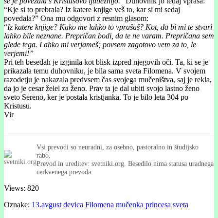
se je povezala s Kristusovo ljubeznijo.
” Duhovnik jo tedaj vpraša:
“Kje si to prebrala? Iz katere knjige veš to, kar si mi sedaj
povedala?” Ona mu odgovori z resnim glasom:
“
Iz katere knjige? Kako me lahko to vprašaš? Kot, da bi mi te stvari
lahko bile neznane. Prepričan bodi, da te ne varam. Prepričana sem
glede tega. Lahko mi verjameš; povsem zagotovo vem za to, le
verjemi!”
Pri teh besedah je izginila kot blisk izpred njegovih oči. Ta, ki se je
prikazala temu duhovniku, je bila sama sveta Filomena. V svojem
razodetju je nakazala predvsem čas svojega mučeništva, saj je rekla,
da jo je cesar želel za ženo. Prav ta je dal ubiti svojo lastno ženo
sveto Sereno, ker je postala kristjanka. To je bilo leta 304 po
Kristusu.
Vir
Vsi prevodi so neuradni, za osebno, pastoralno in študijsko
rabo.
Prevod in ureditev: svetniki.org. Besedilo nima statusa uradnega
cerkvenega prevoda.
Views: 820
Oznake:
13.avgust
devica
Filomena
mučenka
princesa
sveta