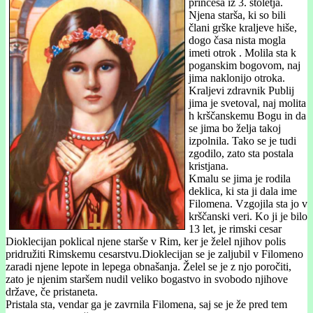
princesa iz 3. stoletja.
Njena starša, ki so bili
člani grške kraljeve hiše,
dogo časa nista mogla
imeti otrok . Molila sta k
poganskim bogovom, naj
jima naklonijo otroka.
Kraljevi zdravnik Publij
jima je svetoval, naj molita
h krščanskemu Bogu in da
se jima bo želja takoj
izpolnila. Tako se je tudi
zgodilo, zato sta postala
kristjana.
Kmalu se jima je rodila
deklica, ki sta ji dala ime
Filomena. Vzgojila sta jo v
krščanski veri. Ko ji je bilo
13 let, je rimski cesar
Dioklecijan poklical njene starše v Rim, ker je želel njihov polis
pridružiti Rimskemu cesarstvu.Dioklecijan se je zaljubil v Filomeno
zaradi njene lepote in lepega obnašanja. Želel se je z njo poročiti,
zato je njenim staršem nudil veliko bogastvo in svobodo njihove
države, če pristaneta.
Pristala sta, vendar ga je zavrnila Filomena, saj se je že pred tem