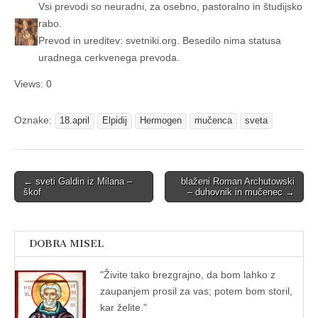
Vsi prevodi so neuradni, za osebno, pastoralno in študijsko
rabo.
Prevod in ureditev: svetniki.org. Besedilo nima statusa
uradnega cerkvenega prevoda.
Views: 0
Oznake:
18.april
Elpidij
Hermogen
mučenca
sveta
Post
← sveti Galdin iz Milana –
blaženi Roman Archutowski
škof
– duhovnik in mučenec →
navigation
DOBRA MISEL
"
Živite tako brezgrajno, da bom lahko z
zaupanjem prosil za vas; potem bom storil,
kar želite."