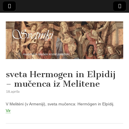
Svetniki,
sveta Hermogen in Elpidij
– mučenca iz Melitene
mučenci in
18. aprila
blaženi
V Meliténi (v Armeniji), sveta mučenca: Hermógen in Elpídij.
Vir