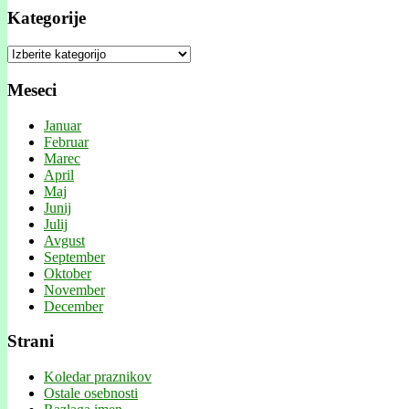
Kategorije
Kategorije
Meseci
Januar
Februar
Marec
April
Maj
Junij
Julij
Avgust
September
Oktober
November
December
Strani
Koledar praznikov
Ostale osebnosti