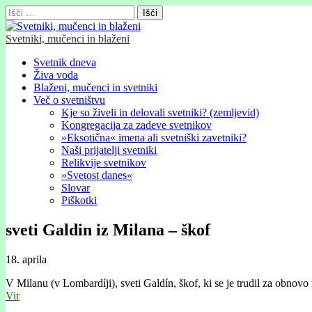
Išči:
Svetniki, mučenci in blaženi
Glavni
Skip
Svetnik dneva
to
Živa voda
meni
content
Blaženi, mučenci in svetniki
Več o svetništvu
Kje so živeli in delovali svetniki? (zemljevid)
Kongregacija za zadeve svetnikov
»Eksotična« imena ali svetniški zavetniki?
Naši prijatelji svetniki
Relikvije svetnikov
»Svetost danes«
Slovar
Piškotki
sveti Galdin iz Milana – škof
18. aprila
V Milanu (v Lombardíji), sveti Galdín, škof, ki se je trudil za obnovo
Vir