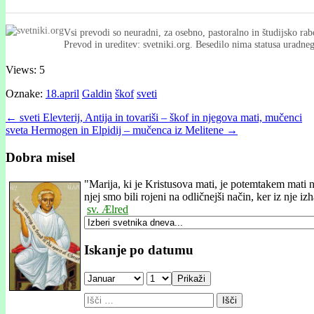
Vsi prevodi so neuradni, za osebno, pastoralno in študijsko rab
Prevod in ureditev: svetniki.org. Besedilo nima statusa uradn
Views: 5
Oznake:
18.april
Galdin
škof
sveti
Post
← sveti Elevterij, Antija in tovariši – škof in njegova mati, mučenci
sveta Hermogen in Elpidij – mučenca iz Melitene →
navigation
Dobra misel
"
Marija, ki je Kristusova mati, je potemtakem mati n
njej smo bili rojeni na odličnejši način, ker iz nje 
sv. Ælred
Iskanje po datumu
Prikaži
Išči: