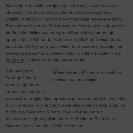
Roosvelt, kjer v stiku s trpljenjem in boleznijo izostrila svojo
človeško in duhovno občutljivost ter jo oblikovala po svoji
rojakinji sveti Brigiti. Vse od svoje mladosti je hrepeneče iskala
Eno samo ovčjo stajo. Pod vodstvom učenega jezuita je goreče
študirala katoliški nauk ter s premišljeno izbiro pod pogoji
sprejela leta 1902 na dan Vnebovzetja Blažene Device Marije
krst. Leta 1904 je poromala v Rim, ter s posebnim dovoljenjem
svetega papeža Pija X. oblekla redovno obleko brižidink v hiši
sv. Brigite
, v kateri pa so bile karmeličanke.
Pod navdihom
Svetega Duha je
obnovila glede na
zahteve in znamenja
časa red sv. Brigite. Njen apostolat je navdihoval velik ideal »Da
bi bili vsi eno.« To jo je gnalo, da je dala svoje življenje Bogu, da
bi združila Švedsko z Rimom. Z velikim pogumom in
daljnovidnostjo je pripeljala hčere sv. Brigite na Švedsko, v
Djursholm ter zatem leta 1935 v Vadsteno.