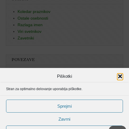
Koledar praznikov
Ostale osebnosti
Razlaga imen
Viri svetnikov
Zavetniki
POVEZAVE
Božja beseda
Piškotki
Pristan duha
Stran za optimalno delovanje uporablja piškotke.
Molitvenik
Sprejmi
Zavrni