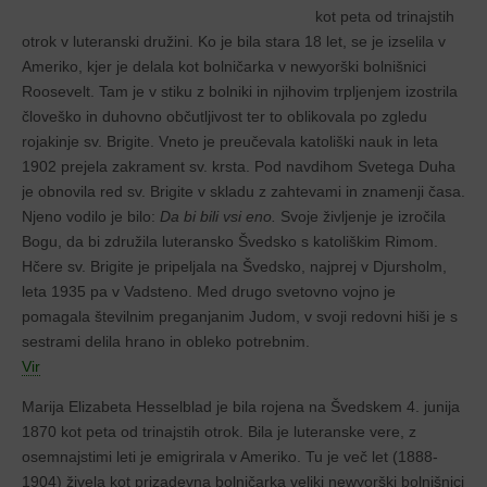
kot peta od trinajstih
otrok v luteranski družini. Ko je bila stara 18 let, se je izselila v
Ameriko, kjer je delala kot bolničarka v newyorški bolnišnici
Roosevelt. Tam je v stiku z bolniki in njihovim trpljenjem izostrila
človeško in duhovno občutljivost ter to oblikovala po zgledu
rojakinje sv. Brigite. Vneto je preučevala katoliški nauk in leta
1902 prejela zakrament sv. krsta. Pod navdihom Svetega Duha
je obnovila red sv. Brigite v skladu z zahtevami in znamenji časa.
Njeno vodilo je bilo:
Da bi bili vsi eno.
Svoje življenje je izročila
Bogu, da bi združila luteransko Švedsko s katoliškim Rimom.
Hčere sv. Brigite je pripeljala na Švedsko, najprej v Djursholm,
leta 1935 pa v Vadsteno. Med drugo svetovno vojno je
pomagala številnim preganjanim Judom, v svoji redovni hiši je s
sestrami delila hrano in obleko potrebnim.
Vir
Marija Elizabeta Hesselblad je bila rojena na Švedskem 4. junija
1870 kot peta od trinajstih otrok. Bila je luteranske vere, z
osemnajstimi leti je emigrirala v Ameriko. Tu je več let (1888-
1904) živela kot prizadevna bolničarka veliki newyorški bolnišnici