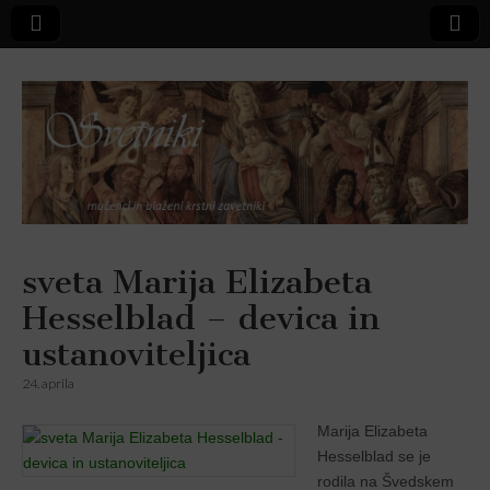
Svetniki,
sveta Marija Elizabeta
Hesselblad – devica in
mučenci in
ustanoviteljica
blaženi
24. aprila
Marija Elizabeta
Hesselblad se je
rodila na Švedskem