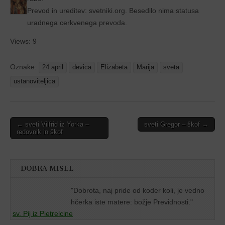
Prevod in ureditev: svetniki.org. Besedilo nima statusa
uradnega cerkvenega prevoda.
Views: 9
Oznake:
24.april
devica
Elizabeta
Marija
sveta
ustanoviteljica
Post
← sveti Vilfrid iz Yorka –
sveti Gregor – škof →
redovnik in škof
navigation
DOBRA MISEL
"
Dobrota, naj pride od koder koli, je vedno
hčerka iste matere: božje Previdnosti."
sv. Pij iz Pietrelcine