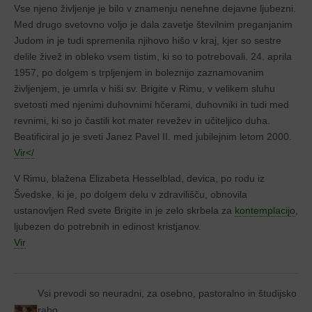
Vse njeno življenje je bilo v znamenju nenehne dejavne ljubezni.
Med drugo svetovno voljo je dala zavetje številnim preganjanim
Judom in je tudi spremenila njihovo hišo v kraj, kjer so sestre
delile živež in obleko vsem tistim, ki so to potrebovali. 24. aprila
1957, po dolgem s trpljenjem in boleznijo zaznamovanim
življenjem, je umrla v hiši sv. Brigite v Rimu, v velikem sluhu
svetosti med njenimi duhovnimi hčerami, duhovniki in tudi med
revnimi, ki so jo častili kot mater revežev in učiteljico duha.
Beatificiral jo je sveti Janez Pavel II. med jubilejnim letom 2000.
Vir</
V Rimu, blažena Elizabeta Hesselblad, devica, po rodu iz
Švedske, ki je, po dolgem delu v zdravilišču, obnovila
ustanovljen Red svete Brigite in je zelo skrbela za
kontemplacijo
,
ljubezen do potrebnih in edinost kristjanov.
Vir
Vsi prevodi so neuradni, za osebno, pastoralno in študijsko
rabo.