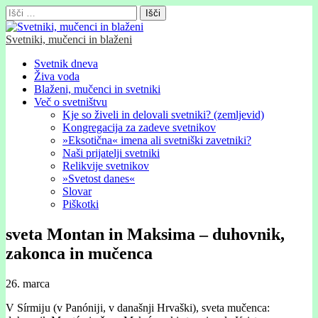
Išči:
Svetniki, mučenci in blaženi
Glavni
Skip
Svetnik dneva
to
Živa voda
meni
content
Blaženi, mučenci in svetniki
Več o svetništvu
Kje so živeli in delovali svetniki? (zemljevid)
Kongregacija za zadeve svetnikov
»Eksotična« imena ali svetniški zavetniki?
Naši prijatelji svetniki
Relikvije svetnikov
»Svetost danes«
Slovar
Piškotki
sveta Montan in Maksima – duhovnik,
zakonca in mučenca
26. marca
V Sírmĳu (v Panónĳi, v današnji Hrvaški), sveta mučenca: