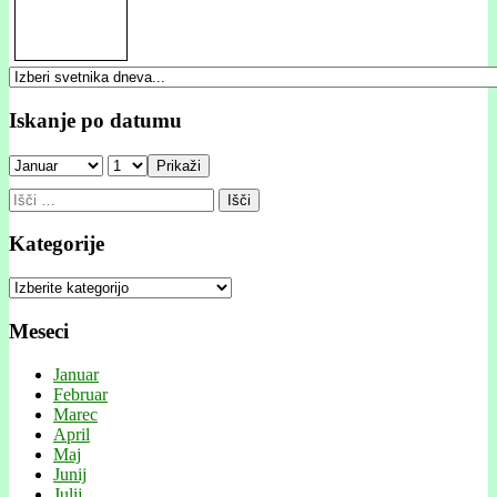
Iskanje po datumu
Prikaži
Išči:
Kategorije
Kategorije
Meseci
Januar
Februar
Marec
April
Maj
Junij
Julij