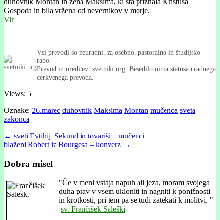
duhovnik Montán in žena Maksíma, ki sta priznala Kristusa
Gospoda in bila vržena od nevernikov v morje.
Vir
Vsi prevodi so neuradni, za osebno, pastoralno in študijsko
rabo.
Prevod in ureditev: svetniki.org. Besedilo nima statusa uradnega
cerkvenega prevoda.
Views: 5
Oznake:
26.marec
duhovnik
Maksima
Montan
mučenca
sveta
zakonca
Post
← sveti Evtihij, Sekund in tovariši – mučenci
blaženi Robert iz Bourgesa – konverz →
navigation
Dobra misel
"
Če v meni vstaja napuh ali jeza, moram svojega
duha prav v vsem ukloniti in nagniti k ponižnosti
in krotkosti, pri tem pa se tudi zatekati k molitvi. "
sv. Frančišek Saleški