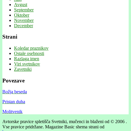
Avgust
September
Oktober
November
December
Strani
Koledar praznikov
Ostale osebnosti
Razlaga imen
Viri svetnikov
Zavetniki
Povezave
Božja beseda
Pristan duha
Molitvenik
Avtorske pravice spletišča Svetniki, mučenci in blaženi od © 2006 .
Vse pravice pridržane.
Magazine Basic shema strani od