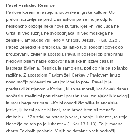
Pavel – iskalec Resnice
Pavlove korenine rastejo iz judovske in grške kulture. Ob
prelomnici življenja pred Damaskom pa se mu je odprlo
neskončno obzorje neke nove kulture, kjer »ni več Juda ne
Grka, ni več sužnja ne svobodnjaka, ni več moškega ne
ženske«, ampak so vsi »eno v Kristusu Jezusu« (Gal 3,28).
Papež Benedikt je prepričan, da lahko tudi sodobni človek ob
proučevanju življenja apostola Pavla in posebej ob prebiranju
njegovih pisem najde odgovor na stiske in izzive časa in
lastnega življenja. Resnica je samo ena, poti do nje pa so lahko
različne. Z apostolom Pavlom želi Cerkev v Pavlovem letu z
novo močjo pričevati za »najodličnejšo pot«! Pavel jo je
predstavil kristjanom v Korintu, ki so se morali, kot človek danes,
soočati s številnimi ponudbami porabništva, zavajajočih ideologij
in moralnega razvrata. »Ko bi govoril človeške in angelske
jezike, ljubezni pa ne bi imel, sem brneč bron ali zveneče
cimbale /…/ Za zdaj pa ostanejo vera, upanje, ljubezen, to troje.
Največja od teh pa je ljubezen« (1 Kor 13,1.13). To je magna
charta Pavlovih poslanic. V njih se dotakne vseh področij