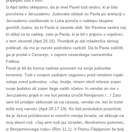
pripeljalo tudi v Rim.
Iz Apd lahko sklepamo, da je imel Pavel tudi sestro, ki je bila
poročena v Jeruzalemu. Judovske oblasti so Pavla po aretaciji v
Jeruzalemu zasliševale in Luka poroča o naklepu skupine
gorečih Judov, da bi Pavla iz zasede ubili. Sin Pavlove sestre naj
bi slišal za ta naklep, zato je Pavla, ki je bil v priporu v vojašnici,
o tem obvestil (Apd 26,16). Poveljnik je dal mladeniča skrivaj
poklicati, da mu je zaroto podrobno razložil. Da bi Pavla zaščitil,
ga je poslal v Cezarejo, v zapore cesarskega namestnika
Feliksa.
Pavel je bil do konca nadvse ponosen na svoje judovske
korenine. Tudi v svojem zadnjem zagovoru pred rimskimi rojaki
ostaja zvest judovstvu: »Jaz, bratje, nisem storil ničesar zoper
svoje ljudstvo ali zoper šege naših očetov. In vendar so me v
Jeruzalemu prijeli in me kot jetnika izročili Rimljanom /…/ Zato
sem bil prisiljen sklicevati se na cesarja, vendar ne, ker bi hotel
tožiti svoj narod« (Apd 28,17.19). Ko želi poslušalce prepričati,
da je Jezus pričakovani in resnični mesija Izraela, se sklicuje na
svoj slavni rod: »Saj sem tudi jaz Izraelec, Abrahamov potomec,
iz Benjaminovega rodu« (Rim 11,1). V Pismu Filipljanom še bolj