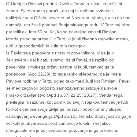
Od kdaj so Pavlovi predniki živeli v Tarzu in zakaj so prišli, ni
znano. Sv. Hieronim poroča, da naj bi rodbina izvirala iz
galilejske vasi Gišala, severno od Nazareta. Vemo, da so na tem
območju res živeli potomci Benjaminovega rodu. V Tarz naj bi se
preselili ok. leta 60 pr. Kr., ko so pokrajino zavzeli Rimljani.
Morda pa so se preselili v Tarz, ki je bil živahno trgovsko mesto,
tudi iz gospodarskih in kulturnih razlogov.
Iz Pavlovega pogovora z rimskim poveljnikom, ki ga je v
Jeruzalemu dal bičati, izvemo, da si Pavel, za razliko od
poveljnika, rimskega državljanstva ni kupil, temveč ga je
podedoval (Apd 22,28). Iz tega lahko sklepamo, da je imela
Pavlova rodbina v Tarzu ugled tako med Judi kot Rimljani. Pavel
se med zagovori pogosto samozavestno sklicuje na svoje
rimsko državljanstvo (Apd 16,37; 22,25; 23,27). Vendar tega
privilegija ni razumel kot odmik od svojih rojakov, temveč je tudi
to, kot sicer vse svoje življenje, postavil popolnoma v službo
oznanjevanja evangelija (Apd 25,10). Rimsko državljanstvo ga je
velikokrat obvarovalo pred samovoljo lokalnih veljakov,
omogočalo mu je bolj svobodno potovanje in ga je končno