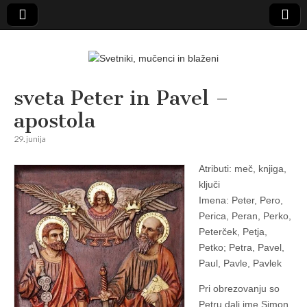
Svetniki,
sveta Peter in Pavel –
apostola
mučenci in
29. junija
blaženi
Atributi: meč, knjiga,
ključi
Imena: Peter, Pero,
Perica, Peran, Perko,
Peterček, Petja,
Petko; Petra, Pavel,
Paul, Pavle, Pavlek
Pri obrezovanju so
Petru dali ime Simon.