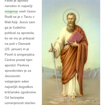
Pavel je apostol
narodov in največji
misijonar
vseh časov.
Rodil se je v Tarzu v
Mali Aziji. Jezus sam
ga je čudežno
poklical za apostola,
ko se mu je prikazal
na poti v Damask
(25. januar) in je
Pavel iz preganjalca
Cerkve postal njen
apostol. Pavlova
spreobrnitev je za
Jezusovim
vstajenjem eden
največjih dogodkov
krščanske zgodovine.
Od farizejske
usmerjenosti staršev