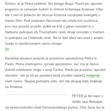
Kristus, ki je Petra poklical, Sin žive
ga Boga. Pavel pa, apostol
poganov, je oznanjal Judom in Grkom križanega Kri
stusa. Oba
sta v veri in ljubezni do Jezusa Kristusa oznanjala evangelij v
mestu
Rim. Pod cesarjem Neronom sta umrla kot mučenca:
prvi, kot poroča izročilo,
pribit na križ z glavo navzdol in v
Vatikanu pokopan ob Triumphalni cesti, dru
gi umorjen z mečem
in pokopan na Ostienski cesti. Na ta dan slavi ves svet z e
nako
častjo in spoštovanjem njuno zmago.
Vir
Današnji slovesni praznik je posvečen apostoloma Petru in
Pavlu. Petra imenujemo »prvak apostolov«, ker mu je Jezus
določil vodstveno vlogo v svoji Cerkvi, Pavlu pa pravimo ‘apostol
narodov’, ker je bil po posebni božji izvolitvi največji
misijonar
vseh časov. Skupaj godujeta zato, ker sta skupaj dala življenje
za Kristusa.
PETER je bil rojen v
ribiški vasi Betsajda
na severovzhodni obali Genezareškega jezera. Oče Jona mu je