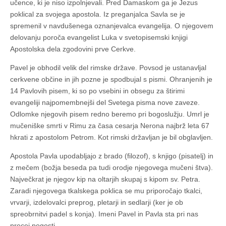
učence, ki je niso izpolnjevali. Pred Damaskom ga je Jezus
poklical za svojega apostola. Iz preganjalca Savla se je
spremenil v navdušenega oznanjevalca evangelija. O njegovem
delovanju poroča evangelist Luka v svetopisemski knjigi
Apostolska dela zgodovini prve Cerkve.
Pavel je obhodil velik del rimske države. Povsod je ustanavljal
cerkvene občine in jih pozne je spodbujal s pismi. Ohranjenih je
14 Pavlovih pisem, ki so po vsebini in obsegu za štirimi
evangeliji najpomembnejši del Svetega pisma nove zaveze.
Odlomke njegovih pisem redno beremo pri bogoslužju. Umrl je
mučeniške smrti v Rimu za časa cesarja Nerona najbrž leta 67
hkrati z apostolom Petrom. Kot rimski državljan je bil obglavljen.
Apostola Pavla upodabljajo z brado (filozof), s knjigo (pisatelj) in
z mečem (božja beseda pa tudi orodje njegovega mučeni štva).
Največkrat je njegov kip na oltarjih skupaj s kipom sv. Petra.
Zaradi njegovega tkalskega poklica se mu priporočajo tkalci,
vrvarji, izdelovalci preprog, pletarji in sedlarji (ker je ob
spreobrnitvi padel s konja). Imeni Pavel in Pavla sta pri nas
precej pogosti.