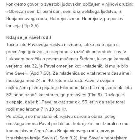
konkretno govori o zvestobi judovskim običajem v njihovi družini:
»Obrezan sem bil osmi dan, sem iz izraelskega ljudstva, iz
Benjaminovega rodu, Hebrejec izmed Hebrejcev, po postavi
farizej« (Flp 3,5).
Kdaj se je Pavel rodil
Točno leto Pavlovega rojstva ni znano, lahko pa o njem s
precejšnjo gotovostjo sklepamo iz različnih posrednih izjav. V
Lukovem poročilu o prvem mučencu Štefanu, ki so ga kamnali
verjetno leta 32, je Pavel omenjen kot »mladenič, ki mu je bilo
ime Savel« (Apd 7,58). Za mladeniča so v takratnem času imeli
moškega med 24. in 40. letom starosti. Pavel v svojem
najkrajšem pismu prijatelju Filemonu, ki je bilo napisano ok. leta
62, sebe označi kot starca, gr. presbýtes (Flm 9). Razlagalci
sklepajo, da je bil Pavel takrat star ok. 55 let in da se je torej
rodil med letoma 7 in 10 po Kr.
Po običaju so mu starši ob rojstvu oziroma obrezi poleg
rimskega imena Pavel pridali tudi hebrejsko ime. Izbrali so mu
ime najslavnejšega člana Benjaminovega rodu, prvega
izraelskega kralja Savla (1 Sam 9,2). Ime Savel v hebrejskem