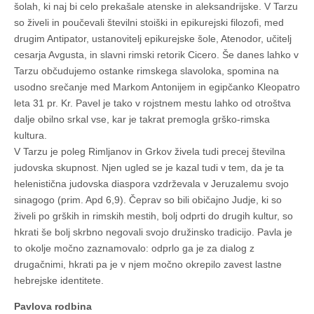
šolah, ki naj bi celo prekašale atenske in aleksandrijske. V Tarzu
so živeli in poučevali številni stoiški in epikurejski filozofi, med
drugim Antipator, ustanovitelj epikurejske šole, Atenodor, učitelj
cesarja Avgusta, in slavni rimski retorik Cicero. Še danes lahko v
Tarzu občudujemo ostanke rimskega slavoloka, spomina na
usodno srečanje med Markom Antonijem in egipčanko Kleopatro
leta 31 pr. Kr. Pavel je tako v rojstnem mestu lahko od otroštva
dalje obilno srkal vse, kar je takrat premogla grško-rimska
kultura.
V Tarzu je poleg Rimljanov in Grkov živela tudi precej številna
judovska skupnost. Njen ugled se je kazal tudi v tem, da je ta
helenistična judovska diaspora vzdrževala v Jeruzalemu svojo
sinagogo (prim. Apd 6,9). Čeprav so bili običajno Judje, ki so
živeli po grških in rimskih mestih, bolj odprti do drugih kultur, so
hkrati še bolj skrbno negovali svojo družinsko tradicijo. Pavla je
to okolje močno zaznamovalo: odprlo ga je za dialog z
drugačnimi, hkrati pa je v njem močno okrepilo zavest lastne
hebrejske identitete.
Pavlova rodbina