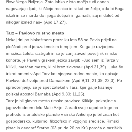
človeškega življenja. Zato lahko z isto močjo tudi danes
nagovarjajo ljudi, ki iščejo resnico in si kot on želijo, »da bi Boga
iskali in se morda do njega dotipali in ga našli, saj ni daleč od
nikogar izmed nas« (Apd 17,27).
Tarz – Pavlovo rojstno mesto
Nekaj dni po binkoštnem prazniku leta 58 so Pavla prijeli na
ploščadi pred jeruzalemskim templjem. Ko ga je razjarjena
množica želela raztrgati in se je zanj zavzel poveljnik rimske
kohorte, je Pavel v grškem jeziku zavpil: »Jud sem iz Tarza v
Kilíkiji, meščan mesta, ki ni brez slovesa« (Apd 21,39). Luka še
trikrat omeni v Apd Tarz kot njegovo rodno mesto, ko opisuje
Pavlovo doživetje pred Damaskom (Apd 9,11; 21,39; 22,3). Po
spreobrnjenju se je spet zatekel v Tarz, kjer ga je kasneje
poiskal apostol Barnaba (Apd 9,30; 11,25).
Tarz je bil glavno mesto rimske province Kilíkije, pokrajine v
jugovzhodnem delu Male Azije. Zaradi svoje ugodne lege na
prehodu iz anatolske planote v sirsko Antiohijo je bil znan kot
gospodarsko, kulturno, filozofsko in vzgojno središče. Rimski
pisec in geograf Starbo (63 pr. do 26 po Kr.) poroča o tarziških