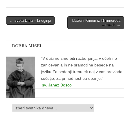
Post
← sveta Ema – kneginja
blaženi Krinon iz Himmeroda
– menih →
navigation
DOBRA MISEL
"
V duši ne sme biti razburjenja, v očeh ne
zaničevanja in ne sramotilne besede na
jeziku Za sedanji trenutek naj v vas prevlada
sočutje, za prihodnost pa upanje."
sv. Janez Bosco