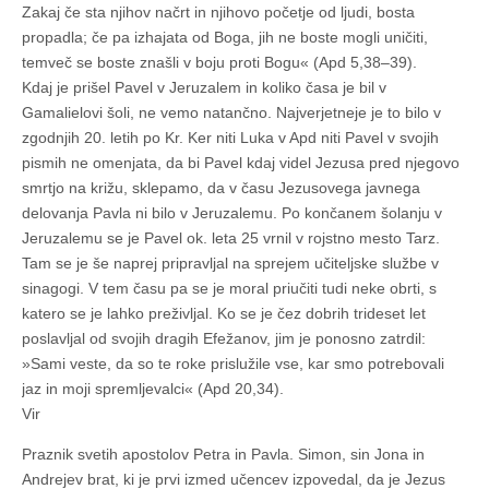
Zakaj če sta njihov načrt in njihovo početje od ljudi, bosta
propadla; če pa izhajata od Boga, jih ne boste mogli uničiti,
temveč se boste znašli v boju proti Bogu« (Apd 5,38–39).
Kdaj je prišel Pavel v Jeruzalem in koliko časa je bil v
Gamalielovi šoli, ne vemo natančno. Najverjetneje je to bilo v
zgodnjih 20. letih po Kr. Ker niti Luka v Apd niti Pavel v svojih
pismih ne omenjata, da bi Pavel kdaj videl Jezusa pred njegovo
smrtjo na križu, sklepamo, da v času Jezusovega javnega
delovanja Pavla ni bilo v Jeruzalemu. Po končanem šolanju v
Jeruzalemu se je Pavel ok. leta 25 vrnil v rojstno mesto Tarz.
Tam se je še naprej pripravljal na sprejem učiteljske službe v
sinagogi. V tem času pa se je moral priučiti tudi neke obrti, s
katero se je lahko preživljal. Ko se je čez dobrih trideset let
poslavljal od svojih dragih Efežanov, jim je ponosno zatrdil:
»Sami veste, da so te roke prislužile vse, kar smo potrebovali
jaz in moji spremljevalci« (Apd 20,34).
Vir
Praznik svetih apostolov Petra in Pavla. Simon, sin Jona in
Andrejev brat, ki je
prvi izmed učencev izpovedal, da je Jezus