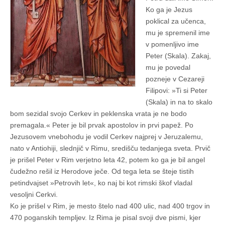
Ko ga je Jezus
poklical za učenca,
mu je spremenil ime
v pomenljivo ime
Peter (Skala). Zakaj,
mu je povedal
pozneje v Cezareji
Filipovi: »Ti si Peter
(Skala) in na to skalo
bom sezidal svojo Cerkev in peklenska vrata je ne bodo
premagala.« Peter je bil prvak apostolov in prvi papež. Po
Jezusovem vnebohodu je vodil Cerkev najprej v Jeruzalemu,
nato v Antiohiji, slednjič v Rimu, središču tedanjega sveta. Prvič
je prišel Peter v Rim verjetno leta 42, potem ko ga je bil angel
čudežno rešil iz Herodove ječe. Od tega leta se šteje tistih
petindvajset »Petrovih let«, ko naj bi kot rimski škof vladal
vesoljni Cerkvi.
Ko je prišel v Rim, je mesto štelo nad 400 ulic, nad 400 trgov in
470 poganskih templjev. Iz Rima je pisal svoji dve pismi, kjer