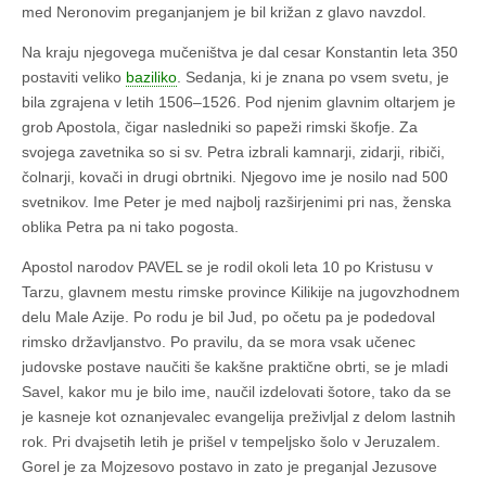
med Neronovim preganjanjem je bil križan z glavo navzdol.
Na kraju njegovega mučeništva je dal cesar Konstantin leta 350
postaviti veliko
baziliko
. Sedanja, ki je znana po vsem svetu, je
bila zgrajena v letih 1506–1526. Pod njenim glavnim oltarjem je
grob Apostola, čigar nasledniki so papeži rimski škofje. Za
svojega zavetnika so si sv. Petra izbrali kamnarji, zidarji, ribiči,
čolnarji, kovači in drugi obrtniki. Njegovo ime je nosilo nad 500
svetnikov. Ime Peter je med najbolj razširjenimi pri nas, ženska
oblika Petra pa ni tako pogosta.
Apostol narodov PAVEL se je rodil okoli leta 10 po Kristusu v
Tarzu, glavnem mestu rimske province Kilikije na jugovzhodnem
delu Male Azije. Po rodu je bil Jud, po očetu pa je podedoval
rimsko državljanstvo. Po pravilu, da se mora vsak učenec
judovske postave naučiti še kakšne praktične obrti, se je mladi
Savel, kakor mu je bilo ime, naučil izdelovati šotore, tako da se
je kasneje kot oznanjevalec evangelija preživljal z delom lastnih
rok. Pri dvajsetih letih je prišel v tempeljsko šolo v Jeruzalem.
Gorel je za Mojzesovo postavo in zato je preganjal Jezusove