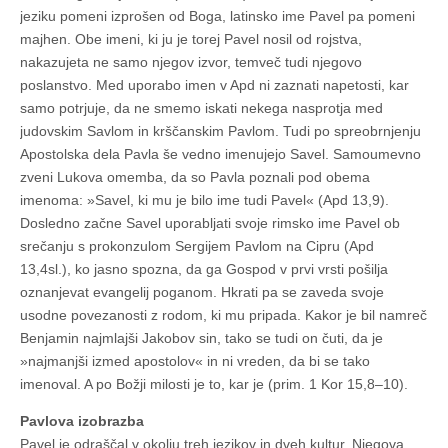
jeziku pomeni izprošen od Boga, latinsko ime Pavel pa pomeni
majhen. Obe imeni, ki ju je torej Pavel nosil od rojstva,
nakazujeta ne samo njegov izvor, temveč tudi njegovo
poslanstvo. Med uporabo imen v Apd ni zaznati napetosti, kar
samo potrjuje, da ne smemo iskati nekega nasprotja med
judovskim Savlom in krščanskim Pavlom. Tudi po spreobrnjenju
Apostolska dela Pavla še vedno imenujejo Savel. Samoumevno
zveni Lukova omemba, da so Pavla poznali pod obema
imenoma: »Savel, ki mu je bilo ime tudi Pavel« (Apd 13,9).
Dosledno začne Savel uporabljati svoje rimsko ime Pavel ob
srečanju s prokonzulom Sergijem Pavlom na Cipru (Apd
13,4sl.), ko jasno spozna, da ga Gospod v prvi vrsti pošilja
oznanjevat evangelij poganom. Hkrati pa se zaveda svoje
usodne povezanosti z rodom, ki mu pripada. Kakor je bil namreč
Benjamin najmlajši Jakobov sin, tako se tudi on čuti, da je
»najmanjši izmed apostolov« in ni vreden, da bi se tako
imenoval. A po Božji milosti je to, kar je (prim. 1 Kor 15,8–10).
Pavlova izobrazba
Pavel je odraščal v okolju treh jezikov in dveh kultur. Njegova