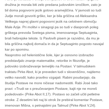
družina je morala biti zelo predana judovskim izročilom, zato je
bil doma pogovorni jezik gotovo aramejščina. V javnosti so tudi
Judje morali govoriti grško, ker je bila grščina od Aleksandra
Velikega naprej glavni pogovorni jezik na celotnem območju
Male Azije. Pri molitvi v sinagogi pa so tudi v diasporah poleg
grškega prevoda Svetega pisma, imenovanega Septuaginta,
brali hebrejske tekste. Iz Pavlovih pisem je razvidno, da mu je
bila grščina najbolj domača in da je Septuaginto pogosto navajal
kar po spominu.
Nasprotno od helenistične šole, kjer je osnovno izobrazbo
predstavljalo znanje matematike, retorike in filozofije, je
judovsko izobraževanje temeljilo na Postavi. V talmudskem
traktatu Pirke Abot, ki je preveden tudi v slovenščino, najdemo
veliko navodil, kako pravilno vzgajati. Rabini poudarjajo, da
študija Postave ne more ničesar nadomestiti. Rabi José tako
pravi: »Trudi se s preučevanjem Postave, kajti nje ne moreš
podedovati« (Prike Abot II,17). Postavo so začeli učiti petletne
otroke. Z desetimi leti naj bi otrok že prebiral komentar Postave,
imenovan Mišna, s petnajstimi pa Talmud (Pirke Abot V,24).