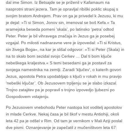
dal ime Simon. Iz Betsajde se je priženil v Kafamaum na
nasprotni strani jezera. Tam je opravljal ribiški poklic skupaj s
svojim bratom Andrejem. Prav on ga je privedel k Jezusu, ki mu
je dejal: »Ti si Simon, Jonov sin, imenoval se boš Kefa.« Ta
aramejska beseda pomeni ‘skala’, po latinsko ‘petra’ odtod
Peter. Peter je bil vihravega značaja in Jezus ga je posebej
vzgajal. Po milosti nadnaravne vere je izpovedal: »Ti si Kristus,
sin živega Boga«, na kar je slišal odgovor: »Ti si Peter (Skala) in
na to skalo bom sezidal svojo Cerkev … Dal ti bom ključe
nebeškega kraljestva.« S temi besedami ga je postavil za
svojega namestnika na zemlji. Zaradi ‘ključev’, o katerih govori
Jezus, apostola Petra upodabljajo s ključi v rokah in mu pravijo
‘nebeški ključar’. Ob Jezusovem trpljenju se je slabo izkazal.
Trojno zatajitev pa je popravil s trojno izpovedjo ljubezni po
Gospodovem vstajenju.
Po Jezusovem vnebohodu Peter nastopa kot voditelj apostolov
in mlade Cerkve. Nekaj časa je bil škof v mestu Antiohiji, okoli
leta 42 pa je odšel v Rim. Od tam je vernikom v Mali Aziji poslal
dve pismi. Oznanjevanje je zapečatil z mučeništvom leta 67: