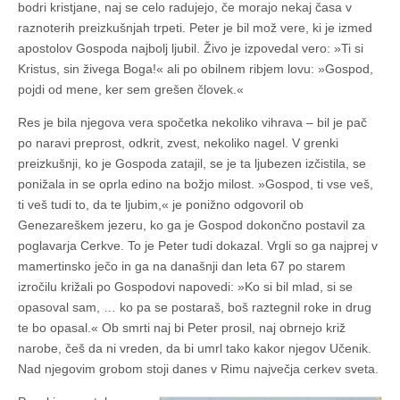
bodri kristjane, naj se celo radujejo, če morajo nekaj časa v
raznoterih preizkušnjah trpeti. Peter je bil mož vere, ki je izmed
apostolov Gospoda najbolj ljubil. Živo je izpovedal vero: »Ti si
Kristus, sin živega Boga!« ali po obilnem ribjem lovu: »Gospod,
pojdi od mene, ker sem grešen človek.«
Res je bila njegova vera spočetka nekoliko vihrava – bil je pač
po naravi preprost, odkrit, zvest, nekoliko nagel. V grenki
preizkušnji, ko je Gospoda zatajil, se je ta ljubezen izčistila, se
ponižala in se oprla edino na božjo milost. »Gospod, ti vse veš,
ti veš tudi to, da te ljubim,« je ponižno odgovoril ob
Genezareškem jezeru, ko ga je Gospod dokončno postavil za
poglavarja Cerkve. To je Peter tudi dokazal. Vrgli so ga najprej v
mamertinsko ječo in ga na današnji dan leta 67 po starem
izročilu križali po Gospodovi napovedi: »Ko si bil mlad, si se
opasoval sam, … ko pa se postaraš, boš raztegnil roke in drug
te bo opasal.« Ob smrti naj bi Peter prosil, naj obrnejo križ
narobe, češ da ni vreden, da bi umrl tako kakor njegov Učenik.
Nad njegovim grobom stoji danes v Rimu največja cerkev sveta.