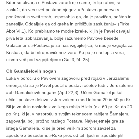
Kdor se ukvarja s Postavo zaradi nje same, trdijo rabini, si
zasluži, da ves svet postane njegov. »Postava ga odeva v
ponižnost in sveti strah, usposablja ga, da je pravičen, pošten in
zanesljiv. Oddaljuje ga od greha in približuje zasluženju« (Pirke
Abot VI,1). Ko prebiramo te modre izreke, ki jih je Pavel osvajal
prva leta izobraževanja, bolje razumemo Pavlove besede
Galačanom: »Postava je za nas vzgojiteljica, ki nas je vzgojila za
Kristusa, da bi bili opravičeni iz vere. Ko pa je nastopila vera,
nismo več pod vzgojiteljico« (Gal 3,24–25).
Ob Gamalielovih nogah
Luka v poročilu o Pavlovem zagovoru pred rojaki v Jeruzalemu
omenja, da se je Pavel poučil o postavi očetov tudi v Jeruzalemu
»ob Gamalielovih nogah« (Apd 22,3). Učeni Gamaliel je kot
učitelj postave deloval v Jeruzalemu med letoma 20 in 50 po Kr.
Bil je vnuk in naslednik velikega rabija Hilela (ok. 60 pr. Kr. do 20
po Kr.), ki je, v nasprotju s svojim tekmecem rabijem Šamajem,
zagovarjal bolj prožno razlago Postave. Najverjetneje gre za
istega Gamaliela, ki se je pred velikim zborom zavzel za
apostole z besedami: »Roke proč od teh ljudi in izpustite jih!