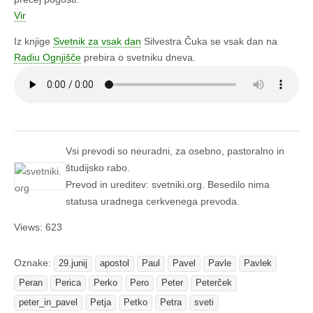
Vir
Iz knjige
Svetnik za vsak dan
Silvestra Čuka se vsak dan na
Radiu Ognjišče
prebira o svetniku dneva.
Vsi prevodi so neuradni, za osebno, pastoralno in
študijsko rabo.
Prevod in ureditev: svetniki.org. Besedilo nima
statusa uradnega cerkvenega prevoda.
Views: 623
Oznake:
29.junij
apostol
Paul
Pavel
Pavle
Pavlek
Peran
Perica
Perko
Pero
Peter
Peterček
peter_in_pavel
Petja
Petko
Petra
sveti