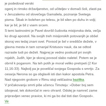
je podedoval verski
ogenj in rimsko državljanstvo, od učiteljev v domači šoli, zlasti pa
v Jeruzalemu od slovečega Gamaliela, poznanje Svetega
pisma. Šibak in bolehen po telesu, je bil silen po duhu in volji;
kar je bil, je bil z vsem srcem.
S temi lastnostmi je Pavel dovršil čudovita misijonska dela, večja
ko drugi apostoli. Na svojih treh misijonskih potovanjih je obšel
skoraj ves tedaj znani svet. Povsod je šel v središče dežele, v
glavna mesta in tam oznanjal Kristusov nauk, da se odtod
razraste tudi po deželi. Najprej je vedno poskusil pri svojih
rojakih, Judih, kjer je skoraj povsod slabo naletel. Potem se je
obrnil k poganom. Na teh potih je moral veliko pretrpeti (2 Kor
11,16-33). Najbolj pa je poveličal svojega Gospoda s smrtjo. Za
cesarja Nerona so ga obglavili isti dan kakor apostola Petra.
Nad njegovim grobom v Rimu stoji veličastna
bazilika
.
V pričakovanju smrti piše učencu Timoteju: »Dober boj sem
izbojeval, tek dokončal in vero ohranil. Odslej je namreč zame
pripravljen venec pravice, ki mi ga bo dal tisti dan Gospod«.
Vir