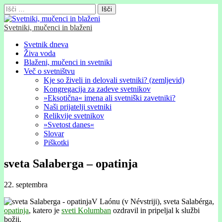
Išči:
Svetniki, mučenci in blaženi
Glavni
Skip
Svetnik dneva
to
Živa voda
meni
content
Blaženi, mučenci in svetniki
Več o svetništvu
Kje so živeli in delovali svetniki? (zemljevid)
Kongregacija za zadeve svetnikov
»Eksotična« imena ali svetniški zavetniki?
Naši prijatelji svetniki
Relikvije svetnikov
»Svetost danes«
Slovar
Piškotki
sveta Salaberga – opatinja
22. septembra
V Laónu (v Névstriji), sveta Salabérga,
opatinja
, katero je
sveti Kolumban
ozdravil in pripeljal k službi
božji.