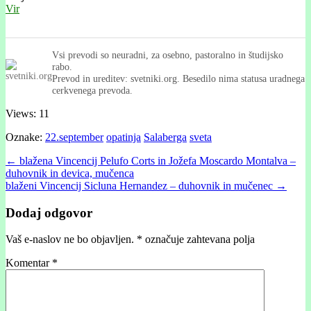
Vir
Vsi prevodi so neuradni, za osebno, pastoralno in študijsko
rabo.
Prevod in ureditev: svetniki.org. Besedilo nima statusa uradnega
cerkvenega prevoda.
Views: 11
Oznake:
22.september
opatinja
Salaberga
sveta
Post
← blažena Vincencij Pelufo Corts in Jožefa Moscardo Montalva –
duhovnik in devica, mučenca
navigation
blaženi Vincencij Sicluna Hernandez – duhovnik in mučenec →
Dodaj odgovor
Vaš e-naslov ne bo objavljen.
*
označuje zahtevana polja
Komentar
*