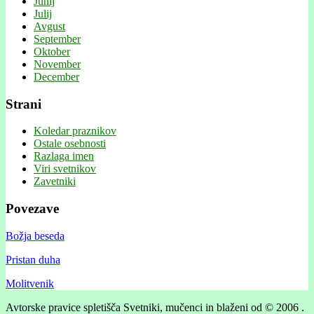
Junij
Julij
Avgust
September
Oktober
November
December
Strani
Koledar praznikov
Ostale osebnosti
Razlaga imen
Viri svetnikov
Zavetniki
Povezave
Božja beseda
Pristan duha
Molitvenik
Avtorske pravice spletišča Svetniki, mučenci in blaženi od © 2006 .