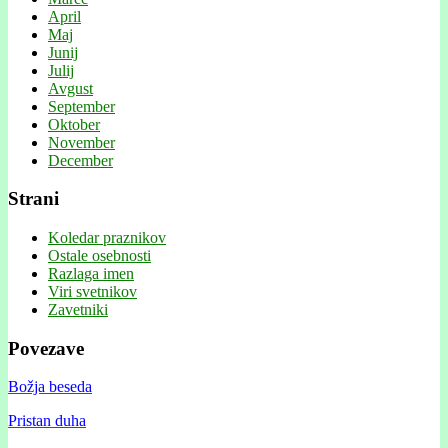
April
Maj
Junij
Julij
Avgust
September
Oktober
November
December
Strani
Koledar praznikov
Ostale osebnosti
Razlaga imen
Viri svetnikov
Zavetniki
Povezave
Božja beseda
Pristan duha