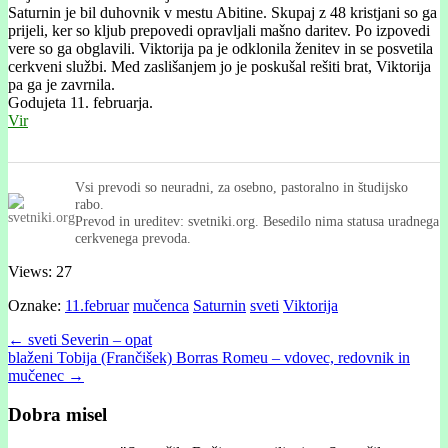
Saturnin je bil duhovnik v mestu Abitine. Skupaj z 48 kristjani so ga
prijeli, ker so kljub prepovedi opravljali mašno daritev. Po izpovedi
vere so ga obglavili. Viktorija pa je odklonila ženitev in se posvetila
cerkveni službi. Med zaslišanjem jo je poskušal rešiti brat, Viktorija
pa ga je zavrnila.
Godujeta 11. februarja.
Vir
Vsi prevodi so neuradni, za osebno, pastoralno in študijsko
rabo.
Prevod in ureditev: svetniki.org. Besedilo nima statusa uradnega
cerkvenega prevoda.
Views: 27
Oznake:
11.februar
mučenca
Saturnin
sveti
Viktorija
Post
← sveti Severin – opat
blaženi Tobija (Frančišek) Borras Romeu – vdovec, redovnik in
navigation
mučenec →
Dobra misel