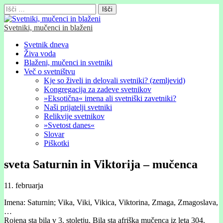
Išči:
Svetniki, mučenci in blaženi
Glavni
Skip
Svetnik dneva
to
Živa voda
meni
content
Blaženi, mučenci in svetniki
Več o svetništvu
Kje so živeli in delovali svetniki? (zemljevid)
Kongregacija za zadeve svetnikov
»Eksotična« imena ali svetniški zavetniki?
Naši prijatelji svetniki
Relikvije svetnikov
»Svetost danes«
Slovar
Piškotki
sveta Saturnin in Viktorija – mučenca
11. februarja
Imena: Saturnin; Vika, Viki, Vikica, Viktorina, Zmaga, Zmagoslava,
…
Rojena sta bila v 3. stoletju. Bila sta afriška mučenca iz leta 304.