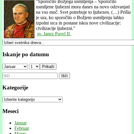
"
Sporočilo Božjega usmiljenja – Sporočilo
usmiljene ljubezni mora danes na novo odzvanjati
na vso moč. Svet potrebuje to ljubezen. (…) Prišla
je ura, ko sporočilo o Božjem usmiljenju lahko
izpolni srca in postane iskra nove civilizacije:
civilizacije ljubezni."
sv. Janez Pavel II.
Iskanje po datumu
Prikaži
Išči:
Kategorije
Kategorije
Meseci
Januar
Februar
Marec