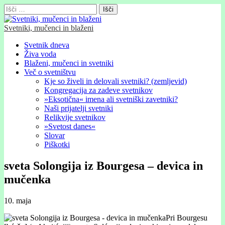
Išči:
Svetniki, mučenci in blaženi
Glavni
Skip
Svetnik dneva
to
Živa voda
meni
content
Blaženi, mučenci in svetniki
Več o svetništvu
Kje so živeli in delovali svetniki? (zemljevid)
Kongregacija za zadeve svetnikov
»Eksotična« imena ali svetniški zavetniki?
Naši prijatelji svetniki
Relikvije svetnikov
»Svetost danes«
Slovar
Piškotki
sveta Solongija iz Bourgesa – devica in
mučenka
10. maja
Pri Bourgesu