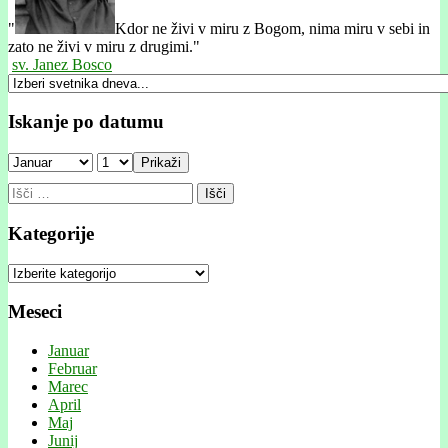
"
Kdor ne živi v miru z Bogom, nima miru v sebi in
zato ne živi v miru z drugimi."
sv. Janez Bosco
Iskanje po datumu
Prikaži
Išči:
Kategorije
Kategorije
Meseci
Januar
Februar
Marec
April
Maj
Junij