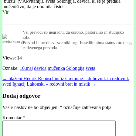
[búržu] (v Akvitániji), sveta Solóngija, devica, ki se je predala
mučeništvu, da je ohranila čistost.
Vir
Vsi prevodi so neuradni, za osebno, pastoralno in študijsko
rabo.
Prevod in ureditev: svetniki.org. Besedilo nima statusa uradnega
cerkvenega prevoda.
Views: 14
Oznake:
10.maj
devica
mučenka
Solongija
sveta
Post
← blaženi Henrik Rebuschini iz Cremone – duhovnik in redovnik
sveti Ignacij Lakonski – redovni brat in mistik →
navigation
Dodaj odgovor
Vaš e-naslov ne bo objavljen.
*
označuje zahtevana polja
Komentar
*