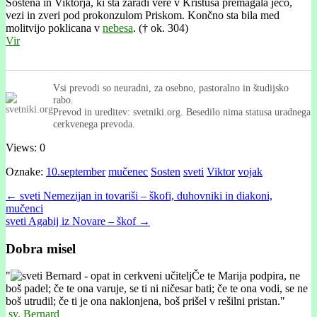
Sóstena in Viktorja, ki sta zaradi vere v Kristusa premagala ječo,
vezi in zveri pod prokonzulom Priskom. Končno sta bila med
molitvijo poklicana v
nebesa
. († ok. 304)
Vir
Vsi prevodi so neuradni, za osebno, pastoralno in študijsko
rabo.
Prevod in ureditev: svetniki.org. Besedilo nima statusa uradnega
cerkvenega prevoda.
Views: 0
Oznake:
10.september
mučenec
Sosten
sveti
Viktor
vojak
Post
← sveti Nemezijan in tovariši – škofi, duhovniki in diakoni,
mučenci
navigation
sveti Agabij iz Novare – škof →
Dobra misel
"
Če te Marija podpira, ne
boš padel; če te ona varuje, se ti ni ničesar bati; če te ona vodi, se ne
boš utrudil; če ti je ona naklonjena, boš prišel v rešilni pristan."
sv. Bernard