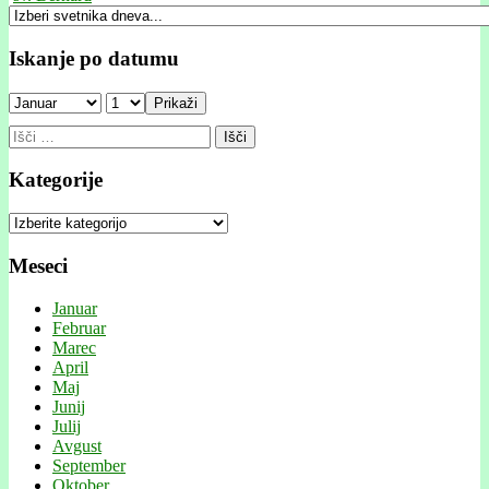
Iskanje po datumu
Prikaži
Išči:
Kategorije
Kategorije
Meseci
Januar
Februar
Marec
April
Maj
Junij
Julij
Avgust
September
Oktober