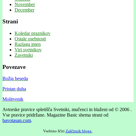
November
December
Strani
Koledar praznikov
Ostale osebnosti
Razlaga imen
Viri svetnikov
Zavetniki
Povezave
Božja beseda
Pristan duha
Molitvenik
Avtorske pravice spletišča Svetniki, mučenci in blaženi od © 2006 .
Vse pravice pridržane.
Magazine Basic shema strani od
bavotasan.com
.
Vsebino ščiti
Zaščitnik bloga
.