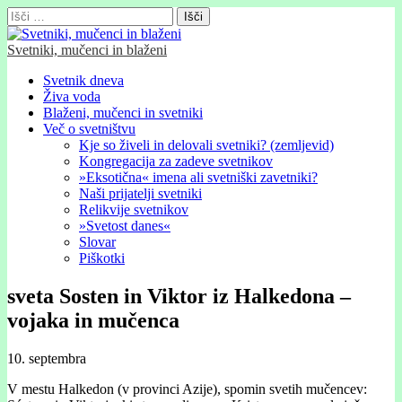
Išči:
Svetniki, mučenci in blaženi
Glavni
Skip
Svetnik dneva
to
Živa voda
meni
content
Blaženi, mučenci in svetniki
Več o svetništvu
Kje so živeli in delovali svetniki? (zemljevid)
Kongregacija za zadeve svetnikov
»Eksotična« imena ali svetniški zavetniki?
Naši prijatelji svetniki
Relikvije svetnikov
»Svetost danes«
Slovar
Piškotki
sveta Sosten in Viktor iz Halkedona –
vojaka in mučenca
10. septembra
V mestu Halkedon (v provinci Azije), spomin svetih mučencev: