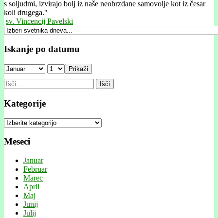
s soljudmi, izvirajo bolj iz naše neobrzdane samovolje kot iz česar
koli drugega."
sv. Vincencij Pavelski
Iskanje po datumu
Prikaži
Išči:
Kategorije
Kategorije
Meseci
Januar
Februar
Marec
April
Maj
Junij
Julij