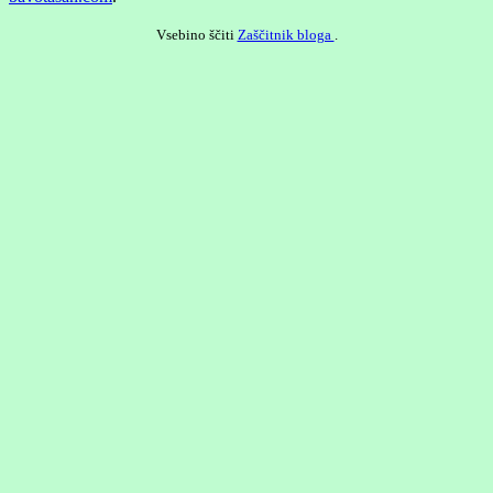
Vsebino ščiti
Zaščitnik bloga
.