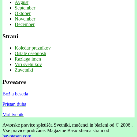
Avgust
September
Oktober
November
December
Strani
Koledar praznikov
Ostale osebnosti
Razlaga imen
Viri svetnikov
Zavetniki
Povezave
Božja beseda
Pristan duha
Molitvenik
Avtorske pravice spletišča Svetniki, mučenci in blaženi od © 2006 .
Vse pravice pridržane.
Magazine Basic shema strani od
bavotasan.com
.