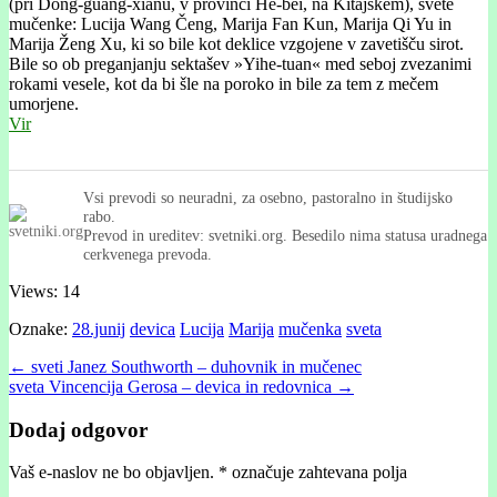
(pri Dong-guang-xianu, v provinci He-bei, na Kitajskem), svete
mučenke: Lucija Wang Čeng, Marija Fan Kun, Marija Qi Yu in
Marija Ženg Xu, ki so bile kot deklice vzgojene v zavetišču sirot.
Bile so ob preganjanju sektašev »Yihe-tuan« med seboj zvezanimi
rokami vesele, kot da bi šle na poroko in bile za tem z mečem
umorjene.
Vir
Vsi prevodi so neuradni, za osebno, pastoralno in študijsko
rabo.
Prevod in ureditev: svetniki.org. Besedilo nima statusa uradnega
cerkvenega prevoda.
Views: 14
Oznake:
28.junij
devica
Lucija
Marija
mučenka
sveta
Post
← sveti Janez Southworth – duhovnik in mučenec
sveta Vincencija Gerosa – devica in redovnica →
navigation
Dodaj odgovor
Vaš e-naslov ne bo objavljen.
*
označuje zahtevana polja