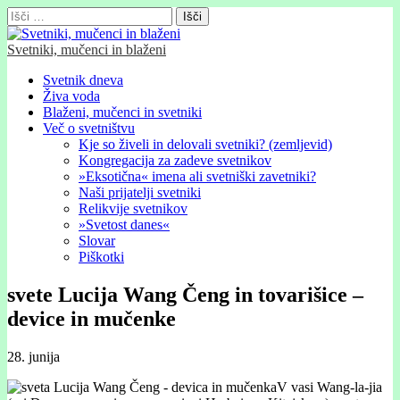
Išči:
Svetniki, mučenci in blaženi
Glavni
Skip
Svetnik dneva
to
Živa voda
meni
content
Blaženi, mučenci in svetniki
Več o svetništvu
Kje so živeli in delovali svetniki? (zemljevid)
Kongregacija za zadeve svetnikov
»Eksotična« imena ali svetniški zavetniki?
Naši prijatelji svetniki
Relikvije svetnikov
»Svetost danes«
Slovar
Piškotki
svete Lucija Wang Čeng in tovarišice –
device in mučenke
28. junija
V vasi Wang-la-jia