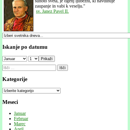
suhoto sveta, je ogenj ljubezni, ki navdihuje
zaupanje in vabi k veselju."
sv. Janez Pavel II.
Iskanje po datumu
Prikaži
Išči:
Kategorije
Kategorije
Meseci
Januar
Februar
Marec
April