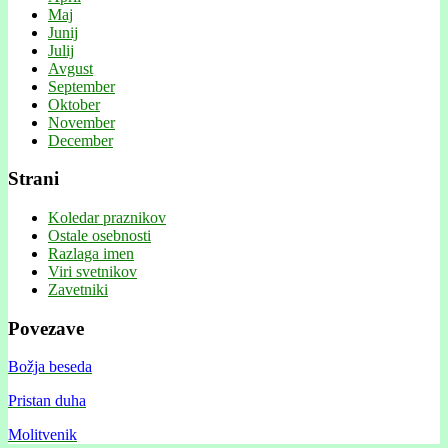
Maj
Junij
Julij
Avgust
September
Oktober
November
December
Strani
Koledar praznikov
Ostale osebnosti
Razlaga imen
Viri svetnikov
Zavetniki
Povezave
Božja beseda
Pristan duha
Molitvenik