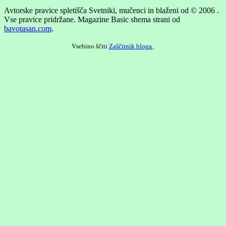
Avtorske pravice spletišča Svetniki, mučenci in blaženi od © 2006 .
Vse pravice pridržane.
Magazine Basic shema strani od
bavotasan.com
.
Vsebino ščiti
Zaščitnik bloga
.