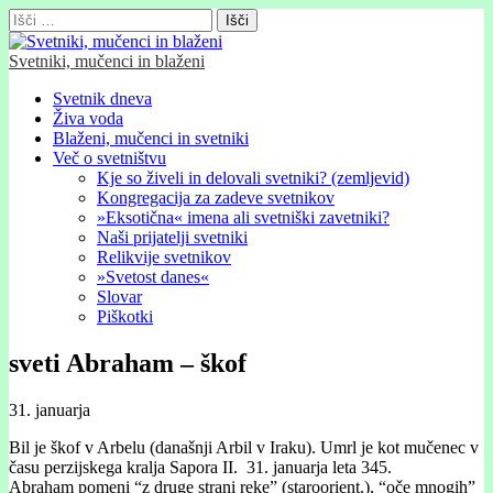
Išči:
Svetniki, mučenci in blaženi
Glavni
Skip
Svetnik dneva
to
Živa voda
meni
content
Blaženi, mučenci in svetniki
Več o svetništvu
Kje so živeli in delovali svetniki? (zemljevid)
Kongregacija za zadeve svetnikov
»Eksotična« imena ali svetniški zavetniki?
Naši prijatelji svetniki
Relikvije svetnikov
»Svetost danes«
Slovar
Piškotki
sveti Abraham – škof
31. januarja
Bil je škof v Arbelu (današnji Arbil v Iraku). Umrl je kot mučenec v
času perzijskega kralja Sapora II. 31. januarja leta 345.
Abraham pomeni “z druge strani reke” (staroorient.), “oče mnogih”