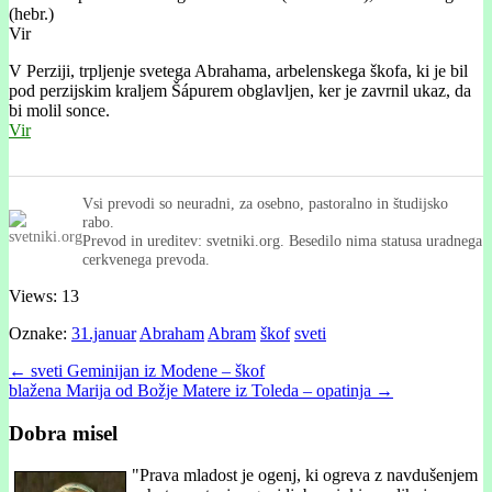
(hebr.)
Vir
V Perziji, trpljenje svetega Abrahama, arbelenskega škofa, ki je bil
pod perzijskim kraljem Šápurem obglavljen, ker je zavrnil ukaz, da
bi molil sonce.
Vir
Vsi prevodi so neuradni, za osebno, pastoralno in študijsko
rabo.
Prevod in ureditev: svetniki.org. Besedilo nima statusa uradnega
cerkvenega prevoda.
Views: 13
Oznake:
31.januar
Abraham
Abram
škof
sveti
Post
← sveti Geminijan iz Modene – škof
blažena Marija od Božje Matere iz Toleda – opatinja →
navigation
Dobra misel
"
Prava mladost je ogenj, ki ogreva z navdušenjem