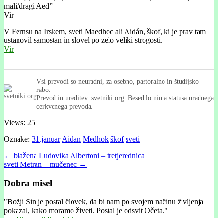
mali/dragi Aed”
Vir
V Fernsu na Irskem, sveti Maedhoc ali Aidán, škof, ki je prav tam
ustanovil samostan in slovel po zelo veliki strogosti.
Vir
Vsi prevodi so neuradni, za osebno, pastoralno in študijsko
rabo.
Prevod in ureditev: svetniki.org. Besedilo nima statusa uradnega
cerkvenega prevoda.
Views: 25
Oznake:
31.januar
Aidan
Medhok
škof
sveti
Post
← blažena Ludovika Albertoni – tretjerednica
sveti Metran – mučenec →
navigation
Dobra misel
"
Božji Sin je postal človek, da bi nam po svojem načinu življenja
pokazal, kako moramo živeti. Postal je odsvit Očeta."