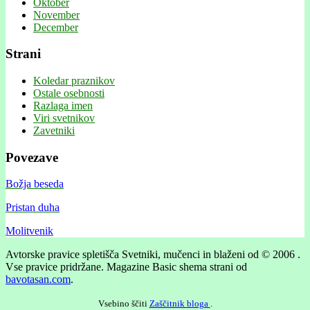
Oktober
November
December
Strani
Koledar praznikov
Ostale osebnosti
Razlaga imen
Viri svetnikov
Zavetniki
Povezave
Božja beseda
Pristan duha
Molitvenik
Avtorske pravice spletišča Svetniki, mučenci in blaženi od © 2006 .
Vse pravice pridržane.
Magazine Basic shema strani od
bavotasan.com
.
Vsebino ščiti
Zaščitnik bloga
.