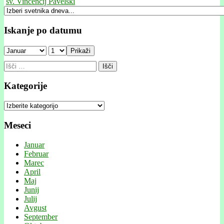
sv. Vincencij Pavelski
Iskanje po datumu
Prikaži
Išči:
Kategorije
Kategorije
Meseci
Januar
Februar
Marec
April
Maj
Junij
Julij
Avgust
September