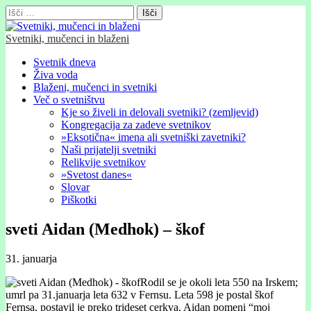
Išči:
Svetniki, mučenci in blaženi
Glavni
Skip
Svetnik dneva
to
Živa voda
meni
content
Blaženi, mučenci in svetniki
Več o svetništvu
Kje so živeli in delovali svetniki? (zemljevid)
Kongregacija za zadeve svetnikov
»Eksotična« imena ali svetniški zavetniki?
Naši prijatelji svetniki
Relikvije svetnikov
»Svetost danes«
Slovar
Piškotki
sveti Aidan (Medhok) – škof
31. januarja
Rodil se je okoli leta 550 na Irskem;
umrl pa 31.januarja leta 632 v Fernsu. Leta 598 je postal škof
Fernsa, postavil je preko trideset cerkva. Aidan pomeni “moj