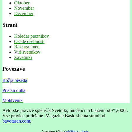
Oktober
November
December
Strani
Koledar praznikov
Ostale osebnosti
Razlaga imen
Viri svetnikov
Zavetniki
Povezave
Božja beseda
Pristan duha
Molitvenik
Avtorske pravice spletišča Svetniki, mučenci in blaženi od © 2006 .
Vse pravice pridržane.
Magazine Basic shema strani od
bavotasan.com
.
Vsebino ščiti
Zaščitnik bloga
.