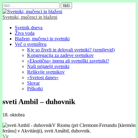
Išči:
Svetniki, mučenci in blaženi
Glavni
Skip
Svetnik dneva
to
Živa voda
meni
content
Blaženi, mučenci in svetniki
Več o svetništvu
Kje so živeli in delovali svetniki? (zemljevid)
Kongregacija za zadeve svetnikov
»Eksotična« imena ali svetniški zavetniki?
Naši prijatelji svetniki
Relikvije svetnikov
»Svetost danes«
Slovar
Piškotki
sveti Ambil – duhovnik
18. oktobra
V Riomu (pri Clermont-Ferrandu [klermón
feránu] v Akvitániji), sveti Amábil, duhovnik.
Vir