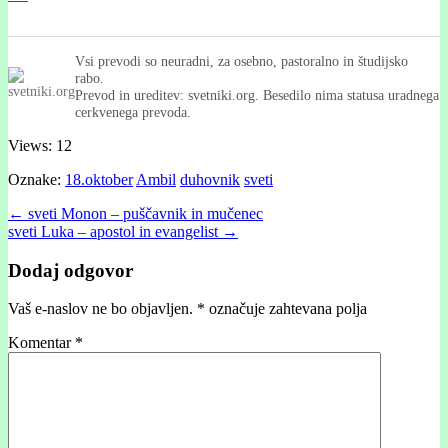
Vsi prevodi so neuradni, za osebno, pastoralno in študijsko
rabo.
Prevod in ureditev: svetniki.org. Besedilo nima statusa uradnega
cerkvenega prevoda.
Views: 12
Oznake:
18.oktober
Ambil
duhovnik
sveti
Post
← sveti Monon – puščavnik in mučenec
sveti Luka – apostol in evangelist →
navigation
Dodaj odgovor
Vaš e-naslov ne bo objavljen.
*
označuje zahtevana polja
Komentar
*