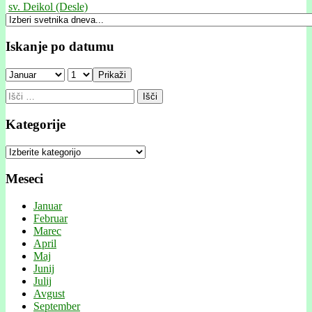
sv. Deikol (Desle)
Iskanje po datumu
Prikaži
Išči:
Kategorije
Kategorije
Meseci
Januar
Februar
Marec
April
Maj
Junij
Julij
Avgust
September