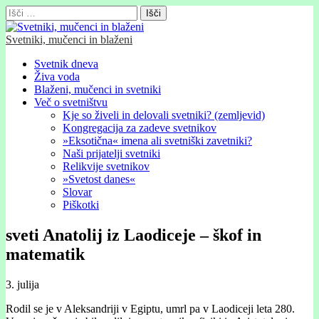
Išči:
Svetniki, mučenci in blaženi
Glavni
Skip
Svetnik dneva
to
Živa voda
meni
content
Blaženi, mučenci in svetniki
Več o svetništvu
Kje so živeli in delovali svetniki? (zemljevid)
Kongregacija za zadeve svetnikov
»Eksotična« imena ali svetniški zavetniki?
Naši prijatelji svetniki
Relikvije svetnikov
»Svetost danes«
Slovar
Piškotki
sveti Anatolij iz Laodiceje – škof in
matematik
3. julija
Rodil se je v Aleksandriji v Egiptu, umrl pa v Laodiceji leta 280.