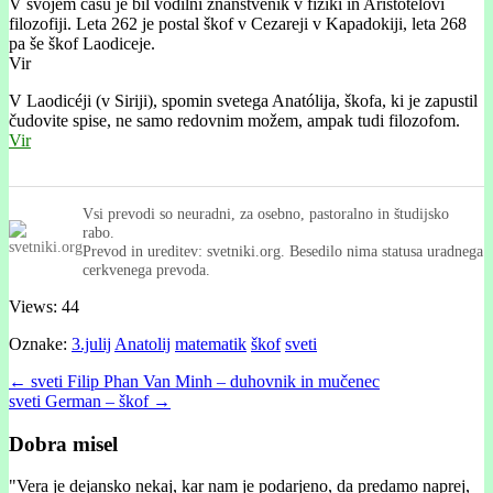
V svojem času je bil vodilni znanstvenik v fiziki in Aristotelovi
filozofiji. Leta 262 je postal škof v Cezareji v Kapadokiji, leta 268
pa še škof Laodiceje.
Vir
V Laodicéji (v Siriji), spomin svetega Anatólija, škofa, ki je zapustil
čudovite spise, ne samo redovnim možem, ampak tudi filozofom.
Vir
Vsi prevodi so neuradni, za osebno, pastoralno in študijsko
rabo.
Prevod in ureditev: svetniki.org. Besedilo nima statusa uradnega
cerkvenega prevoda.
Views: 44
Oznake:
3.julij
Anatolij
matematik
škof
sveti
Post
← sveti Filip Phan Van Minh – duhovnik in mučenec
sveti German – škof →
navigation
Dobra misel
"
Vera je dejansko nekaj, kar nam je podarjeno, da predamo naprej,