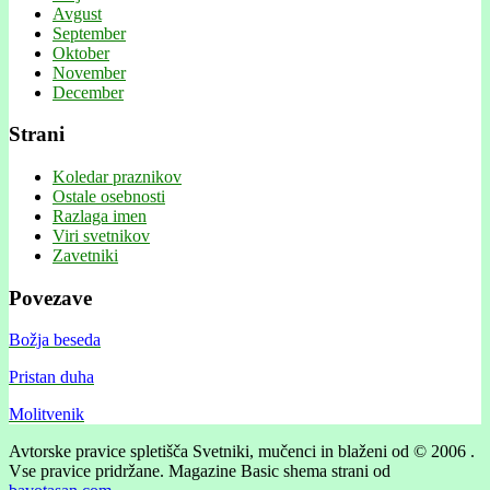
Avgust
September
Oktober
November
December
Strani
Koledar praznikov
Ostale osebnosti
Razlaga imen
Viri svetnikov
Zavetniki
Povezave
Božja beseda
Pristan duha
Molitvenik
Avtorske pravice spletišča Svetniki, mučenci in blaženi od © 2006 .
Vse pravice pridržane.
Magazine Basic shema strani od