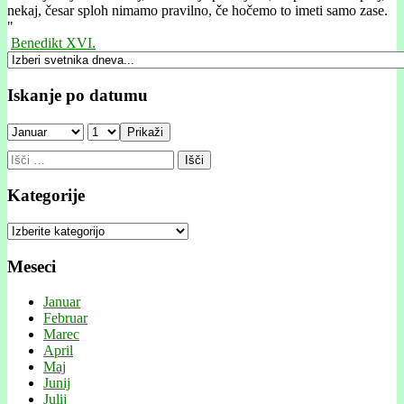
nekaj, česar sploh nimamo pravilno, če hočemo to imeti samo zase.
"
Benedikt XVI.
Iskanje po datumu
Prikaži
Išči:
Kategorije
Kategorije
Meseci
Januar
Februar
Marec
April
Maj
Junij
Julij