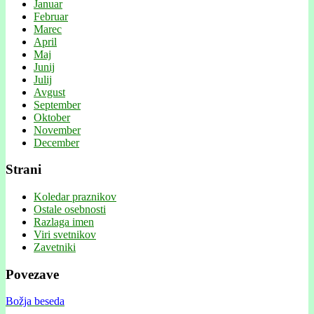
Januar
Februar
Marec
April
Maj
Junij
Julij
Avgust
September
Oktober
November
December
Strani
Koledar praznikov
Ostale osebnosti
Razlaga imen
Viri svetnikov
Zavetniki
Povezave
Božja beseda