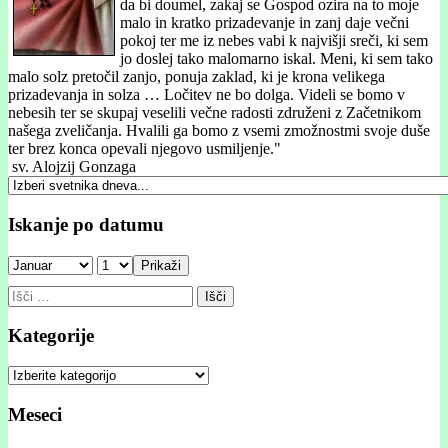
da bi doumel, zakaj se Gospod ozira na to moje
malo in kratko prizadevanje in zanj daje večni
pokoj ter me iz nebes vabi k najvišji sreči, ki sem
jo doslej tako malomarno iskal. Meni, ki sem tako
malo solz pretočil zanjo, ponuja zaklad, ki je krona velikega
prizadevanja in solza … Ločitev ne bo dolga. Videli se bomo v
nebesih ter se skupaj veselili večne radosti združeni z Začetnikom
našega zveličanja. Hvalili ga bomo z vsemi zmožnostmi svoje duše
ter brez konca opevali njegovo usmiljenje."
sv. Alojzij Gonzaga
Iskanje po datumu
Prikaži
Išči:
Kategorije
Kategorije
Meseci