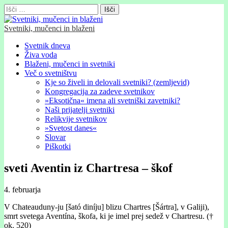
Išči:
Svetniki, mučenci in blaženi
Glavni
Skip
Svetnik dneva
to
Živa voda
meni
content
Blaženi, mučenci in svetniki
Več o svetništvu
Kje so živeli in delovali svetniki? (zemljevid)
Kongregacija za zadeve svetnikov
»Eksotična« imena ali svetniški zavetniki?
Naši prijatelji svetniki
Relikvije svetnikov
»Svetost danes«
Slovar
Piškotki
sveti Aventin iz Chartresa – škof
4. februarja
V Chateauduny-ju [šató diníju] blizu Chartres [Šártra], v Galiji),
smrt svetega Aventína, škofa, ki je imel prej sedež v Chartresu. (†
ok. 520)