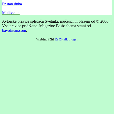
Pristan duha
Molitvenik
Avtorske pravice spletišča Svetniki, mučenci in blaženi od © 2006 .
Vse pravice pridržane.
Magazine Basic shema strani od
bavotasan.com
.
Vsebino ščiti
Zaščitnik bloga
.