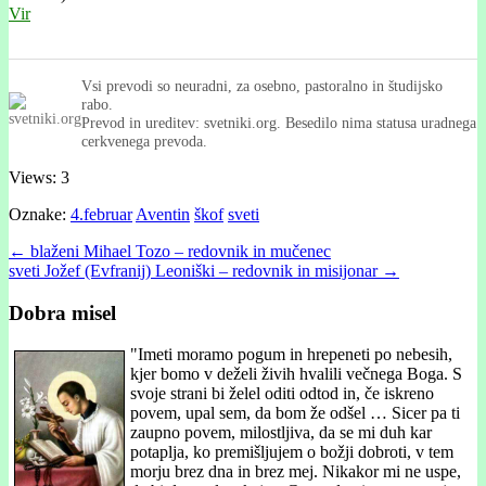
Vir
Vsi prevodi so neuradni, za osebno, pastoralno in študijsko
rabo.
Prevod in ureditev: svetniki.org. Besedilo nima statusa uradnega
cerkvenega prevoda.
Views: 3
Oznake:
4.februar
Aventin
škof
sveti
Post
← blaženi Mihael Tozo – redovnik in mučenec
sveti Jožef (Evfranij) Leoniški – redovnik in misijonar →
navigation
Dobra misel
"
Imeti moramo pogum in hrepeneti po nebesih,
kjer bomo v deželi živih hvalili večnega Boga. S
svoje strani bi želel oditi odtod in, če iskreno
povem, upal sem, da bom že odšel … Sicer pa ti
zaupno povem, milostljiva, da se mi duh kar
potaplja, ko premišljujem o božji dobroti, v tem
morju brez dna in brez mej. Nikakor mi ne uspe,