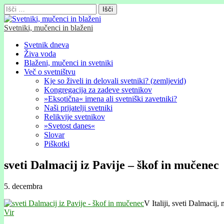
Išči:
Svetniki, mučenci in blaženi
Glavni
Skip
Svetnik dneva
to
Živa voda
meni
content
Blaženi, mučenci in svetniki
Več o svetništvu
Kje so živeli in delovali svetniki? (zemljevid)
Kongregacija za zadeve svetnikov
»Eksotična« imena ali svetniški zavetniki?
Naši prijatelji svetniki
Relikvije svetnikov
»Svetost danes«
Slovar
Piškotki
sveti Dalmacij iz Pavije – škof in mučenec
5. decembra
V Italiji, sveti Dalmacij,
Vir