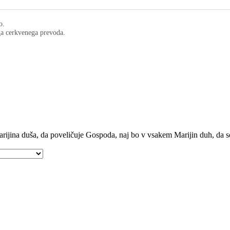
o.
ega cerkvenega prevoda.
ijina duša, da poveličuje Gospoda, naj bo v vsakem Marijin duh, da s