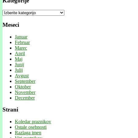
Kategorije
Kategorije
Meseci
Januar
Februar
Marec
April
Maj
Junij
Julij
Avgust
September
Oktober
November
December
Strani
Koledar praznikov
Ostale osebnosti
Razlaga imen