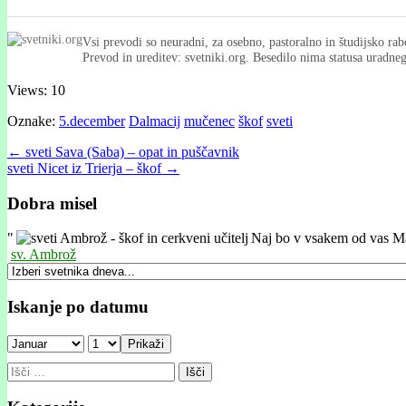
Vsi prevodi so neuradni, za osebno, pastoralno in študijsko rab
Prevod in ureditev: svetniki.org. Besedilo nima statusa uradn
Views: 10
Oznake:
5.december
Dalmacij
mučenec
škof
sveti
Post
← sveti Sava (Saba) – opat in puščavnik
sveti Nicet iz Trierja – škof →
navigation
Dobra misel
"
Naj bo v vsakem od vas Mar
sv. Ambrož
Iskanje po datumu
Prikaži
Išči: