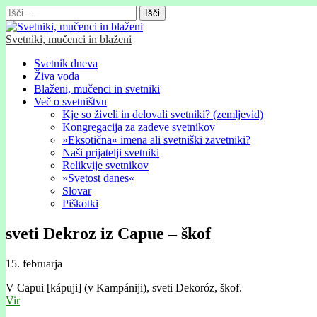
Išči:
Svetniki, mučenci in blaženi
Glavni
Skip
Svetnik dneva
to
Živa voda
meni
content
Blaženi, mučenci in svetniki
Več o svetništvu
Kje so živeli in delovali svetniki? (zemljevid)
Kongregacija za zadeve svetnikov
»Eksotična« imena ali svetniški zavetniki?
Naši prijatelji svetniki
Relikvije svetnikov
»Svetost danes«
Slovar
Piškotki
sveti Dekroz iz Capue – škof
15. februarja
V Capui [kápuji] (v Kampániji), sveti Dekoróz, škof.
Vir