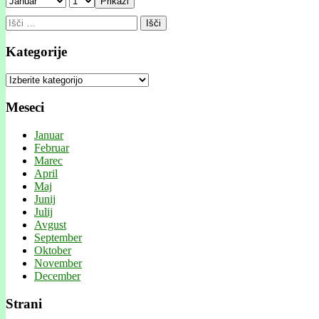
Prikaži
Išči:
Kategorije
Kategorije
Meseci
Januar
Februar
Marec
April
Maj
Junij
Julij
Avgust
September
Oktober
November
December
Strani