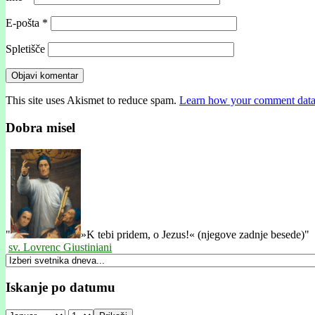
E-pošta
*
Spletišče
This site uses Akismet to reduce spam.
Learn how your comment data 
Dobra misel
"
»K tebi pridem, o Jezus!« (njegove zadnje besede)"
sv. Lovrenc Giustiniani
Iskanje po datumu