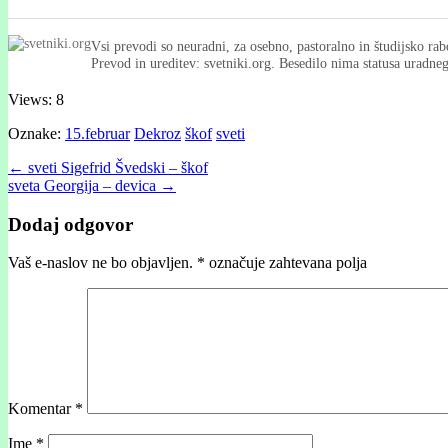
Vsi prevodi so neuradni, za osebno, pastoralno in študijsko rab
Prevod in ureditev: svetniki.org. Besedilo nima statusa uradn
Views: 8
Oznake:
15.februar
Dekroz
škof
sveti
Post
← sveti Sigefrid Švedski – škof
sveta Georgija – devica →
navigation
Dodaj odgovor
Vaš e-naslov ne bo objavljen.
*
označuje zahtevana polja
Komentar
*
Ime
*