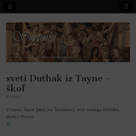
Svetniki,
sveti Duthak iz Tayne –
škof
mučenci in
8. marca
blaženi
V mestu Tayne [tejn] (na Škotskem), smrt svetega Dutháka,
škofa v Rossu.
Vir