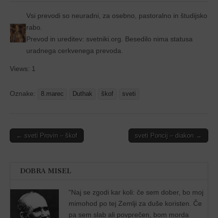
Vsi prevodi so neuradni, za osebno, pastoralno in študijsko
rabo.
Prevod in ureditev: svetniki.org. Besedilo nima statusa
uradnega cerkvenega prevoda.
Views: 1
Oznake:
8.marec
Duthak
škof
sveti
Post
← sveti Provin – škof
sveti Poncij – diakon →
navigation
DOBRA MISEL
"
Naj se zgodi kar koli: če sem dober, bo moj
mimohod po tej Zemlji za duše koristen. Če
pa sem slab ali povprečen, bom morda