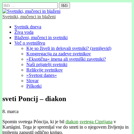
Išči:
Svetniki, mučenci in blaženi
Glavni
Skip
Svetnik dneva
to
Živa voda
meni
content
Blaženi, mučenci in svetniki
Več o svetništvu
Kje so živeli in delovali svetniki? (zemljevid)
Kongregacija za zadeve svetnikov
»Eksotična« imena ali svetniški zavetniki?
Naši prijatelji svetniki
Relikvije svetnikov
»Svetost danes«
Slovar
Piškotki
sveti Poncij – diakon
8. marca
Spomin svetega Póncĳa, ki je bil
diakon
svetega Ciprĳana
v
Kartágini. Tega je spremljal vse do smrti in o njegovem življenju in
trpljenju zapustil odlično knjigo.