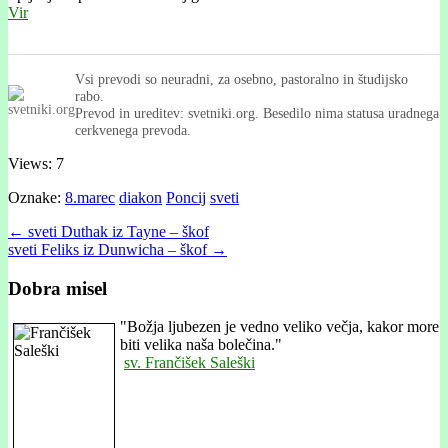
Vir
Vsi prevodi so neuradni, za osebno, pastoralno in študijsko
rabo.
Prevod in ureditev: svetniki.org. Besedilo nima statusa uradnega
cerkvenega prevoda.
Views: 7
Oznake:
8.marec
diakon
Poncij
sveti
Post
← sveti Duthak iz Tayne – škof
sveti Feliks iz Dunwicha – škof →
navigation
Dobra misel
"
Božja ljubezen je vedno veliko večja, kakor more
biti velika naša bolečina."
sv. Frančišek Saleški