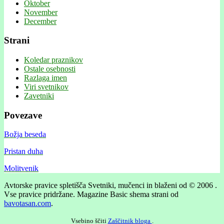
Oktober
November
December
Strani
Koledar praznikov
Ostale osebnosti
Razlaga imen
Viri svetnikov
Zavetniki
Povezave
Božja beseda
Pristan duha
Molitvenik
Avtorske pravice spletišča Svetniki, mučenci in blaženi od © 2006 .
Vse pravice pridržane.
Magazine Basic shema strani od
bavotasan.com
.
Vsebino ščiti
Zaščitnik bloga
.