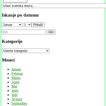
Iskanje po datumu
Prikaži
Išči:
Kategorije
Kategorije
Meseci
Januar
Februar
Marec
April
Maj
Junij
Julij
Avgust
September