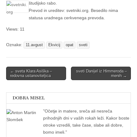
študijsko rabo.
Prevod in ureditev: svetniki.org. Besedilo nima
statusa uradnega cerkvenega prevoda.
Views: 11
Oznake:
11.avgust
Ekvicij
opat
sveti
Post
← sveta Klara Asiška –
sveti Danijel iz Himmeroda –
redovna ustanoviteljica
menih →
navigation
DOBRA MISEL
"
Očetje in matere, sreča ali nesreča
prihodnjih dni v vaših rokah leži. Kakor boste
otroke vzredili, take čase, slabe ali dobre,
bomo imeli."