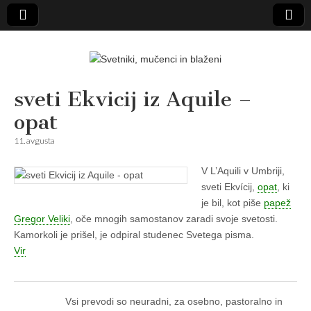
Svetniki,
sveti Ekvicij iz Aquile –
opat
mučenci in
11. avgusta
blaženi
V L’Aquili v Umbriji,
sveti Ekvícij,
opat
, ki
je bil, kot piše
papež
Gregor Veliki
, oče mnogih samostanov zaradi svoje svetosti.
Kamorkoli je prišel, je odpiral studenec Svetega pisma.
Vir
Vsi prevodi so neuradni, za osebno, pastoralno in