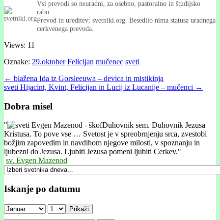
Vsi prevodi so neuradni, za osebno, pastoralno in študijsko
rabo.
Prevod in ureditev: svetniki.org. Besedilo nima statusa uradnega
cerkvenega prevoda.
Views: 11
Oznake:
29.oktober
Felicijan
mučenec
sveti
Post
← blažena Ida iz Gorsleeuwa – devica in mistikinja
sveti Hijacint, Kvint, Felicijan in Lucij iz Lucanije – mučenci →
navigation
Dobra misel
"
Duhovnik sem. Duhovnik Jezusa
Kristusa. To pove vse … Svetost je v spreobrnjenju srca, zvestobi
božjim zapovedim in navdihom njegove milosti, v spoznanju in
ljubezni do Jezusa. Ljubiti Jezusa pomeni ljubiti Cerkev."
sv. Evgen Mazenod
Iskanje po datumu
Prikaži