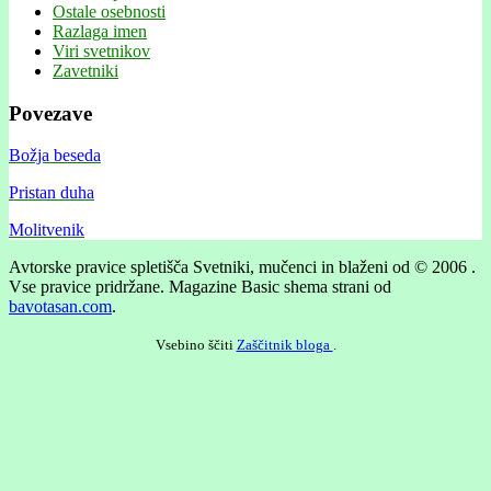
Ostale osebnosti
Razlaga imen
Viri svetnikov
Zavetniki
Povezave
Božja beseda
Pristan duha
Molitvenik
Avtorske pravice spletišča Svetniki, mučenci in blaženi od © 2006 .
Vse pravice pridržane.
Magazine Basic shema strani od
bavotasan.com
.
Vsebino ščiti
Zaščitnik bloga
.