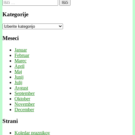
Išči:
Kategorije
Kategorije
Meseci
Januar
Februar
Marec
April
Maj
Junij
Julij
Avgust
September
Oktober
November
December
Strani
Koledar praznikov