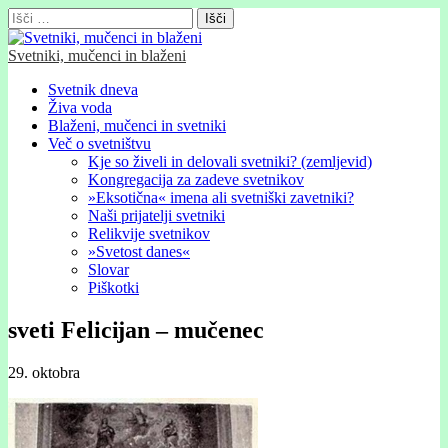
Išči:
Svetniki, mučenci in blaženi
Glavni
Skip
Svetnik dneva
to
Živa voda
meni
content
Blaženi, mučenci in svetniki
Več o svetništvu
Kje so živeli in delovali svetniki? (zemljevid)
Kongregacija za zadeve svetnikov
»Eksotična« imena ali svetniški zavetniki?
Naši prijatelji svetniki
Relikvije svetnikov
»Svetost danes«
Slovar
Piškotki
sveti Felicĳan – mučenec
29. oktobra