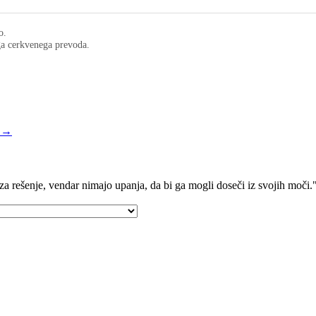
o.
ega cerkvenega prevoda.
c →
ijo za rešenje, vendar nimajo upanja, da bi ga mogli doseči iz svojih moči.