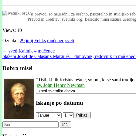
Vsi prevodi so neuradni, za osebno, pastoralno in študijsko rab
Prevod in ureditev: svetniki.org. Besedilo nima statusa uradn
Views: 10
Oznake:
29.julij
Feliks
mučenec
sveti
Post
← sveti Kalinik – mučenec
blaženi Jožef de Calasanz Marqués – duhovnik, redovnik in mučene
navigation
Dobra misel
"
Tisti, ki jih Kristus rešuje, so oni, ki se sami trud
sv. John Henry Newman
Iskanje po datumu
Prikaži
Išči: