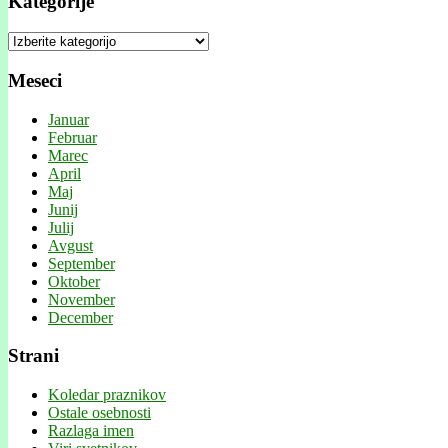
Kategorije
Kategorije
Meseci
Januar
Februar
Marec
April
Maj
Junij
Julij
Avgust
September
Oktober
November
December
Strani
Koledar praznikov
Ostale osebnosti
Razlaga imen