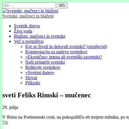
Išči:
Svetniki, mučenci in blaženi
Glavni
Skip
Svetnik dneva
to
Živa voda
meni
content
Blaženi, mučenci in svetniki
Več o svetništvu
Kje so živeli in delovali svetniki? (zemljevid)
Kongregacija za zadeve svetnikov
»Eksotična« imena ali svetniški zavetniki?
Naši prijatelji svetniki
Relikvije svetnikov
»Svetost danes«
Slovar
Piškotki
sveti Feliks Rimski – mučenec
29. julija
V Rimu na Portunenski cesti, na pokopališču ob tretjem milniku, po 
Vir