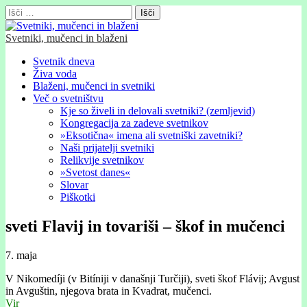
Išči:
Svetniki, mučenci in blaženi
Glavni
Skip
Svetnik dneva
to
Živa voda
meni
content
Blaženi, mučenci in svetniki
Več o svetništvu
Kje so živeli in delovali svetniki? (zemljevid)
Kongregacija za zadeve svetnikov
»Eksotična« imena ali svetniški zavetniki?
Naši prijatelji svetniki
Relikvije svetnikov
»Svetost danes«
Slovar
Piškotki
sveti Flavij in tovariši – škof in mučenci
7. maja
V Nikomedíji (v Bitíniji v današnji Turčiji), sveti škof Flávij; Avgust
in Avguštin, njegova brata in Kvadrat, mučenci.
Vir