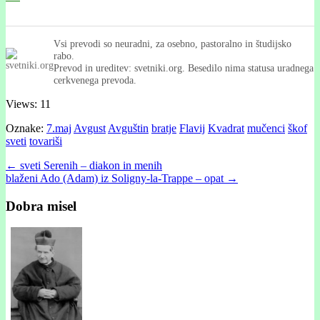
Vsi prevodi so neuradni, za osebno, pastoralno in študijsko
rabo.
Prevod in ureditev: svetniki.org. Besedilo nima statusa uradnega
cerkvenega prevoda.
Views: 11
Oznake:
7.maj
Avgust
Avguštin
bratje
Flavij
Kvadrat
mučenci
škof
sveti
tovariši
Post
← sveti Serenih – diakon in menih
blaženi Ado (Adam) iz Soligny-la-Trappe – opat →
navigation
Dobra misel