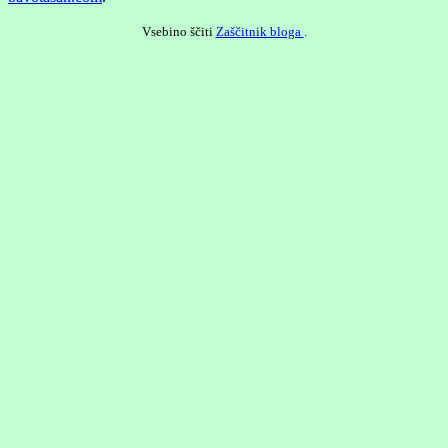
Vsebino ščiti
Zaščitnik bloga
.