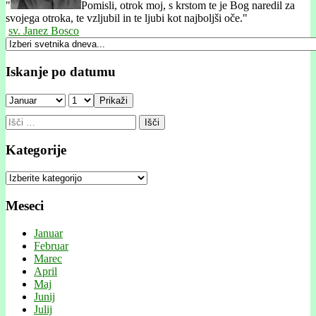
"
Pomisli, otrok moj, s krstom te je Bog naredil za
svojega otroka, te vzljubil in te ljubi kot najboljši oče."
sv. Janez Bosco
Iskanje po datumu
Prikaži
Išči:
Kategorije
Kategorije
Meseci
Januar
Februar
Marec
April
Maj
Junij
Julij