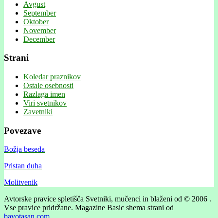
Avgust
September
Oktober
November
December
Strani
Koledar praznikov
Ostale osebnosti
Razlaga imen
Viri svetnikov
Zavetniki
Povezave
Božja beseda
Pristan duha
Molitvenik
Avtorske pravice spletišča Svetniki, mučenci in blaženi od © 2006 .
Vse pravice pridržane.
Magazine Basic shema strani od
bavotasan.com
.