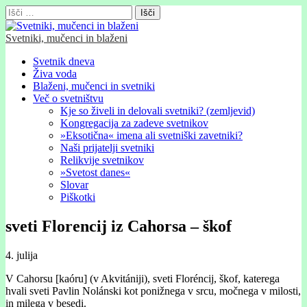
Išči:
Svetniki, mučenci in blaženi
Glavni
Skip
Svetnik dneva
to
Živa voda
meni
content
Blaženi, mučenci in svetniki
Več o svetništvu
Kje so živeli in delovali svetniki? (zemljevid)
Kongregacija za zadeve svetnikov
»Eksotična« imena ali svetniški zavetniki?
Naši prijatelji svetniki
Relikvije svetnikov
»Svetost danes«
Slovar
Piškotki
sveti Florencij iz Cahorsa – škof
4. julija
V Cahorsu [kaóru] (v Akvitániji), sveti Floréncij, škof, katerega
hvali sveti Pavlin Nolánski kot ponižnega v srcu, močnega v milosti,
in milega v besedi.