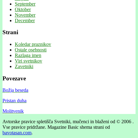
September
Oktober
November
December
Strani
Koledar praznikov
Ostale osebnosti
Razlaga imen
Viri svetnikov
Zavetniki
Povezave
Božja beseda
Pristan duha
Molitvenik
Avtorske pravice spletišča Svetniki, mučenci in blaženi od © 2006 .
Vse pravice pridržane.
Magazine Basic shema strani od
bavotasan.com
.