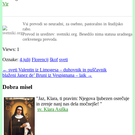
Vir
Vsi prevodi so neuradni, za osebno, pastoralno in študijsko
rabo.
Prevod in ureditev: svetniki.org. Besedilo nima statusa uradnega
cerkvenega prevoda.
Views: 1
Oznake:
4.julij
Florencij
škof
sveti
Post
← sveti Valentin iz Limogesa – duhovnik in puščavnik
blaženi Janez de’ Bruni iz Vespignana – laik →
navigation
Dobra misel
"
Jaz, Klara, ti pravim: Njegova ljubezen osrečuje
in zrenje nanj nas dela močnejše! "
sv. Klara Asiška