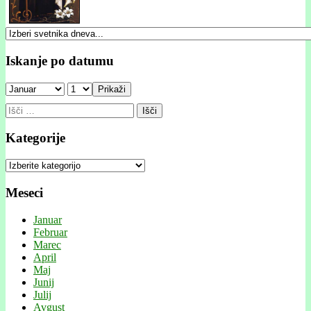
Iskanje po datumu
Prikaži
Išči:
Kategorije
Kategorije
Meseci
Januar
Februar
Marec
April
Maj
Junij
Julij
Avgust