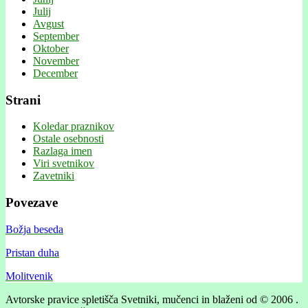
Julij
Avgust
September
Oktober
November
December
Strani
Koledar praznikov
Ostale osebnosti
Razlaga imen
Viri svetnikov
Zavetniki
Povezave
Božja beseda
Pristan duha
Molitvenik
Avtorske pravice spletišča Svetniki, mučenci in blaženi od © 2006 .