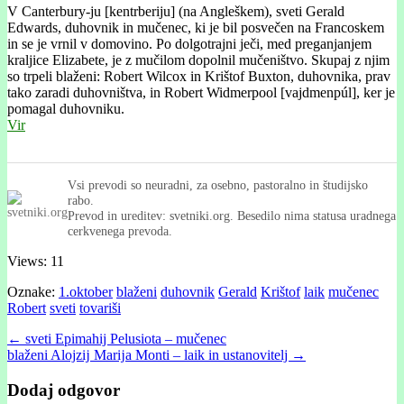
V Canterbury-ju [kentrberiju] (na Angleškem), sveti Gerald
Edwards, duhovnik in mučenec, ki je bil posvečen na Francoskem
in se je vrnil v domovino. Po dolgotrajni ječi, med preganjanjem
kraljice Elizabete, je z mučilom dopolnil mučeništvo. Skupaj z njim
so trpeli blaženi: Robert Wilcox in Krištof Buxton, duhovnika, prav
tako zaradi duhovništva, in Robert Widmerpool [vajdmenpúl], ker je
pomagal duhovniku.
Vir
Vsi prevodi so neuradni, za osebno, pastoralno in študijsko
rabo.
Prevod in ureditev: svetniki.org. Besedilo nima statusa uradnega
cerkvenega prevoda.
Views: 11
Oznake:
1.oktober
blaženi
duhovnik
Gerald
Krištof
laik
mučenec
Robert
sveti
tovariši
Post
← sveti Epimahij Pelusiota – mučenec
blaženi Alojzĳ Marĳa Monti – laik in ustanovitelj →
navigation
Dodaj odgovor