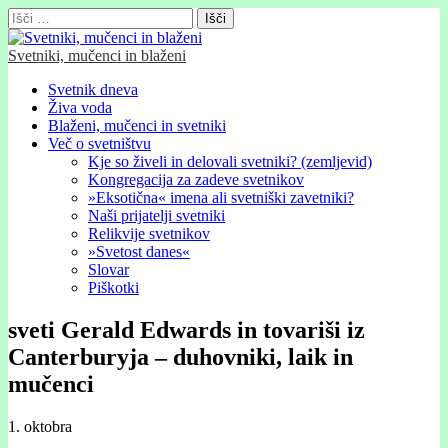
Išči:
Svetniki, mučenci in blaženi
Glavni
Skip
Svetnik dneva
to
Živa voda
meni
content
Blaženi, mučenci in svetniki
Več o svetništvu
Kje so živeli in delovali svetniki? (zemljevid)
Kongregacija za zadeve svetnikov
»Eksotična« imena ali svetniški zavetniki?
Naši prijatelji svetniki
Relikvije svetnikov
»Svetost danes«
Slovar
Piškotki
sveti Gerald Edwards in tovariši iz
Canterburyja – duhovniki, laik in
mučenci
1. oktobra