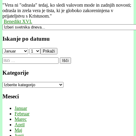
"
Vera ni "odrasla" tedaj, ko sledi valovom mode in zadnjih novosti;
odrasla in zrela vera je tista, ki je globoko zakoreninjena v
prijateljstvu s Kristusom."
Benedikt XVI.
Iskanje po datumu
Prikaži
Išči:
Kategorije
Kategorije
Meseci
Januar
Februar
Marec
April
Maj
Junij