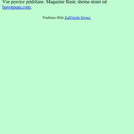
Vse pravice pridržane.
Magazine Basic shema strani od
bavotasan.com
.
Vsebino ščiti
Zaščitnik bloga
.